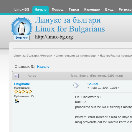
Linux-BG
Начало
Помощ
Търси
Календар
Вход
Регистр
Linux за българи: Форуми
>
Linux секция за начинаещи
>
Настройка на програ
Страници: [
1
]
Надолу
Автор
Тема: Sound (Прочетена 6296 пъти)
Enigmatic
Sound
Напреднали
«
-:
Mar 11, 2004, 10:05 »
Публикации: 25
Os: Slackware 9.1
Kde 3.2
probelema sus zvuka e sledniq s alacac
kmixctrl: error mikeserut alsa ne moje
molq proverete dali zvukovata karta e ins