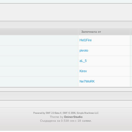
Започната от
Hel1Fire
pivoto
aL_5
Kirev
Ne7WoRK
Powered by SMF 2.0 Beta 4
|
SMF © 2006, Simple Machines LLC
Theme by
DzinerStudio
Създадена за 0.538 сек с 18 заявки.