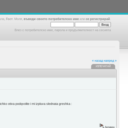
шла,
Гост
. Моля,
въведи своето потребителско име
или
се регистрирай
.
Влез с потребителско име, парола и продължителност на сесията
« назад
напред »
ИЗПЕЧАТАЙ
ko otiva podqvolite i mi izpluva slednata greshka :
Активен