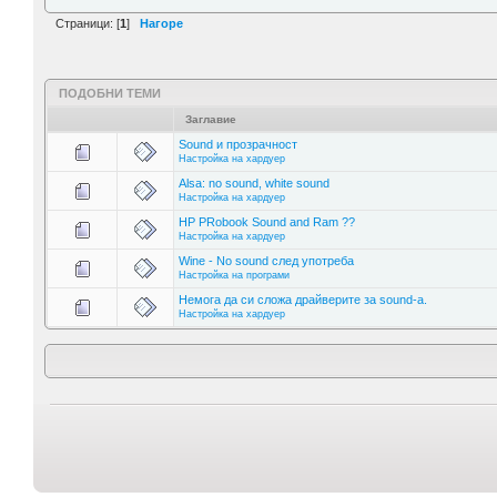
Страници: [
1
]
Нагоре
ПОДОБНИ ТЕМИ
Заглавие
Sound и прозрачност
Настройка на хардуер
Alsa: no sound, white sound
Настройка на хардуер
HP PRobook Sound and Ram ??
Настройка на хардуер
Wine - No sound след употреба
Настройка на програми
Немога да си сложа драйверите за sound-a.
Настройка на хардуер