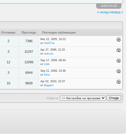
ИЗПЕЧАТАЙ
« назад
напред »
Отговора
Прегледи
Последна публикация
Mar 22, 2005, 16:22
2
7386
от
Hel1Fire
Apr 27, 2006, 11:33
3
11297
от
redcure
Sep 17, 2009, 08:44
12
12096
от
mbb
Sep 21, 2009, 22:46
3
6944
от
Kirev
Apr 02, 2010, 22:07
10
9609
от
Bagatur
Отиди на: