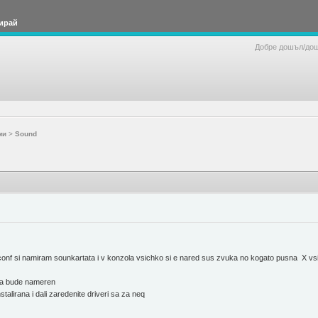
ирай
Добре дошъл/до
ми
>
Sound
onf si namiram sounkartata i v konzola vsichko si e nared sus zvuka no kogato pusna X vsich
 da bude nameren
talirana i dali zaredenite driveri sa za neq