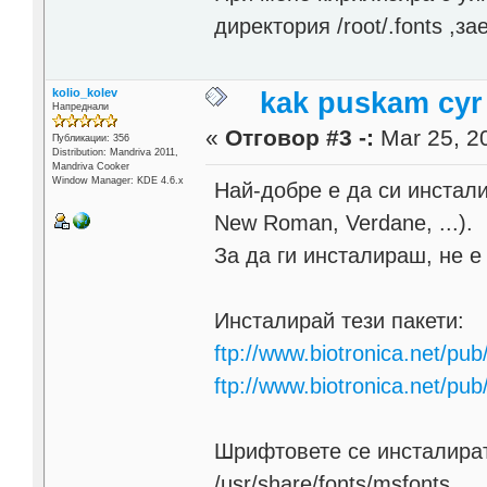
директория /root/.fonts ,з
kolio_kolev
kak puskam cyr
Напреднали
«
Отговор #3 -:
Mar 25, 20
Публикации: 356
Distribution: Mandriva 2011,
Mandriva Cooker
Window Manager: KDE 4.6.x
Най-добре е да си инстали
New Roman, Verdane, ...).
За да ги инсталираш, не 
Инсталирай тези пакети:
ftp://www.biotronica.net/pu
ftp://www.biotronica.net/pu
Шрифтовете се инсталират
/usr/share/fonts/msfonts