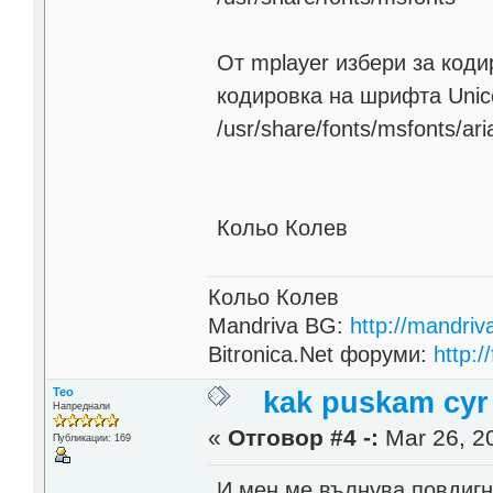
От mplayer избери за кодир
кодировка на шрифта Unic
/usr/share/fonts/msfonts/arial
Кольо Колев
Кольо Колев
Mandriva BG:
http://mandriv
Bitronica.Net форуми:
http:/
Teo
kak puskam cyr
Напреднали
«
Отговор #4 -:
Mar 26, 20
Публикации: 169
И мен ме вълнува повдигн