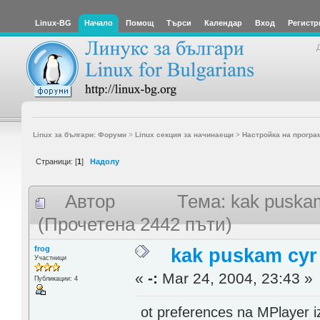
Linux-BG
Начало
Помощ
Търси
Календар
Вход
Регистр
Linux за българи: Форуми
>
Linux секция за начинаещи
>
Настройка на програ
Страници: [
1
]
Надолу
Автор
Тема: kak puskam
(Прочетена 2442 пъти)
frog
kak puskam cyr
Участници
«
-:
Mar 24, 2004, 23:43 »
Публикации: 4
ot preferences na MPlayer i