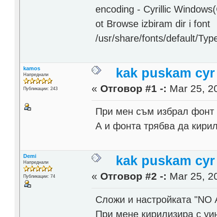
encoding - Cyrillic Window
ot Browse izbiram dir i font
/usr/share/fonts/default/Ty
kamos
kak puskam cyr
Напреднали
«
Отговор #1 -:
Mar 25, 20
Публикации: 243
При мен съм избрал фонт к
А и фонта трябва да кири
Demi
kak puskam cyr
Напреднали
«
Отговор #2 -:
Mar 25, 20
Публикации: 74
Сложи и настройката "NO
При мене кирилизира с уи