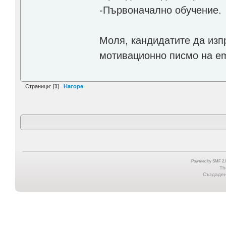
-Първоначално обучение.
Моля, кандидатите да изп
мотивационно писмо на em
Страници: [
1
]
Нагоре
Powered by SMF 2.0
Th
Създадена