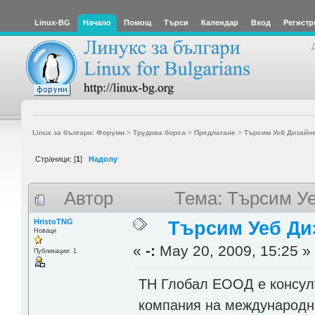
Linux-BG
Начало
Помощ
Търси
Календар
Вход
Регистр
Linux за българи: Форуми
>
Трудова борса
>
Предлагане
>
Търсим Уеб Дизайн
Страници: [
1
]
Надолу
Автор
Тема: Търсим Уе
HristoTNG
Търсим Уеб Ди
Новаци
«
-:
May 20, 2009, 15:25 »
Публикации: 1
ТН Глобал ЕООД е консулт
компания на международни