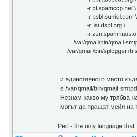
-r bl.spamcop.net \
-r psbl.surriel.com \
-r list.dsbl.org \
-r zen.spamhaus.or
/var/qmail/bin/qmail-smtp
/var/qmail/bin/splogger rbl
и единственото място къ
е /var/qmail/bin/qmail-sm
Незнам какво му трябва на
могът да пращат мейл на 
Perl - the only language that
neter