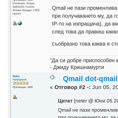
Distribution: Debian,
Qmail не пази променлива
SailfishOS, CentOS
Window Manager: LXDE,
Lipstick
при получаването му, да г
IP-то на изпращача), да 
след това да правиш какв
съобразно това каква е с
"Да си добре приспособен 
- Джиду Кришнамурти
Naka
Qmail dot-qmai
Напреднали
«
Отговор #2 -:
Jun 05, 20
Публикации: 3469
Цитат
(neter @ Юни 05 2
Qmail не пази променлив
при получаването му, да 