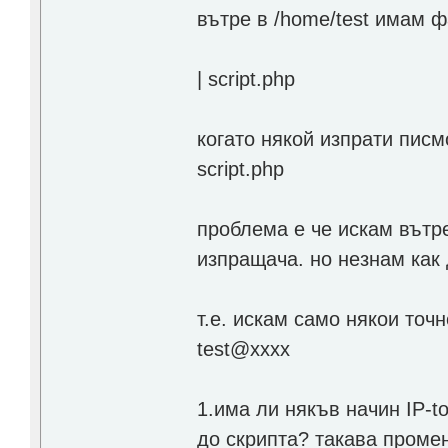
вътре в /home/test имам ф
| script.php
когато някой изпрати писм
script.php
проблема е че искам вътре 
изпращача. но незнам как 
т.е. искам само някои точ
test@xxxx
1.има ли някъв начин IP-
до скрипта? такава пром