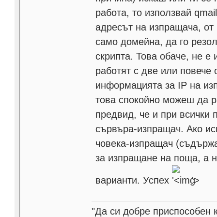
работа, то използвай qma
адресът на изпращача, от
само домейна, да го резол
скрипта. Това обаче, не е
работят с две или повече
информацията за IP на из
това спокойно можеш да р
предвид, че и при всички 
сървъра-изпращач. Ако ис
човека-изпращач (съдържа 
за изпращане на поща, а 
варианти. Успех
'>
"Да си добре приспособен 