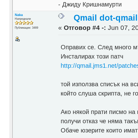
- Джиду Кришнамурти
Naka
Qmail dot-qmai
Напреднали
«
Отговор #4 -:
Jun 07, 20
Публикации: 3469
Оправих се. След много м
Инсталирах този патч
http://qmail.jms1.net/patche
той използва списък на в
който слуша скрипта, не г
Ако някой прати писмо на
получи отказ че няма такъ
Обаче юзерите които имат