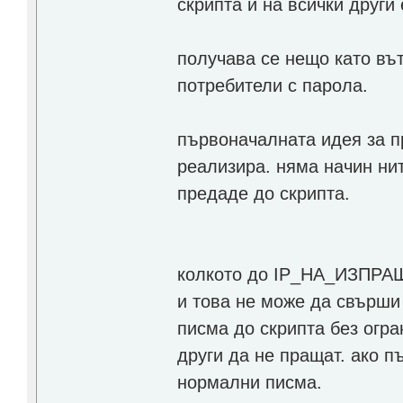
скрипта и на всички други
получава се нещо като въ
потребители с парола.
първоначалната идея за пр
реализира. няма начин ни
предаде до скрипта.
колкото дo IP_НА_ИЗПРА
и това не може да свърши
писма до скрипта без огра
други да не пращат. ако п
нормални писма.