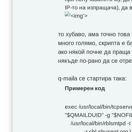
IP-то на изпращача), д
'>
то хубаво, ама точно това
много голямо, скрипта е б
ако някой почне да праща
някъде по-рано да се отре
q-maila се стартира така:
Примерен код
exec /usr/local/bin/tcpser
"$QMAILDUID" -g "$NOFIL
/usr/local/bin/rblsmtpd -t
-r cbl.abuseat.org \