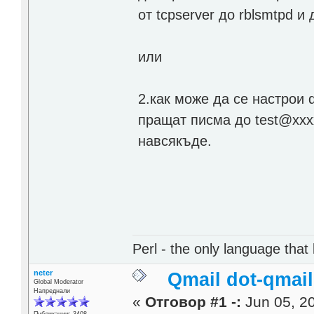
от tcpserver до rblsmtpd и
или
2.как може да се настрои 
пращат писма до test@xxx
навсякъде.
Perl - the only language that
neter
Qmail dot-qmai
Global Moderator
Напреднали
«
Отговор #1 -:
Jun 05, 20
Публикации: 3408