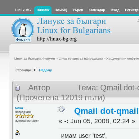
Linux-BG
Начало
Помощ
Търси
Календар
Вход
Регистр
Linux за българи: Форуми
>
Linux секция за напреднали
>
Хардуерни и софтуе
Страници: [
1
]
Надолу
Автор
Тема: Qmail dot-
(Прочетена 12019 пъти)
Naka
Qmail dot-qmai
Напреднали
«
-:
Jun 05, 2008, 02:24 »
Публикации: 3469
имам user 'test',