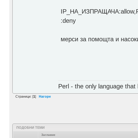
IP_НА_ИЗПРАЩАЧА:allow
:deny
мерси за помощта и насок
Perl - the only language that
Страници: [
1
]
Нагоре
ПОДОБНИ ТЕМИ
Заглавие