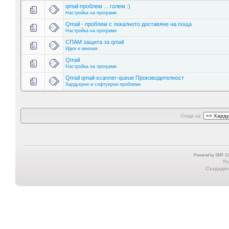
qmail проблем ... голем :)
Настройка на програми
Qmail - проблем с локалното доставяне на поща
Настройка на програми
СПАМ защита за qmail
Идеи и мнения
Qmail
Настройка на програми
Qmail qmail-scanner-queue Производителност
Хардуерни и софтуерни проблеми
Отиди на:
Powered by SMF 2.0
Th
Създадена