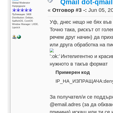
Qmail dot-qmai
Global Moderator
Напреднали
«
Отговор #3 -:
Jun 05, 20
Публикации: 3408
Distribution: Debian,
Уф, днес нещо не бях във
SailfishOS, CentOS
Window Manager: LXDE,
Lipstick
Точно така, рискът от гол
речем друг начин) да при
или друга обработка на п
Интелигентно и красив
нужното в такъв формат
Примерен код
IP_НА_ИЗПРАЩАЧА:den
За получател/и се поддър
@email.adres (за да обхва
причина) искаш или ти се 