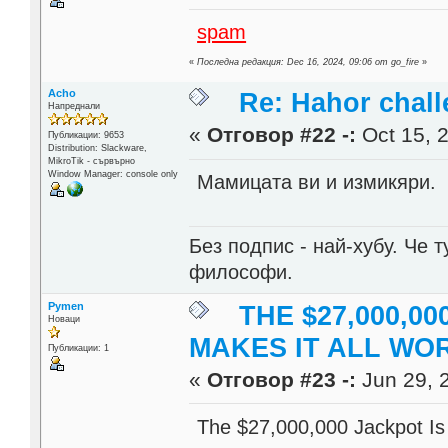
spam
«
Последна редакция: Dec 16, 2024, 09:06 от go_fire
»
Acho
Re: Hahor chall
Напреднали
«
Отговор #22 -:
Oct 15, 2
Публикации: 9653
Distribution: Slackware,
MikroTik - сървърно
Window Manager: console only
Мамицата ви и измикяри.
Без подпис - най-хубу. Че 
философи.
Pymen
THE $27,000,0
Новаци
MAKES IT ALL WO
Публикации: 1
«
Отговор #23 -:
Jun 29, 
The $27,000,000 Jackpot Is