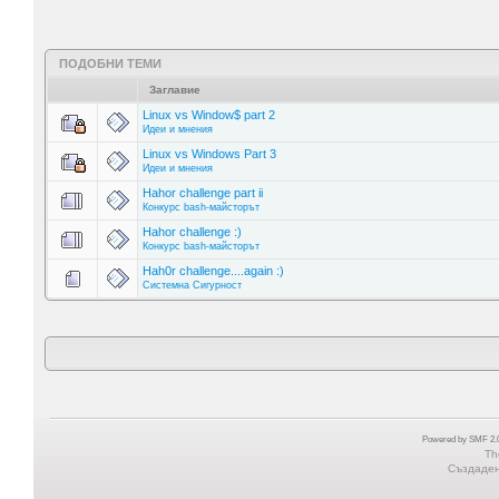
ПОДОБНИ ТЕМИ
Заглавие
Linux vs Window$ part 2
Идеи и мнения
Linux vs Windows Part 3
Идеи и мнения
Hahor challenge part ii
Конкурс bash-майсторът
Hahor challenge :)
Конкурс bash-майсторът
Hah0r challenge....again :)
Системна Сигурност
Powered by SMF 2.0
Th
Създадена