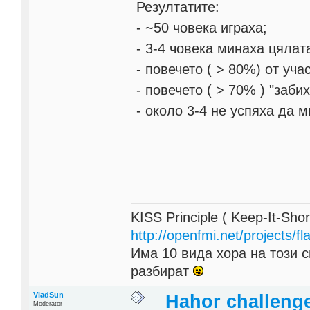
Резултатите:
- ~50 човека играха;
- 3-4 човека минаха цялата
- повечето ( > 80%) от уч
- повечето ( > 70% ) "заби
- около 3-4 не успяха да м
KISS Principle ( Keep-It-Sho
http://openfmi.net/projects/fla
Има 10 вида хора на този с
разбират
VladSun
Hahor challeng
Moderator