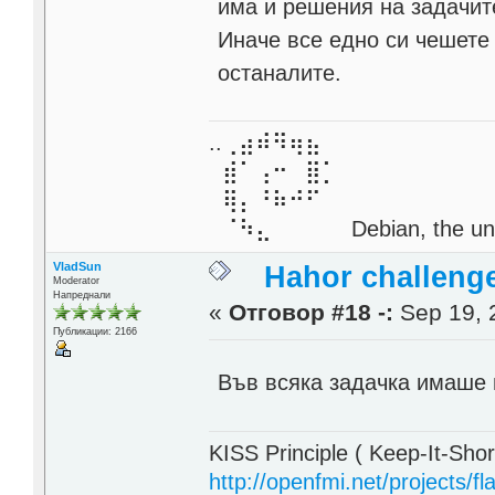
има и решения на задачит
Иначе все едно си чешете 
останалите.
..⢀⣴⠾⠻⢶⣦⠀
⣾⠁⢠⠒⠀⣿⡁
⢿⡄⠘⠷⠚⠋
⠈⠳⣄⠀⠀⠀⠀ Debian, the unive
VladSun
Hahor challeng
Moderator
Напреднали
«
Отговор #18 -:
Sep 19, 
Публикации: 2166
Във всяка задачка имаше и 
KISS Principle ( Keep-It-Sho
http://openfmi.net/projects/fla