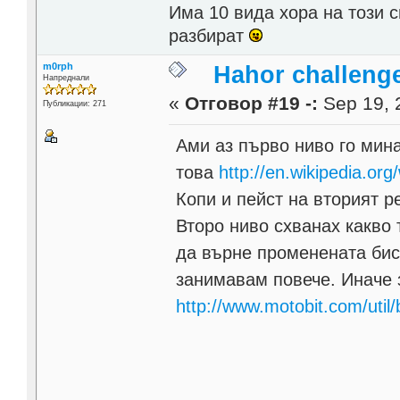
Има 10 вида хора на този с
разбират
m0rph
Hahor challeng
Напреднали
«
Отговор #19 -:
Sep 19, 
Публикации: 271
Ами аз първо ниво го мина
това
http://en.wikipedia.org
Копи и пейст на вторият ред 
Второ ниво схванах какво 
да върне променената бис
занимавам повече. Иначе з
http://www.motobit.com/uti