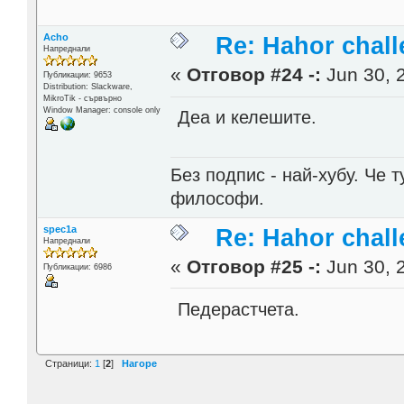
Acho
Re: Hahor chall
Напреднали
«
Отговор #24 -:
Jun 30, 
Публикации: 9653
Distribution: Slackware,
MikroTik - сървърно
Window Manager: console only
Деа и келешите.
Без подпис - най-хубу. Че 
философи.
spec1a
Re: Hahor chall
Напреднали
«
Отговор #25 -:
Jun 30, 
Публикации: 6986
Педерастчета.
Страници:
1
[
2
]
Нагоре