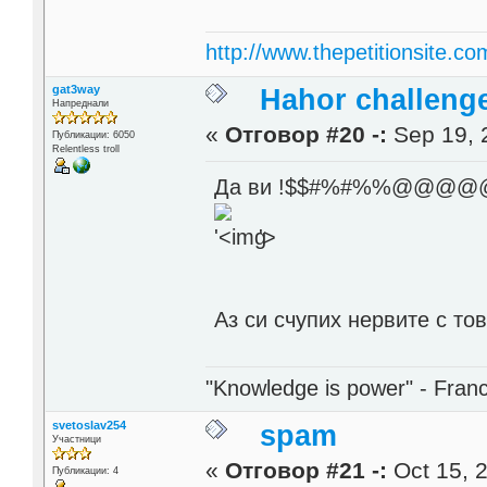
http://www.thepetitionsite.co
gat3way
Hahor challeng
Напреднали
«
Отговор #20 -:
Sep 19, 
Публикации: 6050
Relentless troll
Да ви !$$#%#%%@@@@@#$ 
'>
Аз си счупих нервите с то
"Knowledge is power" - Fran
svetoslav254
spam
Участници
«
Отговор #21 -:
Oct 15, 2
Публикации: 4