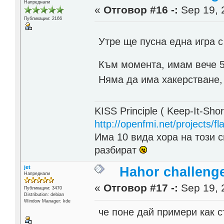
Напреднали
«
Отговор #16 -:
Sep 19, 
Публикации: 2166
Утре ще пусна една игра с
Към момента, имам вече 
Няма да има хакерстване,
KISS Principle ( Keep-It-Sho
http://openfmi.net/projects/fla
Има 10 вида хора на този с
разбират
jet
Hahor challeng
Напреднали
«
Отговор #17 -:
Sep 19, 
Публикации: 3470
Distribution: debian
Window Manager: kde
че поне дай примери как с