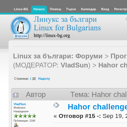
Linux-BG
Начало
Помощ
Търси
Календар
Вход
Регистр
Linux за българи: Форуми
>
Прог
(МОДЕРАТОР:
VladSun
) >
Hahor ch
Страници:
1
[
2
]
Надолу
Автор
Тема: Hahor cha
VladSun
Hahor challeng
Moderator
Напреднали
«
Отговор #15 -:
Sep 19, 
Публикации: 2166