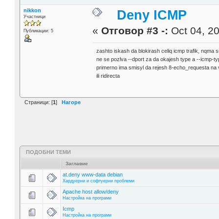
nikkon
Deny ICMP
Участници
«
Отговор #3 -:
Oct 04, 20
Публикации: 5
zashto iskash da blokirash celiq icmp trafik, nqma s
ne se pozlva --dport za da okajesh type a --icmp-t
primerno ima smisyl da rejesh 8-echo_requesta na
ili ridirecta
Страници: [
1
]
Нагоре
ПОДОБНИ ТЕМИ
Заглавие
at.deny www-data debian
Хардуерни и софтуерни проблеми
Apache host allow/deny
Настройка на програми
Icmp
Настройка на програми