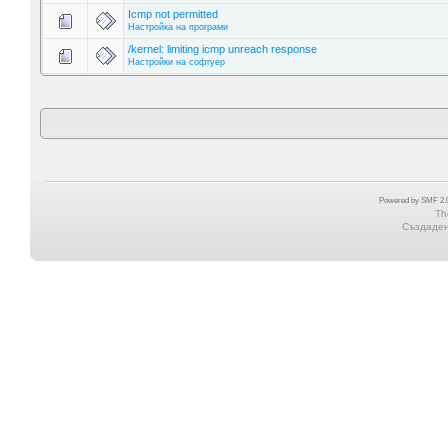
Icmp not permitted
Настройка на програми
/kernel: limiting icmp unreach response
Настройки на софтуер
Powered by SMF 2.0
Th
Създадена