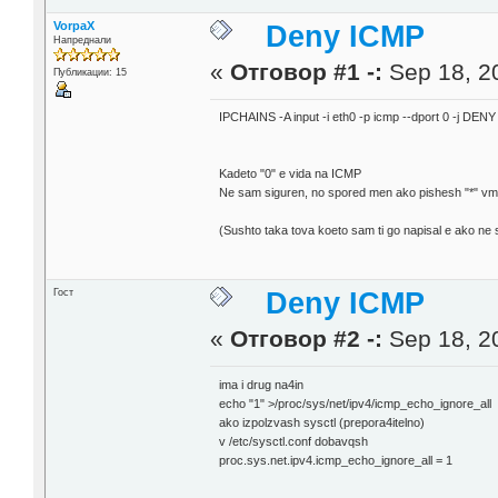
VorpaX
Deny ICMP
Напреднали
«
Отговор #1 -:
Sep 18, 20
Публикации: 15
IPCHAINS -A input -i eth0 -p icmp --dport 0 -j DENY
Kadeto "0" e vida na ICMP
Ne sam siguren, no spored men ako pishesh "*" vmes
(Sushto taka tova koeto sam ti go napisal e ako ne
Гост
Deny ICMP
«
Отговор #2 -:
Sep 18, 20
ima i drug na4in
echo "1" >/proc/sys/net/ipv4/icmp_echo_ignore_all
ako izpolzvash sysctl (prepora4itelno)
v /etc/sysctl.conf dobavqsh
proc.sys.net.ipv4.icmp_echo_ignore_all = 1