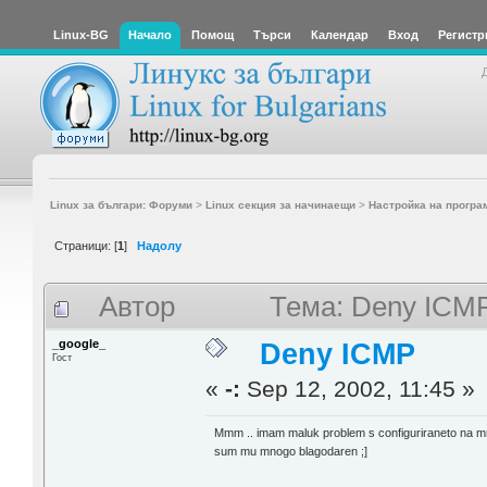
Linux-BG
Начало
Помощ
Търси
Календар
Вход
Регистр
Linux за българи: Форуми
>
Linux секция за начинаещи
>
Настройка на програ
Страници: [
1
]
Надолу
Автор
Тема: Deny ICMP
_google_
Deny ICMP
Гост
«
-:
Sep 12, 2002, 11:45 »
Mmm .. imam maluk problem s configuriraneto na mrej
sum mu mnogo blagodaren ;]