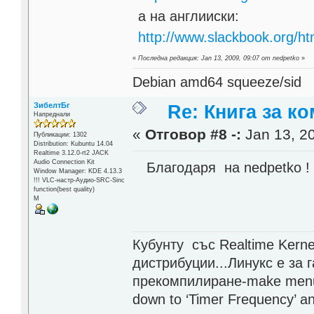
а на англииски:
http://www.slackbook.org/ht
«
Последна редакция: Jan 13, 2009, 09:07 от nedpetko
»
Debian amd64 squeeze/sid
ЗибелтБг
Re: Книга за к
Напреднали
«
Отговор #8 -:
Jan 13, 20
Публикации: 1302
Distribution: Kubuntu 14.04
Realtime 3.12.0-rt2 JACK
Audio Connection Kit
Благодаря на nedpetko !
Window Manager: KDE 4.13.3
!!! VLC-настр-Аудио-SRC-Sinc
function(best quality)
М
Кубунту със Realtime Kerne
дистрибуции...Линукс е за 
прекомпилиране-make menuco
down to ‘Timer Frequency’ and