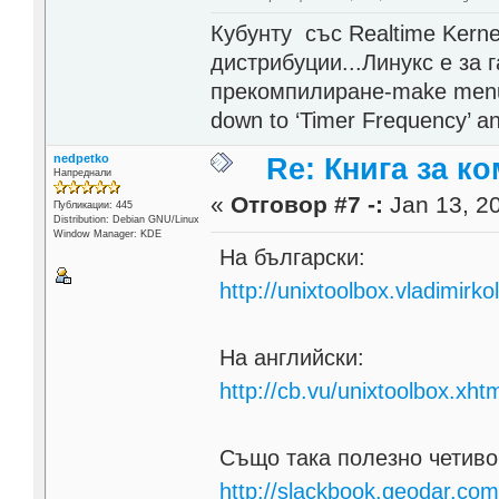
Кубунту със Realtime Kerne
дистрибуции...Линукс е за 
прекомпилиране-make menuco
down to ‘Timer Frequency’ and
nedpetko
Re: Книга за к
Напреднали
«
Отговор #7 -:
Jan 13, 20
Публикации: 445
Distribution: Debian GNU/Linux
Window Manager: KDE
На български:
http://unixtoolbox.vladimirk
На английски:
http://cb.vu/unixtoolbox.xht
Също така полезно четиво
http://slackbook.geodar.com