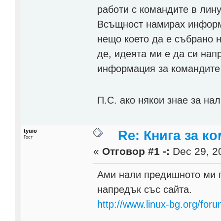
работи с командите в лину
Всъщност намирах информа
нещо което да е събрано н
де, идеята ми е да си нап
информация за командите и
П.С. ако някои знае за на
tyuio
Re: Книга за к
Гост
«
Отговор #1 -:
Dec 29, 20
Ами нали предишното ми п
напредък със сайта.
http://www.linux-bg.org/for