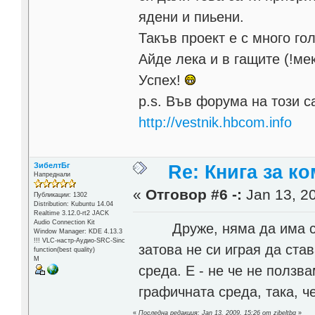
ядени и пиьени.
Такъв проект е с много г
Айде лека и в гащите (!мека
Успех!
p.s. Във форума на този с
http://vestnik.hbcom.info
ЗибелтБг
Re: Книга за к
Напреднали
«
Отговор #6 -:
Jan 13, 20
Публикации: 1302
Distribution: Kubuntu 14.04
Realtime 3.12.0-rt2 JACK
Audio Connection Kit
Друже, няма да има скор
Window Manager: KDE 4.13.3
!!! VLC-настр-Аудио-SRC-Sinc
затова не си играя да ста
function(best quality)
М
среда. Е - не че не ползв
графичната среда, така, ч
«
Последна редакция: Jan 13, 2009, 15:26 от zibeltbg
»