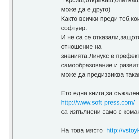
може да е друго)
Както всички преди теб,к
софтуер.
И не са се отказали,защот
отношение на
знанията.Линукс е префект
самообразование и развит
може да предизвиква така
Ето една книга,за съжале
http://www.soft-press.com/
-
са изпълнени само с коман
На това място
http://vstoy