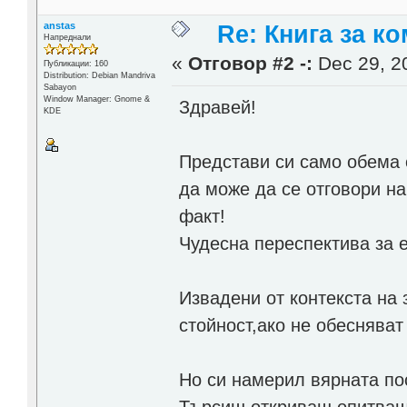
anstas
Re: Книга за к
Напреднали
«
Отговор #2 -:
Dec 29, 20
Публикации: 160
Distribution: Debian Mandriva
Sabayon
Window Manager: Gnome &
Здравей!
KDE
Представи си само обема 
да може да се отговори на
факт!
Чудесна переспектива за 
Извадени от контекста на
стойност,ако не обесняват
Но си намерил вярната пос
Търсиш,откриваш,опитваш,