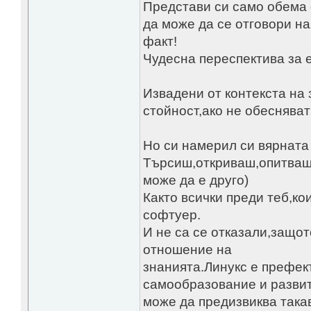
Представи си само обема 
да може да се отговори на
факт!
Чудесна переспектива за 
Извадени от контекста на
стойност,ако не обесняват
Но си намерил си вярната п
Търсиш,откриваш,опитваш,
може да е друго)
Както всички преди теб,ко
софтуер.
И не са се отказали,защот
отношение на
знанията.Линукс е префект
самообразование и развит
може да предизвиква така