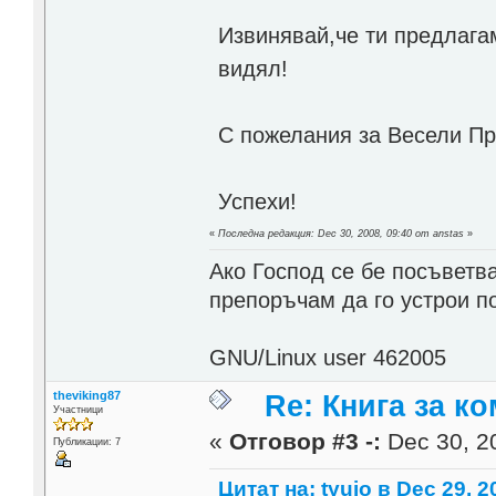
Извинявай,че ти предлага
видял!
С пожелания за Весели Пр
Успехи!
«
Последна редакция: Dec 30, 2008, 09:40 от anstas
»
Ако Господ се бе посъветв
препоръчам да го устрои 
GNU/Linux user 462005
theviking87
Re: Книга за к
Участници
«
Отговор #3 -:
Dec 30, 20
Публикации: 7
Цитат на: tyuio в Dec 29, 2