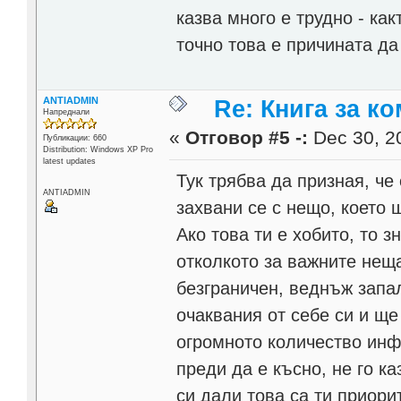
казва много е трудно - как
точно това е причината да
ANTIADMIN
Re: Книга за к
Напреднали
«
Отговор #5 -:
Dec 30, 20
Публикации: 660
Distribution: Windows XP Pro
latest updates
Тук трябва да призная, ч
ANTIADMIN
захвани се с нещо, което 
Ако това ти е хобито, то 
отколкото за важните неща
безграничен, веднъж запа
очаквания от себе си и щ
огромното количество инф
преди да е късно, не го к
си дали това са ти приорит