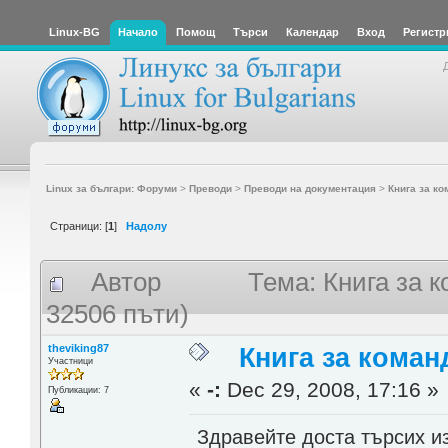
Linux-BG
Начало
Помощ
Търси
Календар
Вход
Регистр
Linux за българи: Форуми
>
Преводи
>
Преводи на документация
>
Книга за ко
Страници: [
1
]
Надолу
Автор
Тема: Книга за 
32506 пъти)
theviking87
Книга за коман
Участници
«
-:
Dec 29, 2008, 17:16 »
Публикации: 7
Здравейте доста търсих из