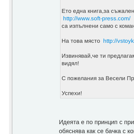
Ето една книга,за съжале
http://www.soft-press.com/
-
са изпълнени само с коман
На това място
http://vstoy
Извинявай,че ти предлага
видял!
С пожелания за Весели Пр
Успехи!
Идеята е по принцип с пр
обяснява как се бачка с к