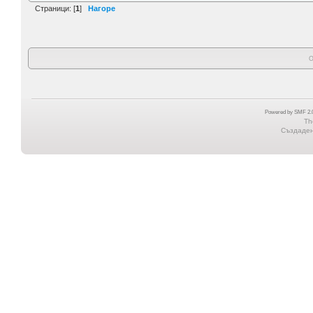
Страници: [
1
]
Нагоре
О
Powered by SMF 2.0
Th
Създадена