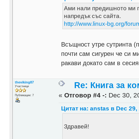
Ами нали предишното ми п
напредък със сайта.
http://www.linux-bg.org/for
Всъщност утре сутринта (п
почти сам сигурен че си м
ракави докато сам в сеси
theviking87
Re: Книга за к
Участници
«
Отговор #4 -:
Dec 30, 20
Публикации: 7
Цитат на: anstas в Dec 29,
Здравей!