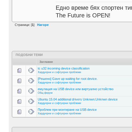
Едно време бях спортен тип
The Future is OPEN!
Страници: [
1
]
Нагоре
ПОДОБНИ ТЕМИ
Заглавие
tc u32 incoming device classification
Хардуерни и софтуерни проблеми
[Решено] Gave up waiting for root device.
Хардуерни и софтуерни проблеми
емулация на USB device или виртуално устойство
Общ форум
Ubuntu 15.04 additional drivers Unknwn:Unknwn device
Хардуерни и софтуерни проблеми
Проблем при монтиране на USB device
Хардуерни и софтуерни проблеми