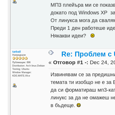
МП3 плейъра ми се показва
докато под Windows XP з
От линукса мога да сваля
Преди 1 ден работеше ид
Някакви идеи?
tarball
Re: Проблем с 
Напреднали
«
Отговор #1 -:
Dec 24, 20
Публикации: 896
Distribution: Arch linux;Debian
Testing; Ubuntu
Window Manager:
Извинявам се за предишни
KDE;MATE;Xfce
темата ти изобщо не е за
да си форматираш мп3-кат
линукс за да не омажеш н
в бъдеще.