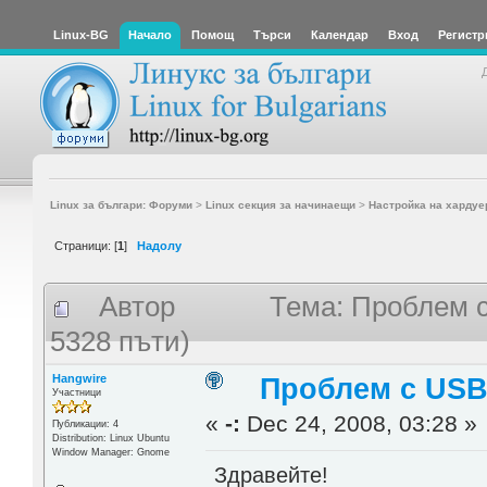
Linux-BG
Начало
Помощ
Търси
Календар
Вход
Регистр
Linux за българи: Форуми
>
Linux секция за начинаещи
>
Настройка на хардуе
Страници: [
1
]
Надолу
Автор
Тема: Проблем с
5328 пъти)
Hangwire
Проблем с USB 
Участници
«
-:
Dec 24, 2008, 03:28 »
Публикации: 4
Distribution: Linux Ubuntu
Window Manager: Gnome
Здравейте!