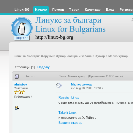
Linux-BG
Начало
Помощ
Търси
Календар
Вход
Регистр
Linux за българи: Форуми
>
Хумор, сатира и забава
>
Хумор
>
Малко хумор
Страници: [
1
]
Надолу
Автор
Тема: Малко хумор (Прочетена 11860 пъти)
ahristov
Малко хумор
Участници
«
-:
Aug 08, 2003, 15:50 »
Публикации: 4
Russian Linux
също така малко да се позабавляват почитатели
Take it Linux
и специално за У. Гейтс :
Вашият сървър