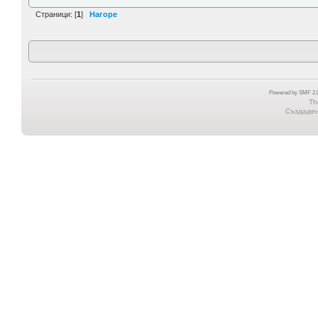
Страници: [
1
]
Нагоре
Powered by SMF 2.0
Th
Създадена