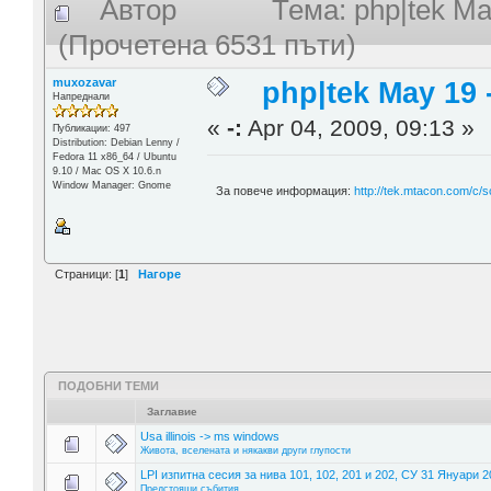
Автор
Тема: php|tek May
(Прочетена 6531 пъти)
muxozavar
php|tek May 19 -
Напреднали
«
-:
Apr 04, 2009, 09:13 »
Публикации: 497
Distribution: Debian Lenny /
Fedora 11 x86_64 / Ubuntu
9.10 / Mac OS X 10.6.n
Window Manager: Gnome
За повече информация:
http://tek.mtacon.com/c/
Страници: [
1
]
Нагоре
ПОДОБНИ ТЕМИ
Заглавие
Usa illinois -> ms windows
Живота, вселената и някакви други глупости
LPI изпитна сесия за нива 101, 102, 201 и 202, СУ 31 Януари 
Предстоящи събития