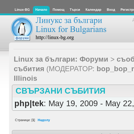
Linux-BG
Начало
Помощ
Търси
Календар
Вход
Регистр
Linux за българи: Форуми
>
съоб
събития
(МОДЕРАТОР:
bop_bop_
Illinois
СВЪРЗАНИ СЪБИТИЯ
php|tek
: May 19, 2009 - May 22
Страници: [
1
]
Надолу