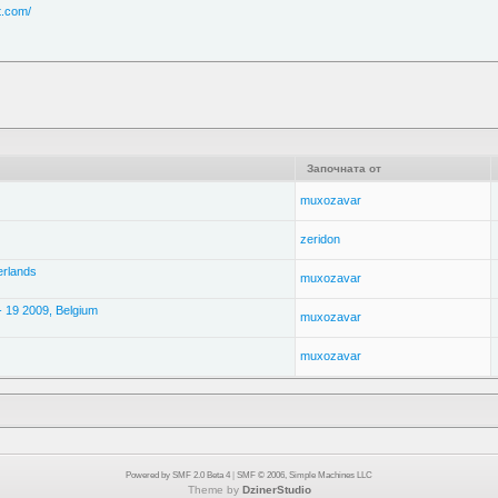
t.com/
Започната от
muxozavar
zeridon
erlands
muxozavar
 19 2009, Belgium
muxozavar
muxozavar
Powered by SMF 2.0 Beta 4
|
SMF © 2006, Simple Machines LLC
Theme by
DzinerStudio