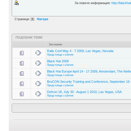
За повече информация:
http://blackha
Страници: [
1
]
Нагоре
ПОДОБНИ ТЕМИ
Заглавие
Rails Conf May 4 - 7 2009, Las Vegas, Nevada
Предстоящи събития
Black Hat 2009
Предстоящи събития
Black Hat Europe April 14 - 17 2009, Amsterdam, The Neth
Предстоящи събития
BruCON Security Training and Conference, September 16 -
Предстоящи събития
Defcon 18, July 30 - August 1 2010, Las Vegas, USA
Предстоящи събития