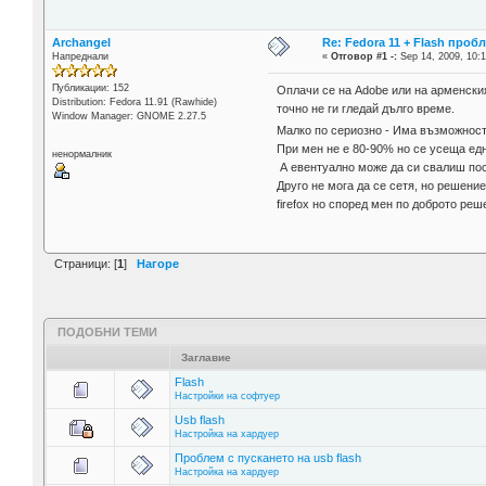
Archangel
Re: Fedora 11 + Flash проб
Напреднали
«
Отговор #1 -:
Sep 14, 2009, 10:1
Публикации: 152
Оплачи се на Adobe или на арменския
Distribution: Fedora 11.91 (Rawhide)
точно не ги гледай дълго време.
Window Manager: GNOME 2.27.5
Малко по сериозно - Има възможност
При мен не е 80-90% но се усеща едн
ненормалник
А евентуално може да си свалиш пос
Друго не мога да се сетя, но решени
firefox но според мен по доброто ре
Страници: [
1
]
Нагоре
ПОДОБНИ ТЕМИ
Заглавие
Flash
Настройки на софтуер
Usb flash
Настройка на хардуер
Проблем с пускането на usb flash
Настройка на хардуер