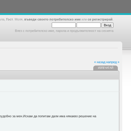
шла,
Гост
. Моля,
въведи своето потребителско име
или
се регистрирай
.
Влез с потребителско име, парола и продължителност на сесията
« назад
напред »
ИЗПЕЧАТАЙ
 неудобно за мен.Искам да попитам дали има някакво решение на