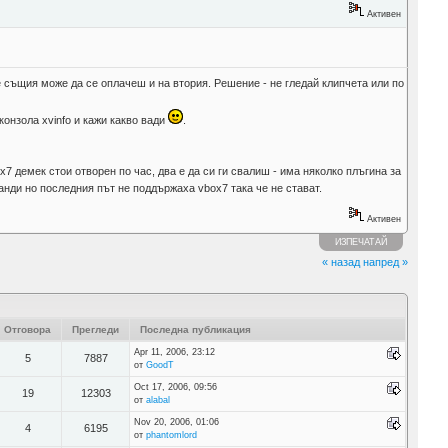
Активен
 същия може да се оплачеш и на втория. Решение - не гледай клипчета или по
 конзола xvinfo и кажи какво вади
.
 демек стои отворен по час, два е да си ги свалиш - има няколко плъгина за
анди но последния път не поддържаха vbox7 така че не стават.
Активен
ИЗПЕЧАТАЙ
« назад
напред »
Отговора
Прегледи
Последна публикация
Apr 11, 2006, 23:12
5
7887
от
GoodT
Oct 17, 2006, 09:56
19
12303
от
alabal
Nov 20, 2006, 01:06
4
6195
от
phantomlord