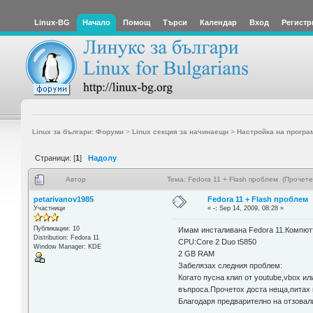
Linux-BG
Начало
Помощ
Търси
Календар
Вход
Регистр
Linux за българи: Форуми
>
Linux секция за начинаещи
>
Настройка на програ
Страници: [
1
]
Надолу
Автор
Тема: Fedora 11 + Flash проблем (Прочете
petarivanov1985
Fedora 11 + Flash проблем
Участници
«
-:
Sep 14, 2009, 08:28 »
Публикации: 10
Имам инсталивана Fedora 11.Компютъ
Distribution: Fedora 11
CPU:Core 2 Duo t5850
Window Manager: KDE
2 GB RAM
Забелязах следния проблем:
Когато пусна клип от youtube,vbox и
въпроса.Прочетох доста неща,питах и
Благодаря предварително на отзовал