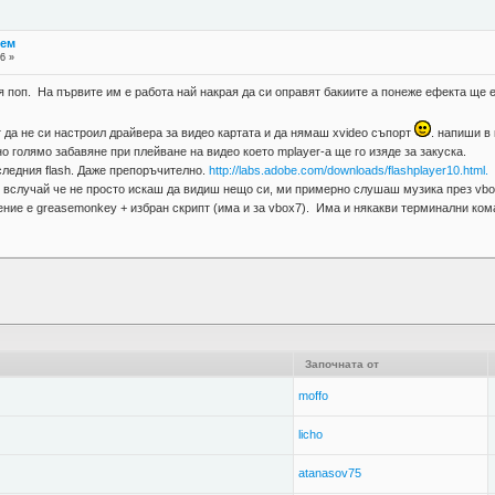
лем
6 »
 поп. На първите им е работа най накрая да си оправят бакиите а понеже ефекта ще е
 да не си настроил драйвера за видео картата и да нямаш xvideo съпорт
. напиши в
о голямо забавяне при плейване на видео което mplayer-а ще го изяде за закуска.
ледния flash. Даже препоръчително.
http://labs.adobe.com/downloads/flashplayer10.html.
е вслучай че не просто искаш да видиш нещо си, ми примерно слушаш музика през vbox7
шение е greasemonkey + избран скрипт (има и за vbox7). Има и някакви терминални ком
Започната от
moffo
licho
atanasov75