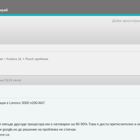
ирай
Добре дошъл/до
ми
>
Fedora 11 + Flash проблем
на 5124 пъти)
ра е Lenovo 3000 n200 AN7.
ли някъде другаде процесора ми е натоварен на 80-90%.Това е доста притеснително и
 google,но до решение на проблема не стигнах.
ите се.