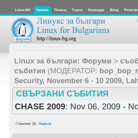
Linux-BG
Начало
Помощ
Търси
Календар
Вход
Регистр
Linux за българи: Форуми
>
съоб
събития
(МОДЕРАТОР:
bop_bop_
Security, November 6 - 10 2009, La
СВЪРЗАНИ СЪБИТИЯ
CHASE 2009
: Nov 06, 2009 - N
Страници: [
1
]
Надолу