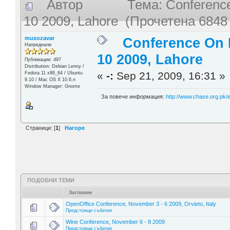
Автор
Тема: Conference
10 2009, Lahore (Прочетена 6848
muxozavar
Conference On 
Напреднали
10 2009, Lahore
Публикации: 497
Distribution: Debian Lenny /
«
-:
Sep 21, 2009, 16:31 »
Fedora 11 x86_64 / Ubuntu
9.10 / Mac OS X 10.6.n
Window Manager: Gnome
За повече информация:
http://www.chase.org.pk/
Страници: [
1
]
Нагоре
ПОДОБНИ ТЕМИ
Заглавие
OpenOffice Conference, November 3 - 6 2009, Orvieto, Italy
Предстоящи събития
Wine Conference, November 6 - 8 2009
Предстоящи събития