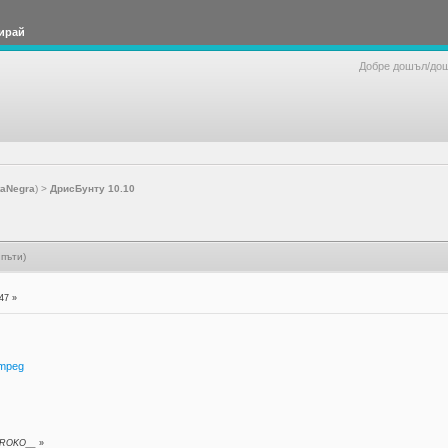
ирай
Добре дошъл/до
taNegra
) >
ДрисБунту 10.10
пъти)
47 »
.mpeg
т ROKO__
»