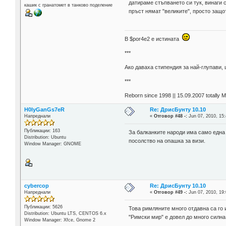
датираме стъпването си тук, винаги 
кашик с гранатомет в танково поделение
пръст нямат "великите", просто защо
В $por4e2 e истината
***
Aко даваха стипендия за най-глупави,
***
Reborn since 1998 || 15.09.2007 totally 
H0lyGanGs7eR
Re: ДрисБунту 10.10
Напреднали
«
Отговор #48 -:
Jun 07, 2010, 15:
Публикации: 163
За балканките народи има само една о
Distribution: Ubuntu
посолство на опашка за визи.
Window Manager: GNOME
cybercop
Re: ДрисБунту 10.10
Напреднали
«
Отговор #49 -:
Jun 07, 2010, 19:
Публикации: 5626
Това римляните много отдавна са го
Distribution: Ubuntu LTS, CENTOS 6.x
"Римски мир" е довел до много силн
Window Manager: Xfce, Gnome 2