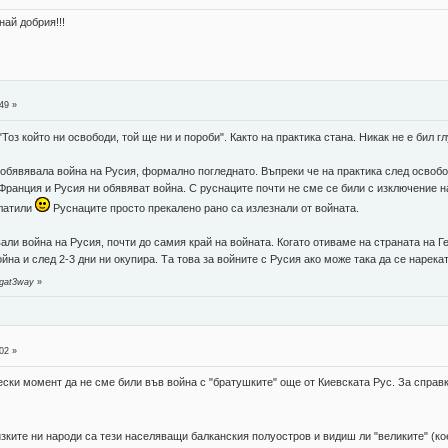
най добрия!!!
49 »
Тоз който ни освободи, той ще ни и пороби". Както на практика стана. Никак не е бил г
е обявявала война на Русия, формално погледнато. Въпреки че на практика след освоб
 Франция и Русия ни обявяват война. С руснаците почти не сме се били с изключение 
млатили
Руснаците просто прекалено рано са излезнали от войната.
ли война на Русия, почти до самия край на войната. Когато отиваме на страната на 
йна и след 2-3 дни ни окупира. Та това за войните с Русия ако може така да се нарекат
 gat3way
»
02 »
ски момент да не сме били във война с "братушките" още от Киевската Рус. За справк
изките ни народи са тези населяващи балканския полуостров и видиш ли "великите" (ко