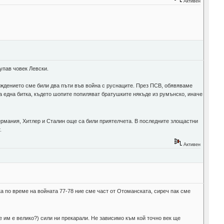
Активен
лупав човек Левски.
ождението сме били два пъти във война с руснаците. През ПСВ, обявяваме
на една битка, където шопите попиляват братушките някъде из румънско, иначе
Германия, Хитлер и Сталин още са били приятелчета. В последните злощастни
.
Активен
а по време на войната 77-78 ние сме част от Отоманската, сиреч пак сме
е им е велико?) сили ни прекарали. Не зависимо към кой точно век ще