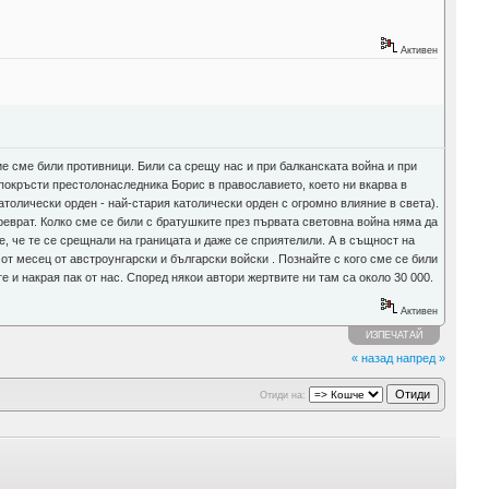
Активен
е сме били противници. Били са срещу нас и при балканската война и при
 покръсти престолонаследника Борис в православието, което ни вкарва в
олически орден - най-стария католически орден с огромно влияние в света).
реврат. Колко сме се били с братушките през първата световна война няма да
, че те се срещнали на границата и даже се сприятелили. А в същност на
т месец от австроунгарски и български войски . Познайте с кого сме се били
е и накрая пак от нас. Според някои автори жертвите ни там са около 30 000.
Активен
ИЗПЕЧАТАЙ
« назад
напред »
Отиди на: