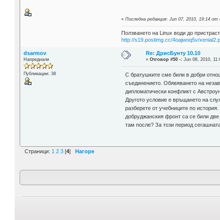
«
Последна редакция: Jun 07, 2010, 19:14 от
Ползването на Linux води до пристраст
http://s19.postimg.cc/4oajwoq5v/xenial2.
dsarmov
Re: ДрисБунту 10.10
Напреднали
«
Отговор #50 -:
Jun 08, 2010, 11:
Публикации: 38
С братушките сме били в добри отно
съединението. Обявяването на незави
дипломатически конфликт с Австроун
Другото условие е връщането на служ
разберете от учебниците по история.
добруджанския фронт са се били две 
там после? За този период сегашната 
Страници:
1
2
3
[
4
]
Нагоре