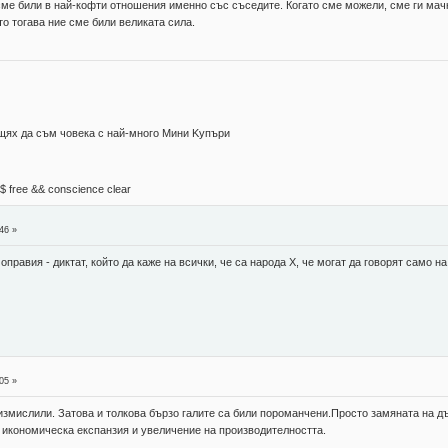
сме били в най-кофти отношения именно със съседите. Когато сме можели, сме ги мачк
то тогава ние сме били великата сила.
 щях да съм човека с най-много Mини Kупъри
М$ free && conscience clear
46 »
правия - диктат, който да каже на всички, че са народа Х, че могат да говорят само н
05 »
 измислили. Затова и толкова бързо галите са били пороманчени.Просто замяната на 
а икономическа експанзия и увеличение на производителността.