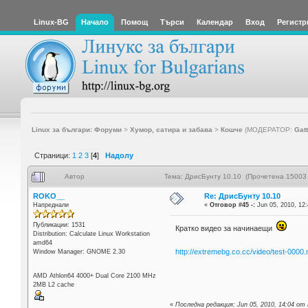
Linux-BG
Начало
Помощ
Търси
Календар
Вход
Регистр
Linux за българи: Форуми
>
Хумор, сатира и забава
>
Кошче
(МОДЕРАТОР:
Gat
Страници:
1
2
3
[
4
]
Надолу
Автор
Тема: ДрисБунту 10.10 (Прочетена 15003 
ROKO__
Re: ДрисБунту 10.10
Напреднали
«
Отговор #45 -:
Jun 05, 2010, 12:
Публикации: 1531
Кратко видео за начинаещи
Distribution: Calculate Linux Workstation
amd64
http://extremebg.co.cc/video/test-0000
Window Manager: GNOME 2.30
AMD Athlon64 4000+ Dual Core 2100 MHz
2MB L2 cache
«
Последна редакция: Jun 05, 2010, 14:04 о