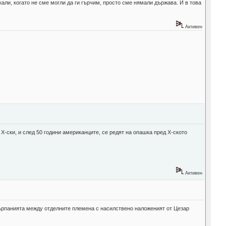
али, когато не сме могли да ги гърчим, просто сме нямали държава. И в това
Активен
а Х-ски, и след 50 години американците, се редят на опашка пред Х-ското
Активен
дърпанията между отделните племена с насилствено наложеният от Цезар