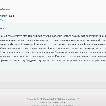
 cybercop
»
яване. Факт.
png
04 »
шения само когато сме ги слушали безпрекословно. Когато сме имали собствено мнени
симостта се забавя няколко години докато се съгласят и то при тежки условия. Да се
гария и Италия (Жената на Фердинант е от семейство спадащо към франсисканския кат
ба на прогонените проруски офицери. А те са прогонени заради два опита за военен п
 Там не пише почти нищо по-въпроса, а в учебниците от комунистическо време пишеше
девизии в продължение на повече от година. Румъния е окупирана цялата за по-малко о
румънска част от добруджа е окупирана на три пъти - първо от нас, после от руснацит
Powered by SMF 2.0 Beta 4
|
SMF © 2006, Simple Machines LLC
Theme by
DzinerStudio
Създадена за 0.269 сек с 21 заявки.