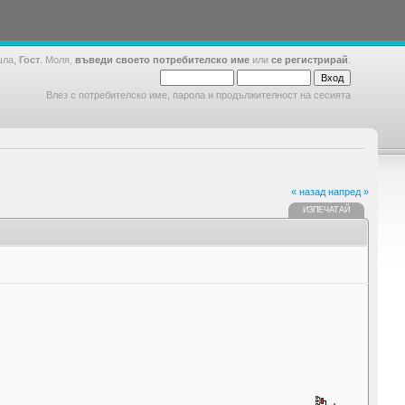
шла,
Гост
. Моля,
въведи своето потребителско име
или
се регистрирай
.
Влез с потребителско име, парола и продължителност на сесията
« назад
напред »
ИЗПЕЧАТАЙ