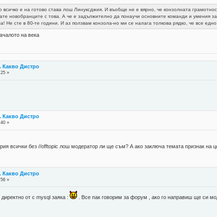
всичко е на готово става лош Линуксджия. И въобще не е вярно, че конзолната грамотнос
ате новобранците с това. А че е задължително да понаучи основните команди и умения за 
а! Не сте в 80-те години. И аз ползвам конзола-но ми се налага толкова рядко, че все ед
ачалото на века
. Какво Дистро
:25 »
. Какво Дистро
:40 »
рия всички без //offtopic лош модератор ли ще съм? А ако заключа темата признак на 
. Какво Дистро
:56 »
, директно от с mysql заяка :
. Все пак говорим за форум , ако го направиш ще си мо