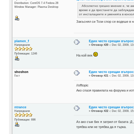
Distribution: CentOS 7.4 Fedora 28
Абсолютно грешно мнение е, че ако 
Window Manager: Plasma Desktop
време е да престанете да заблуждав
от инсталациите и уменията в конзол
Закъснял си Този спор се водеше в н
plamen_f
Един често срещан въпрос
Напреднали
«
Отговор #20 -:
Dec 02, 2009, 13
Публикации: 1246
На кой век
shoshon
Един често срещан въпрос
Гост
«
Отговор #21 -:
Dec 02, 2009, 13
//offtopic
Ако спазя правилата на форума и изт
ntrance
Един често срещан въпрос
Напреднали
«
Отговор #22 -:
Dec 02, 2009, 15
Публикации: 696
Аз ако съм бих я затрил от базата :Д 
трябва или не трябва да я търка.