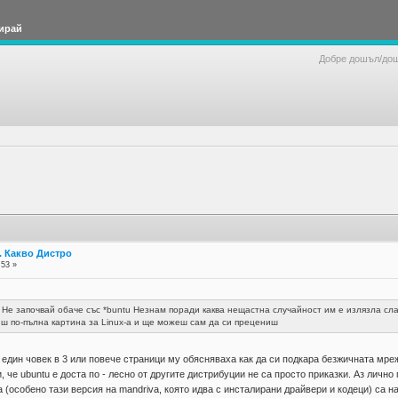
ирай
Добре дошъл/до
. Какво Дистро
:53 »
 Не започвай обаче със *buntu Незнам поради каква нещастна случайност им е излязла сл
иш по-пълна картина за Linux-а и ще можеш сам да си прецениш
един човек в 3 или повече страници му обясняваха как да си подкара безжичната мреж
, че ubuntu е доста по - лесно от другите дистрибуции не са просто приказки. Аз лично 
 (особено тази версия на mandriva, която идва с инсталирани драйвери и кодеци) са н