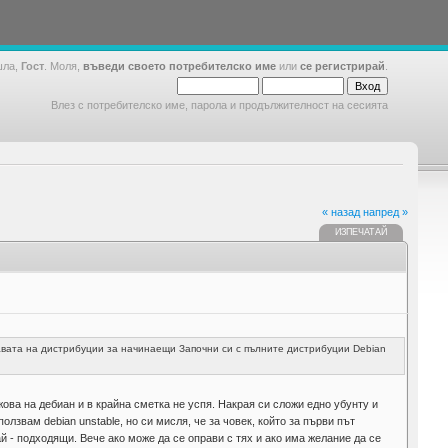
шла,
Гост
. Моля,
въведи своето потребителско име
или
се регистрирай
.
Влез с потребителско име, парола и продължителност на сесията
« назад
напред »
ИЗПЕЧАТАЙ
авата на дистрибуции за начинаещи Започни си с пълните дистрибуции Debian
ова на дебиан и в крайна сметка не успя. Накрая си сложи едно убунту и
ползвам debian unstable, но си мисля, че за човек, който за първи път
ай - подходящи. Вече ако може да се оправи с тях и ако има желание да се