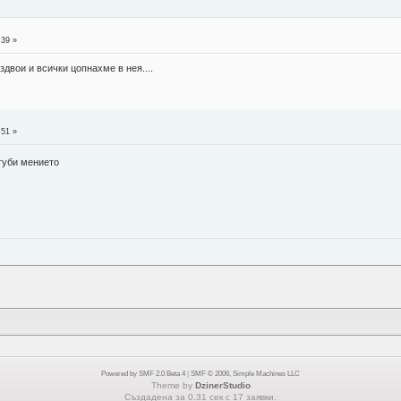
:39 »
здвои и всички цопнахме в нея....
:51 »
губи мението
Powered by SMF 2.0 Beta 4
|
SMF © 2006, Simple Machines LLC
Theme by
DzinerStudio
Създадена за 0.31 сек с 17 заявки.