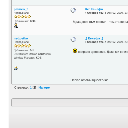
plamen_f
Re: Кенефа
Напреднали
«
Отговор #23 -:
Dec 02, 2009, 17
Публикации: 1246
Mдаа днес съм препил - темата се ра
nedpetko
;) Кенефа :)
Напреднали
«
Отговор #24 -:
Dec 02, 2009, 23
Публикации: 445
направо цопнахме. Даже ми се из
Distribution: Debian GNU/Linux
Window Manager: KDE
Debian amd64 squeeze/sid
Страници:
1
[
2
]
Нагоре