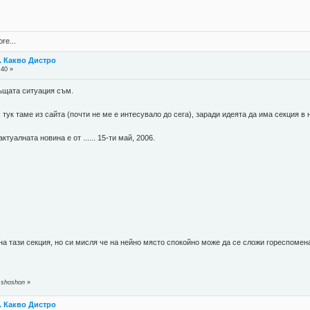
re...
. Какво Дистро
:40 »
същата ситуация съм.
тук таме из сайта (почти не ме е интесувало до сега), заради идеята да има секция
ктуалната новина е от ...... 15-ти май, 2006.
 на тази секция, но си мисля че на нейно място спокойно може да се сложи гореспомен
 shoshon
»
. Какво Дистро