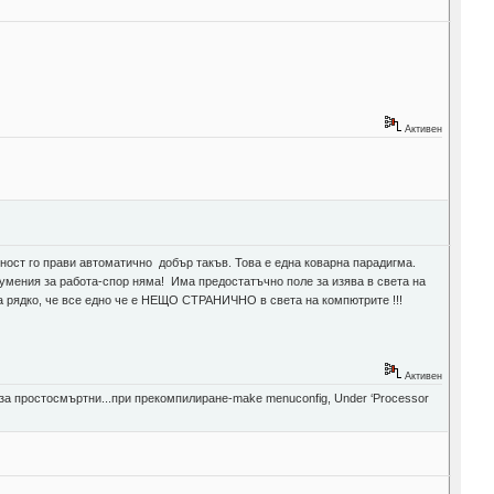
Активен
ност го прави автоматично добър такъв. Това е една коварна парадигма.
 умения за работа-спор няма! Има предостатъчно поле за изява в света на
ова рядко, че все едно че е НЕЩО СТРАНИЧНО в света на компютрите !!!
Активен
е за простосмъртни...при прекомпилиране-make menuconfig, Under ‘Processor