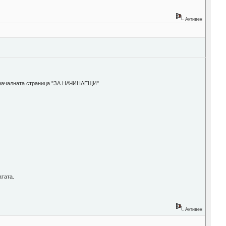
Активен
 в началната страница "ЗА НАЧИНАЕЩИ".
атата.
Активен