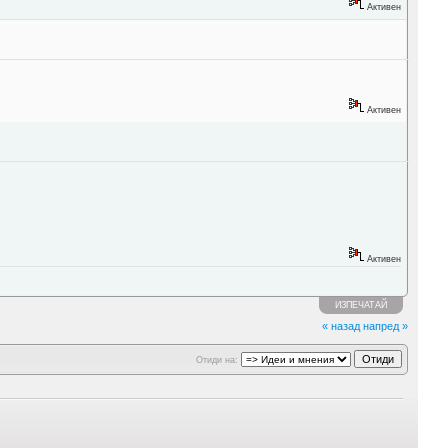
Активен
Активен
Активен
ИЗПЕЧАТАЙ
« назад
напред »
Отиди на: