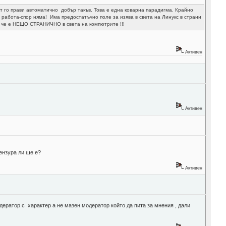
т го прави автоматично добър такъв. Това е една коварна парадигма. Крайно
работа-спор няма! Има предостатъчно поле за изява в света на Линукс в страни
но че е НЕЩО СТРАНИЧНО в света на компютрите !!!
Активен
Активен
цензура ли ще е?
Активен
дератор с характер а не мазен модератор който да пита за мнения , дали