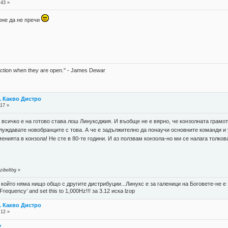
:43 »
поне да не пречи
unction when they are open." - James Dewar
. Какво Дистро
:17 »
сичко е на готово става лош Линуксджия. И въобще не е вярно, че конзолната грамот
луждавате новобранците с това. А че е задължително да понаучи основните команди и
менията в конзола! Не сте в 80-те години. И аз ползвам конзола-но ми се налага толк
zibeltbg
»
, който няма нищо общо с другите дистрибуции...Линукс е за галеници на Боговете-не 
 Frequency’ and set this to 1,000Hz!!! за 3.12 иска lzop
. Какво Дистро
:12 »
7