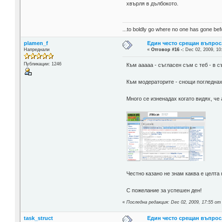
хвърля в дълбокото.
...to boldly go where no one has gone befo
plamen_f
Един често срещан въпрос
Напреднали
«
Отговор #16 -:
Dec 02, 2009, 10
Публикации: 1246
Към ааааа - съгласен съм с теб - в 
Към модераторите - снощи погледнах 
Много се изненадах когато видях, че а
Честно казано не знам каква е целта
С пожелание за успешен ден!
«
Последна редакция: Dec 02, 2009, 17:55 от
task_struct
Един често срещан въпрос