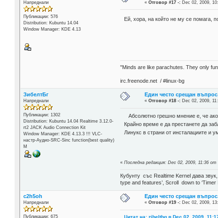
Напреднали
«
Отговор #17 -:
Dec 02, 2009, 10
Публикации: 576
Ей, хора, на който не му се помага, 
Distribution: Kubuntu 14.04
Window Manager: KDE 4.13
"Minds are like parachutes. They only f
irc.freenode.net / #linux-bg
ЗибелтБг
Един често срещан въпрос
Напреднали
«
Отговор #18 -:
Dec 02, 2009, 11
Публикации: 1302
Абсолютно грешно мнение е, че ако в
Distribution: Kubuntu 14.04 Realtime 3.12.0-
Крайно време е да престанете да заб
rt2 JACK Audio Connection Kit
Линукс в страни от инсталациите и у
Window Manager: KDE 4.13.3 !!! VLC-
настр-Аудио-SRC-Sinc function(best quality)
М
«
Последна редакция: Dec 02, 2009, 11:36 от 
Кубунту със Realtime Kernel дава звук
type and features’, Scroll down to ‘Timer
c2h5oh
Един често срещан въпрос
Напреднали
«
Отговор #19 -:
Dec 02, 2009, 13
Цитат на: zibeltbg в Dec 02, 2009, 11:1
Публикации: 675