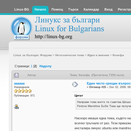
Linux-BG
Начало
Помощ
Търси
Календар
Вход
Регистр
Linux за българи: Форуми
>
Нетехнически теми
>
Идеи и мнения
>
Кенефа
Страници:
1
[
2
]
Надолу
Автор
Тема: Кенефа (Прочетена 7356 пъти)
aaaaaa
Един често срещан въпрос
Напреднали
«
Отговор #15 -:
Dec 02, 2009, 08
Цитат
Публикации: 971
Направи това което те съветва Шошо
Fedora Mandriva SuSe Така ще получ
Наскоро имаше една тема, където на 
всичко тръгнало от раз. Тези приказки
инсталира линукс ubuntu или mandriva