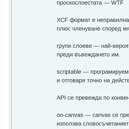
проскослоестата — WTF
XCF формат е неправилна 
плюс членуване според мя
групи слоеве — най-вероят
преди въвеждането им.
scriptable — програмируе
и отговаря точно на действ
API се превежда по конве
on-canvas — canvas се пре
използва словосъчетаниет