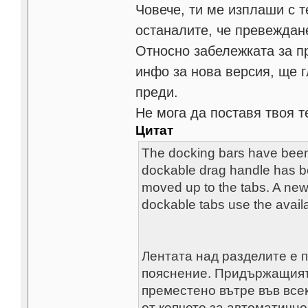
Човече, ти ме изплаши с т
останалите, че превеждан
Относно забележката за п
инфо за нова версия, ще 
преди.
Не мога да поставя твоя т
Цитат
The docking bars have been 
dockable drag handle has 
moved up to the tabs. A ne
dockable tabs use the avail
Лентата над разделите е 
пояснение. Придържащият 
преместено вътре във всек
от копчето за автоматичн