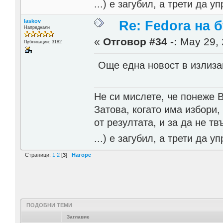
...) е загубил, а трети да
laskov
Re: Fedora на 
Напреднали
«
Отговор #34 -:
May 29, 
Публикации: 3182
Още една новост в излиз
Не си мислете, че понеже 
Затова, когато има избори,
от резултата, и за да не тв
...) е загубил, а трети да
Страници:
1
2
[
3
]
Нагоре
ПОДОБНИ ТЕМИ
Заглавие