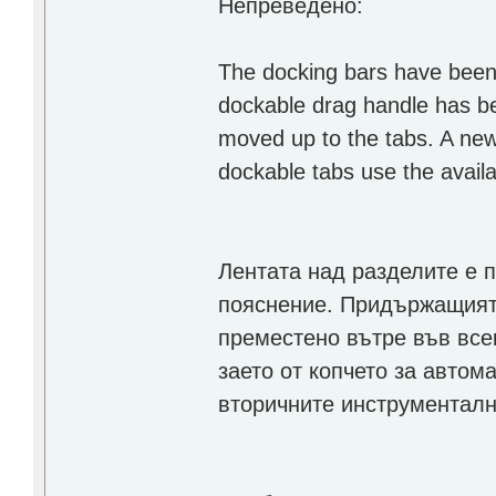
Непреведено:
The docking bars have been 
dockable drag handle has 
moved up to the tabs. A ne
dockable tabs use the avail
Лентата над разделите е 
пояснение. Придържащият 
преместено вътре във все
заето от копчето за автом
вторичните инструменталн