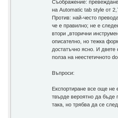
Съображение: превеждане
на Automatic tab style от 2
Против: най-често превода
че е правилно; не е следе
втори „вторични инструмен
описателно, но тежка фор
достатъчно ясно. И двете 
полза на неестетичното do
Въпроси:
Експортиране все още не е
твърде вероятно да бъде п
така, но трябва да се сле