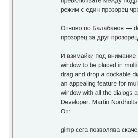
превключвате между подра
режим с един прозорец чр
Отново по Балабанов — do
прозорец за друг прозорец
И взимайки под внимание то
window to be placed in mult
drag and drop a dockable dia
an appealing feature for mu
window with all the dialogs a
Developer: Martin Nordholts 
От:
gimp сега позволява скаче