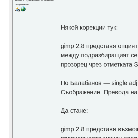
кашик с гранатомет в танково
поделение
Някой корекции тук:
gimp 2.8 представя опция
между подразбиращият се 
прозорец чрез отметката 
По Балабанов — single adj
Съображение. Превода на 2
Да стане:
gimp 2.8 представя възмо