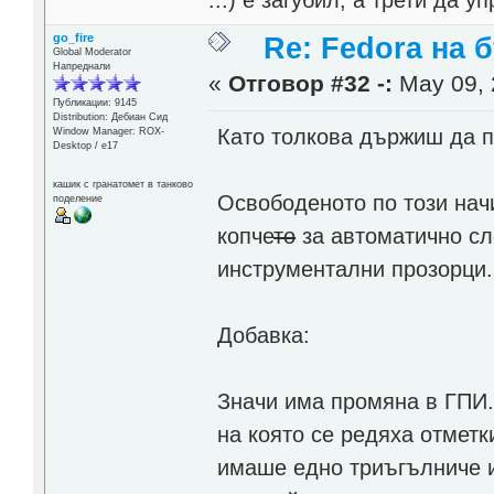
...) е загубил, а трети да
go_fire
Re: Fedora на 
Global Moderator
Напреднали
«
Отговор #32 -:
May 09, 
Публикации: 9145
Distribution: Дебиан Сид
Като толкова държиш да п
Window Manager: ROX-
Desktop / е17
кашик с гранатомет в танково
Освободеното по този нач
поделение
копче
то
за автоматично сл
инструментални прозорци.
Добавка:
Значи има промяна в ГПИ.
на която се редяха отметк
имаше едно триъгълниче и