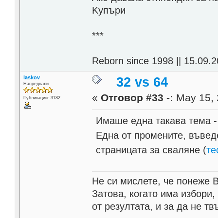
Kупъри
***
Reborn since 1998 || 15.09.2
laskov
32 vs 64
Напреднали
«
Отговор #33 -:
May 15, 
Публикации: 3182
Имаше една такава тема - 
Една от промените, въведе
страницата за сваляне (
те
Не си мислете, че понеже 
Затова, когато има избори,
от резултата, и за да не тв