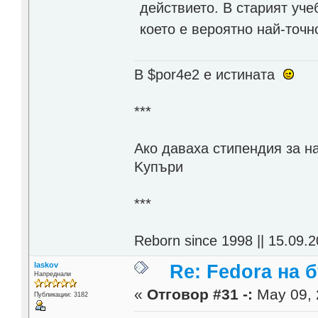
действието. В старият уче
което е вероятно най-точн
В $por4e2 e истината
***
Aко даваха стипендия за н
Kупъри
***
Reborn since 1998 || 15.09.2
laskov
Re: Fedora на 
Напреднали
«
Отговор #31 -:
May 09, 
Публикации: 3182