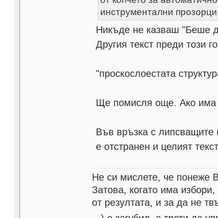
инструментални прозорци
Никъде не казваш "Беше до
Другия текст преди този го
"проскослоестата структура"
Ще помисля още. Ако има 
Във връзка с липсващите (
е отстранен и целият текс
Не си мислете, че понеже 
Затова, когато има избори,
от резултата, и за да не тв