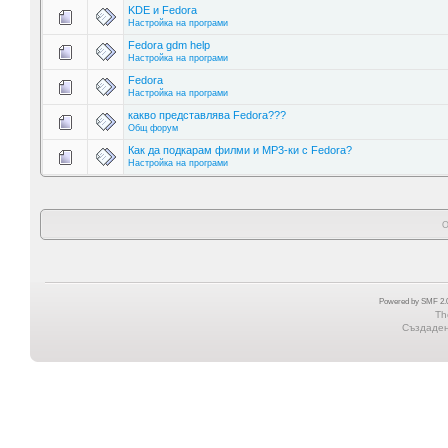
KDE и Fedora
Настройка на програми
Fedora gdm help
Настройка на програми
Fedora
Настройка на програми
какво представлява Fedora???
Общ форум
Как да подкарам филми и MP3-ки с Fedora?
Настройка на програми
О
Powered by SMF 2.0
Th
Създадена