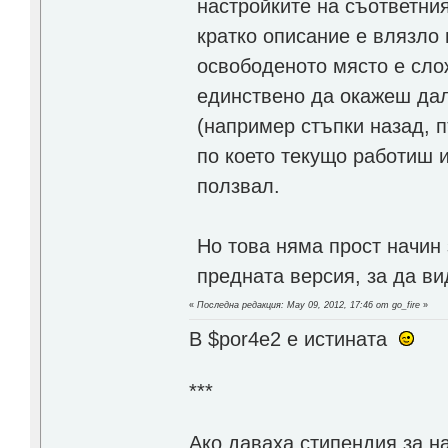
настройките на съответния
кратко описание е влязло 
освободеното място е слож
единствено да окажеш дал
(например стъпки назад, п
по което текущо работиш и
ползвал.
Но това няма прост начин 
предната версия, за да ви
«
Последна редакция: May 09, 2012, 17:46 от go_fire
»
В $por4e2 e истината
***
Aко даваха стипендия за н