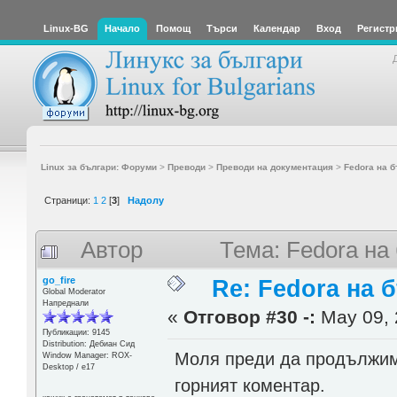
Linux-BG
Начало
Помощ
Търси
Календар
Вход
Регистр
Linux за българи: Форуми
>
Преводи
>
Преводи на документация
>
Fedora на б
Страници:
1
2
[
3
]
Надолу
Автор
Тема: Fedora на
go_fire
Re: Fedora на 
Global Moderator
Напреднали
«
Отговор #30 -:
May 09, 
Публикации: 9145
Distribution: Дебиан Сид
Моля преди да продължим 
Window Manager: ROX-
Desktop / е17
горният коментар.