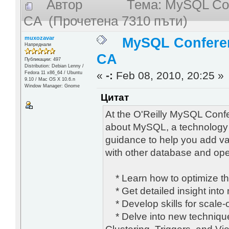
Автор
Тема: MySQL Conf
CA (Прочетена 7310 пъти)
muxozavar
MySQL Conferenc
Напреднали
CA
Публикации: 497
Distribution: Debian Lenny /
«
-:
Feb 08, 2010, 20:25 »
Fedora 11 x86_64 / Ubuntu
9.10 / Mac OS X 10.6.n
Window Manager: Gnome
Цитат
At the O'Reilly MySQL Confe
about MySQL, a technology tha
guidance to help you add v
with other database and ope
* Learn how to optimize t
* Get detailed insight int
* Develop skills for scale-
* Delve into new technique