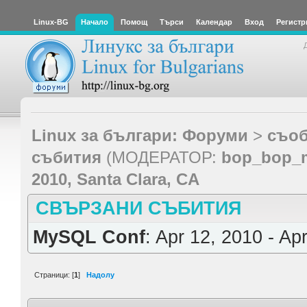
Linux-BG
Начало
Помощ
Търси
Календар
Вход
Регистр
Linux за българи: Форуми
>
съоб
събития
(МОДЕРАТОР:
bop_bop_
2010, Santa Clara, CA
СВЪРЗАНИ СЪБИТИЯ
MySQL Conf
: Apr 12, 2010 - Ap
Страници: [
1
]
Надолу