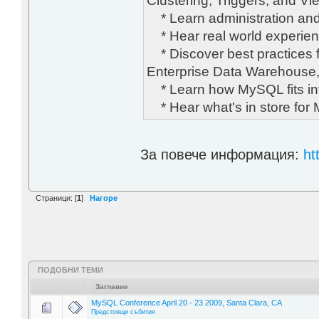
Clustering, Triggers, and Vi
* Learn administration and 
* Hear real world experie
* Discover best practices f
Enterprise Data Warehouse
* Learn how MySQL fits into
* Hear what's in store for 
За повече информация:
ht
Страници: [
1
]
Нагоре
ПОДОБНИ ТЕМИ
Заглавие
MySQL Conference April 20 - 23 2009, Santa Clara, CA
Предстоящи събития