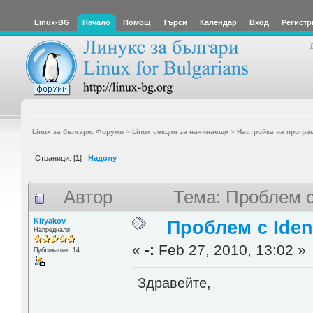
Linux-BG
Начало
Помощ
Търси
Календар
Вход
Регистр
Linux за българи: Форуми
>
Linux секция за начинаещи
>
Настройка на програ
Страници: [
1
]
Надолу
Автор
Тема: Проблем с
Kiryakov
Проблем с Iden
Напреднали
«
-:
Feb 27, 2010, 13:02 »
Публикации: 14
Здравейте,