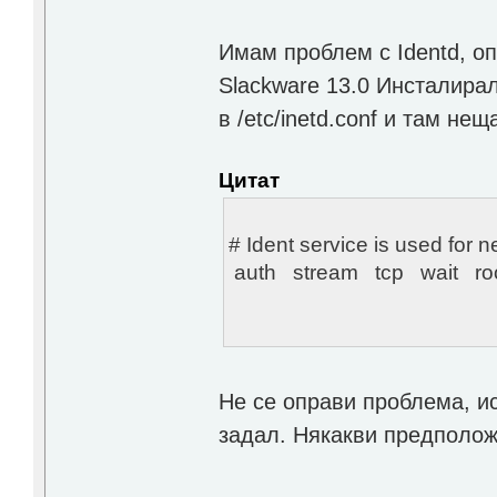
Имам проблем с Identd, оп
Slackware 13.0 Инсталира
в /etc/inetd.conf и там не
Цитат
# Ident service is used for n
auth stream tcp wait root 
Не се оправи проблема, ис
задал. Някакви предполо