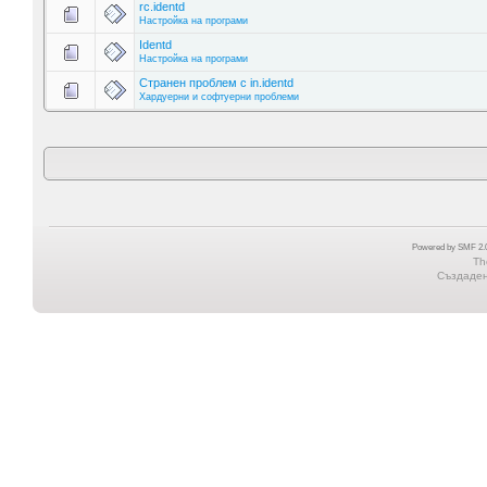
rc.identd
Настройка на програми
Identd
Настройка на програми
Странен проблем с in.identd
Хардуерни и софтуерни проблеми
Powered by SMF 2.0
Th
Създадена