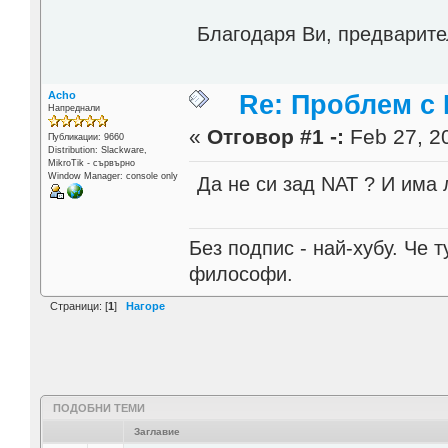
Благодаря Ви, предварите
Acho
Re: Проблем с 
Напреднали
«
Отговор #1 -:
Feb 27, 20
Публикации: 9660
Distribution: Slackware,
MikroTik - сървърно
Window Manager: console only
Да не си зад NAT ? И има 
Без подпис - най-хубу. Че 
философи.
Страници: [
1
]
Нагоре
ПОДОБНИ ТЕМИ
Заглавие