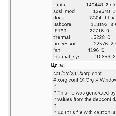
libata 140448 2 ata_g
scsi_mod 129548 2 sd
dock 8304 1 liba
usbcore 118192 3 ehc
r8169 27716 0
thermal 15228 0
processor 32576 2 po
fan 4196 0
thermal_sys 10856 3 th
Цитат
cat /etc/X11/xorg.conf
# xorg.conf (X.Org X Window
# This file was generated by
# values from th
# Edit this file with caut