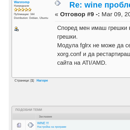
Warstomp
Re: wine проб
Напреднали
«
Отговор #9 -:
Mar 09, 20
Публикации: 344
Distribution: Debian, Ubuntu
Според мен имаш грешки в 
грешки.
Модула fglrx не може да с
xorg.conf и да рестартира
сайта на ATI/AMD.
Страници: [
1
]
Нагоре
ПОДОБНИ ТЕМИ
Заглавие
WINE !!!
Настройка на програми