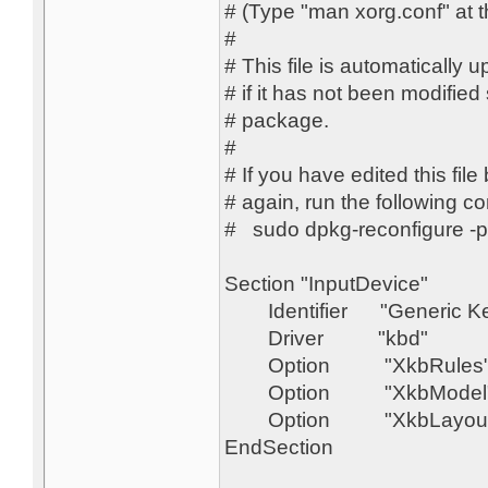
# (Type "man xorg.co
# This file is automaticall
# if it has not been modifie
# pac
# If you have edited this file
# again, run the
# sudo dpkg-reconfi
Section "InputDevice"
Identifier "Generic Ke
Driver "kbd
Option "XkbRules"
Option "XkbModel"
Option "XkbLayou
EndSecti