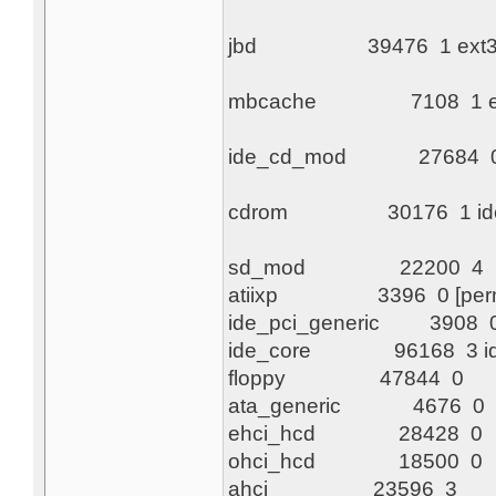
jbd 3
mbcach
ide_cd
cdrom 30
sd_mod 22200 4
atiixp 3396 0 [perm
ide_pci_generic 3908 0 
ide_core 96168 3 ide_c
floppy 47844 0
ata_generic 4676 0
ehci_hcd 28428 0
ohci_hcd 18500 0
ahci 23596 3