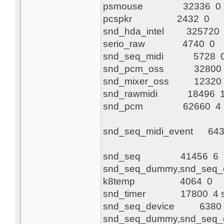
psmou
pcspk
snd_hda_
serio_
snd_seq
snd_pcm
snd_mixer_o
snd_rawmidi
snd_pcm 62660
snd_seq_midi_eve
snd_seq 41456 6
snd_seq_dummy,snd_se
k8tem
snd_timer 1
snd_seq_device 6380
snd_seq_dummy,snd_se