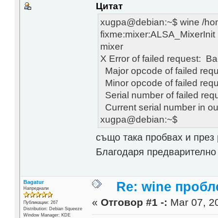
Цитат
xugpa@debian:~$ wine /ho
fixme:mixer:ALSA_MixerInit
mixer
X Error of failed request: B
Major opcode of failed req
Minor opcode of failed req
Serial number of failed req
Current serial number in o
xugpa@debian:~$
също така пробвах и през 
Благодаря предварителн
Bagatur
Re: wine проб
Напреднали
«
Отговор #1 -:
Mar 07, 20
Публикации: 267
Distribution: Debian Squeeze
Window Manager: KDE