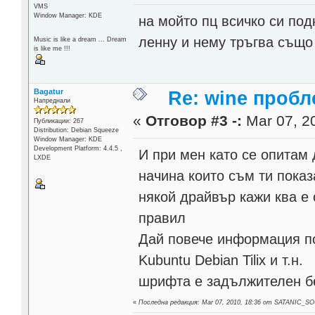
VMS
Window Manager: KDE
на мойто пц всичко си под
ленну и нему тръгва също
Music is like a dream ... Dream
is like me !!!
Bagatur
Re: wine проб
Напреднали
«
Отговор #3 -:
Mar 07, 20
Публикации: 267
Distribution: Debian Squeeze
Window Manager: KDE
Development Platform: 4.4.5 ,
И при мен като се опитам 
LXDE
начина които съм ти пока
някой драйвър кажи ква е 
правил
Дай повече информация по
Kubuntu Debian Tilix и т.н.
шрифта е задължителен бе
«
Последна редакция: Mar 07, 2010, 18:36 от SATANIC_S