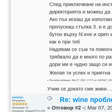
След приключване на инст
директорията и можеш да 
Ако пък искаш да използв
пропускаш стъпка 3. и е 
бутон върху hl.exe и open 
как е при теб
Надявам се съм ти помогн
трябвало да е много по р
дори ми е чудно защо си и
Желая ти успех и приятна
«
Последна редакция: Mar 07, 2010, 17:57 от SATANIC_S
Учим се докато сме живи...
antivirys
Re: wine проб
Напреднали
«
Отговор #2 -:
Mar 07, 20
Публикации: 61
Distribution: Debian/ETCH 4.05