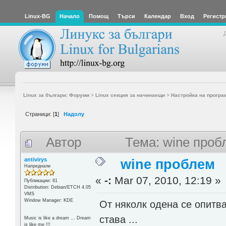
Linux-BG
Начало
Помощ
Търси
Календар
Вход
Регистр
Linux за българи: Форуми
>
Linux секция за начинаещи
>
Настройка на програ
Страници: [
1
]
Надолу
Автор
Тема: wine проб
antivirys
wine проблем
Напреднали
«
-:
Mar 07, 2010, 12:19 »
Публикации: 61
Distribution: Debian/ETCH 4.05
VMS
Window Manager: KDE
От няколк одена се опитв
става ...
Music is like a dream ... Dream
is like me !!!