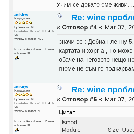
Учим се докато сме живи...
antivirys
Re: wine проб
Напреднали
«
Отговор #4 -:
Mar 07, 20
Публикации: 61
Distribution: Debian/ETCH 4.05
VMS
Window Manager: KDE
значи ос : Дебиан ленну 5
картата и хорг-а , но може
Music is like a dream ... Dream
is like me !!!
обаче на неговото нещо не
гноме не съм го подкарв
antivirys
Re: wine проб
Напреднали
«
Отговор #5 -:
Mar 07, 20
Публикации: 61
Distribution: Debian/ETCH 4.05
VMS
Цитат
Window Manager: KDE
ls
Music is like a dream ... Dream
is like me !!!
Module 