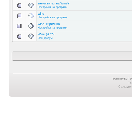
заместител на Wine?
Настройка на програми
wine
Настройка на програми
wine+кирилица
Настройка на програми
Wine @ CS
Общ форум
Powered by SMF 2.0
Th
Създадена