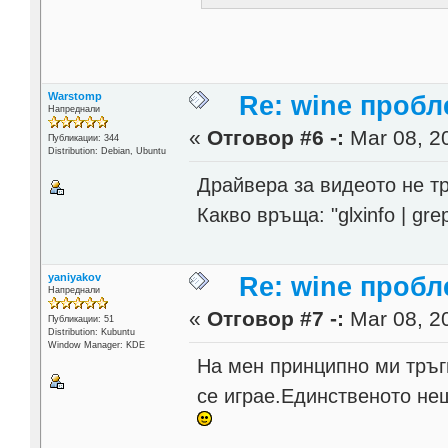
Warstomp
Re: wine проб
Напреднали
«
Отговор #6 -:
Mar 08, 20
Публикации: 344
Distribution: Debian, Ubuntu
Драйвера за видеото не тря
Какво връща: "glxinfo | grep
yaniyakov
Re: wine проб
Напреднали
«
Отговор #7 -:
Mar 08, 20
Публикации: 51
Distribution: Kubuntu
Window Manager: KDE
На мен принципно ми тръг
се играе.Единственото не