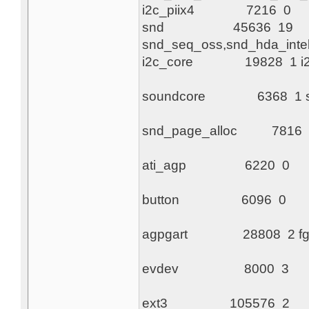
i2c_pi
snd 45636 19
snd_seq_oss,snd_hda_inte
i2c_core
soundc
snd_page_alloc
ati_
butt
agpgart 2
evde
ext3