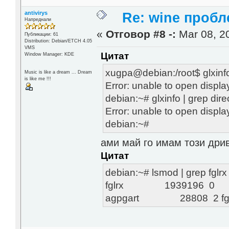
antivirys
Re: wine проб
Напреднали
«
Отговор #8 -:
Mar 08, 20
Публикации: 61
Distribution: Debian/ETCH 4.05
VMS
Цитат
Window Manager: KDE
xugpa@debian:/root$ glxinfo 
Music is like a dream ... Dream
is like me !!!
Error: unable to open displa
debian:~# glxinfo | grep dire
Error: unable to open displa
debian:~#
ами май го имам този дри
Цитат
debian:~# lsmod | grep fglrx
fglrx 1939196 0
agpgart 28808 2 fglrx