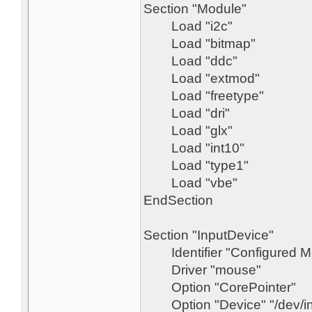
Section "Module"
Load "i2c"
Load "bitmap"
Load "ddc"
Load "extmod"
Load "freetype"
Load "dri"
Load "glx"
Load "int10"
Load "type1"
Load "vbe"
EndSection
Section "InputDevice"
Identifier "Configured 
Driver "mouse
Option "CorePoint
Option "Device" "/dev/in