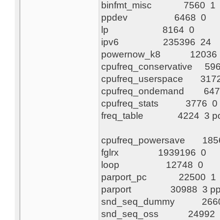
binfmt
ppde
lp 
ipv6 
powerno
cpufreq_c
cpufreq_
cpufreq_
cpufreq
freq_table 4224 3 po
cpufreq_
fglrx
loop
parpor
parport 3098
snd_seq
snd_seq