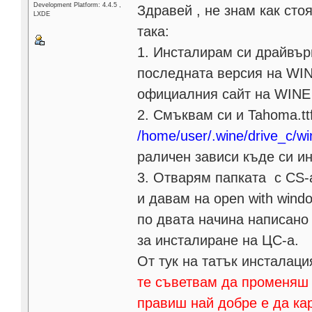
Development Platform: 4.4.5 ,
Здравей , не знам как сто
LXDE
така:
1. Инсталирам си драйвър
последната версия на WIN
официалния сайт на WINE
2. Смъквам си и Tahoma.ttf
/home/user/.wine/drive_c/w
раличен зависи къде си и
3. Отварям папката с CS-a
и давам на open with windo
по двата начина написано 
за инсталиране на ЦС-а.
От тук на татък инсталац
те съветвам да променяш п
правиш най добре е да ка