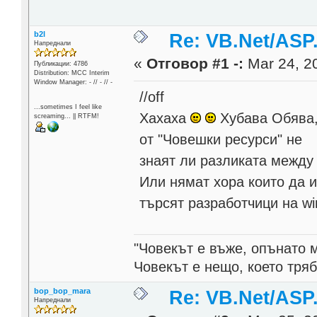
b2l
Re: VB.Net/ASP
Напреднали
«
Отговор #1 -:
Mar 24, 20
Публикации: 4786
Distribution: MCC Interim
Window Manager: - // - // -
//off
...sometimes I feel like
Хахаха
Хубава Обява, 
screaming... || RTFM!
от "Човешки ресурси" не
знаят ли разликата между
Или нямат хора които да 
търсят разработчици на wi
"Човекът е въже, опънато 
Човекът е нещо, което тря
bop_bop_mara
Re: VB.Net/ASP
Напреднали