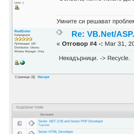
Linux :)
Умните си решават проблем
RealEnder
Re: VB.Net/ASP
Напреднали
«
Отговор #4 -:
Mar 31, 20
Публикации: 160
Distribution: Ubuntu
Window Manager: Unity
Некадърници. -> Recycle.
Страници: [
1
]
Нагоре
ПОДОБНИ ТЕМИ
Заглавие
Senior .NET (C#) and Senior PHP Developer
Търсене
Senior HTML Developer