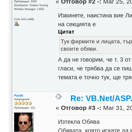
«
Отговор #2 -:
Mar 25, 20
Публикации: 2433
Distribution: Debian Testing
Window Manager: LXDE
Извинете, наистина вие Л
Cute and cuddly
на секцията е
Цитат
Тук фирмите и лицата, тъ
своите обяви.
А да не говорим, че т. 3 о
гласи, че трябва да се пи
темата е точно тук, ще тря
Pavlik
Re: VB.Net/ASP
Напреднали
«
Отговор #3 -:
Mar 31, 20
Публикации: 101
Изтекла Обява
Обявата, която искате да