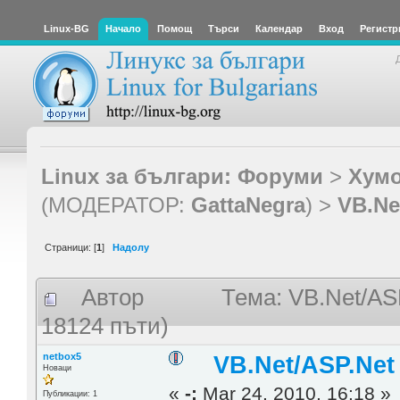
Linux-BG
Начало
Помощ
Търси
Календар
Вход
Регистр
Linux за българи: Форуми
>
Хумо
(МОДЕРАТОР:
GattaNegra
) >
VB.Ne
Страници: [
1
]
Надолу
Автор
Тема: VB.Net/AS
18124 пъти)
netbox5
VB.Net/ASP.Net
Новаци
«
-:
Mar 24, 2010, 16:18 »
Публикации: 1