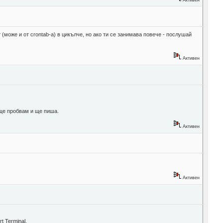
 (може и от crontab-a) в цикълче, но ако ти се занимава повече - послушай
Активен
 ще пробвам и ще пиша.
Активен
Активен
t Terminal.