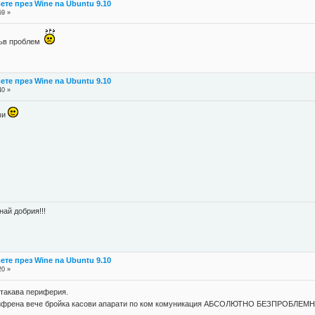
те през Wine na Ubuntu 9.10
59 »
акъв проблем
те през Wine na Ubuntu 9.10
40 »
ави
най добрия!!!
те през Wine na Ubuntu 9.10
20 »
 такава периферия.
 цифрена вече бройка касови апарати по ком комуникация АБСОЛЮТНО БЕЗПРОБЛЕМ