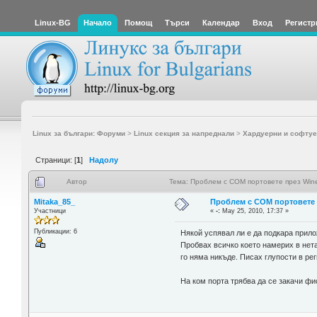
Linux-BG
Начало
Помощ
Търси
Календар
Вход
Регистр
Linux за българи: Форуми
>
Linux секция за напреднали
>
Хардуерни и софтуе
Страници: [
1
]
Надолу
Автор
Тема: Проблем с COM портовете през Wine
Mitaka_85_
Проблем с COM портовете п
Участници
«
-:
May 25, 2010, 17:37 »
Публикации: 6
Някой успявал ли е да подкара прило
Пробвах всичко което намерих в нета 
го няма никъде. Писах глупости в регист
На ком порта трябва да се закачи фи