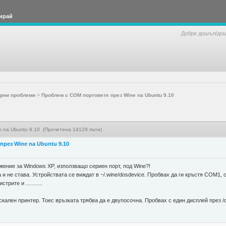
ирай
Добре дошъл/до
рни проблеми
>
Проблем с COM портовете през Wine na Ubuntu 9.10
 na Ubuntu 9.10 (Прочетена 14129 пъти)
рез Wine na Ubuntu 9.10
жение за Windows XP, използващо сериен порт, под Wine?!
и не става. Устройствата се виждат в ~/.wine/dosdevice. Пробвах да ги кръстя COM1, c
рите и ...........
скален принтер. Тоес връзката трябва да е двупосочна. Пробвах с един дисплей през /