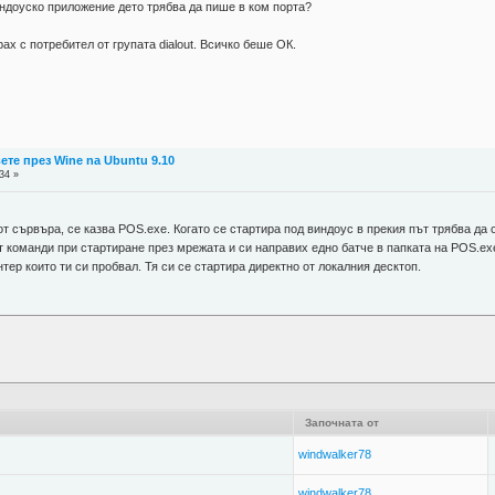
индоуско приложение дето трябва да пише в ком порта?
ах с потребител от групата dialout. Всичко беше ОК.
те през Wine na Ubuntu 9.10
34 »
от сървъра, се казва POS.exe. Когато се стартира под виндоус в прекия път трябва да
 команди при стартиране през мрежата и си направих едно батче в папката на POS.exe 
интер които ти си пробвал. Тя си се стартира директно от локалния десктоп.
Започната от
windwalker78
windwalker78