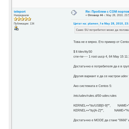
teleport
Re: Проблем с COM портове
Напреднали
«
Отговор #4 -:
May 28, 2010, 23:
Цитат на: plamen_f в May 28, 2010, 23
Публикации: 134
Само SU потребител може да ползва
Това не е вярно. Ето пример от Cento
$ ll /dev/ttyS0
crw-rw---- 1 root uucp 4, 64 May 15 11:
Достатъчно е потребителя да е в груп
Другия вариант е да се настрои udev 
Ако системата е Centos 5:
/etc/udev/rules.d/50-udev.rules
KERNEL=="tts/USB[0-9]*", NAME="
KERNEL=="tty[A-Z]*", NAME="%k"
Достатъчно е MODE да стане "0666" и