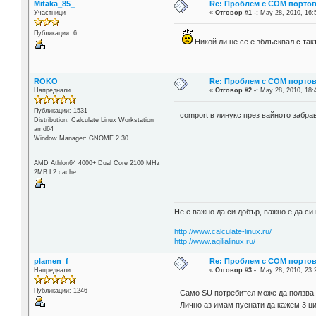
Mitaka_85_
Re: Проблем с COM портове
Участници
«
Отговор #1 -:
May 28, 2010, 16:
Публикации: 6
Никой ли не се е зблъсквал с т
ROKO__
Re: Проблем с COM портове
Напреднали
«
Отговор #2 -:
May 28, 2010, 18:
Публикации: 1531
comport в линукс през вайното забр
Distribution: Calculate Linux Workstation
amd64
Window Manager: GNOME 2.30
AMD Athlon64 4000+ Dual Core 2100 MHz
2MB L2 cache
Не е важно да си добър, важно е да си 
http://www.calculate-linux.ru/
http://www.agilialinux.ru/
plamen_f
Re: Проблем с COM портове
Напреднали
«
Отговор #3 -:
May 28, 2010, 23:
Публикации: 1246
Само SU потребител може да ползва
Лично аз имам пуснати да кажем 3