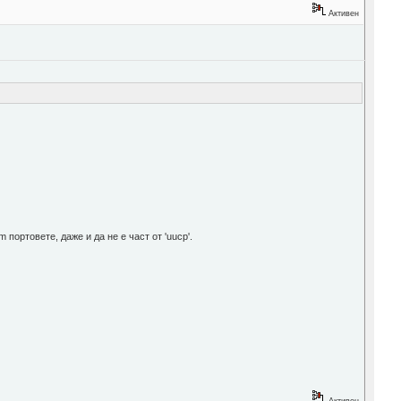
Активен
 портовете, даже и да не е част от 'uucp'.
Активен