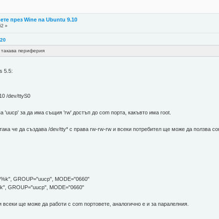
те през Wine na Ubuntu 9.10
52 »
:20
 такава периферия
s 5.5:
10 /dev/ttyS0
а 'uucp' за да има същия 'rw' достъп до com порта, какъвто има root.
така че да създава /dev/tty* с права rw-rw-rw и всеки потребител ще може да ползва com
%k", GROUP="uucp", MODE="0660"
, GROUP="uucp", MODE="0660"
 всеки ще може да работи с com портовете, аналогично е и за паралелния.