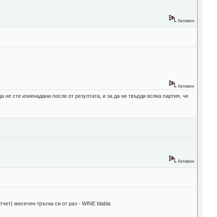
Активен
Активен
а не сте изненадани после от резултата, и за да не твърди всяка партия, че
Активен
чет) месечен тръгна си от раз - WINE blabla