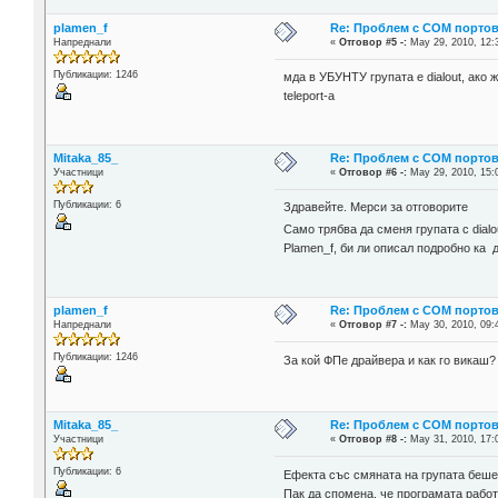
plamen_f
Re: Проблем с COM портове
Напреднали
«
Отговор #5 -:
May 29, 2010, 12:
Публикации: 1246
мда в УБУНТУ групата е dialout, ако 
teleport-а
Mitaka_85_
Re: Проблем с COM портове
Участници
«
Отговор #6 -:
May 29, 2010, 15:
Публикации: 6
Здравейте. Мерси за отговорите
Само трябва да сменя групата с dial
Рlamen_f, би ли описал подробно ка 
plamen_f
Re: Проблем с COM портове
Напреднали
«
Отговор #7 -:
May 30, 2010, 09:
Публикации: 1246
За кой ФПе драйвера и как го викаш?
Mitaka_85_
Re: Проблем с COM портове
Участници
«
Отговор #8 -:
May 31, 2010, 17:
Публикации: 6
Ефекта със смяната на групата беше
Пак да спомена, че програмата работе