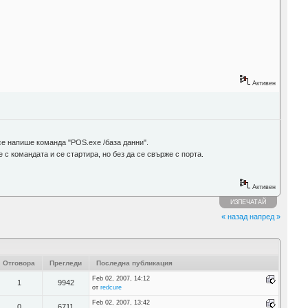
Активен
 се напише команда "POS.exe /база данни".
с командата и се стартира, но без да се свърже с порта.
Активен
ИЗПЕЧАТАЙ
« назад
напред »
Отговора
Прегледи
Последна публикация
Feb 02, 2007, 14:12
1
9942
от
redcure
Feb 02, 2007, 13:42
0
6711