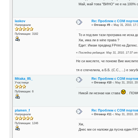
Май, май това "ВИНО" не е на 100%
laskov
Re: Проблем с COM портове
Напреднали
«
Отговор #9 -:
May 31, 2010, 17:
Публикации: 3182
То и под вин тази програма не иска д
Хм, има ли в wine права ?
Едит: Имам предвид FPrint на Датекс
«
Последна редакция: May 31, 2010, 17:37 от
Не си мислете, че понеже Вие мислите 
тя е спечелила, а Б.Б. (С.С., ...) е за
Mitaka_85_
Re: Проблем с COM портове
Участници
«
Отговор #10 -:
May 31, 2010, 20
Публикации: 6
Никой ли незнае как става
. ПОМ
plamen_f
Re: Проблем с COM портове
Напреднали
«
Отговор #11 -:
May 31, 2010, 20
Публикации: 1246
Хм,
Днес ми се наложи да пусна един FP3