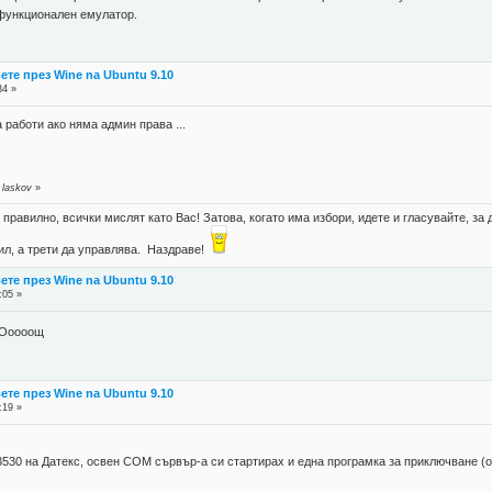
 функционален емулатор.
те през Wine na Ubuntu 9.10
34 »
а работи ако няма админ права ...
.
 laskov
»
правилно, всички мислят като Вас! Затова, когато има избори, идете и гласувайте, за д
губил, а трети да управлява. Наздраве!
те през Wine na Ubuntu 9.10
:05 »
Ооооощ
те през Wine na Ubuntu 9.10
:19 »
530 на Датекс, освен COM сървър-а си стартирах и една програмка за приключване (от