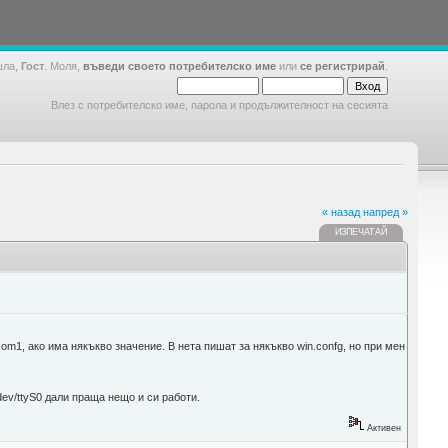
шла,
Гост
. Моля,
въведи своето потребителско име
или
се регистрирай
.
Влез с потребителско име, парола и продължителност на сесията
« назад
напред »
ИЗПЕЧАТАЙ
om1, ако има някъкво значение. В нета пишат за някъкво win.confg, но при мен
dev/ttyS0 дали праща нещо и си работи.
Активен