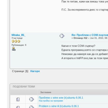
Пак те питам, кажи как викаш това у
П.С. За експеримента днес го стартир
Mitaka_85_
Re: Проблем с COM портове
Участници
«
Отговор #12 -:
Jun 01, 2010, 08:
Публикации: 6
Какъв е този COM сървър?
Едната програмка,която се стартира 
Неможах да намеря как да се добавят
А втората е InitFP.exe,пак за този пр
Страници: [
1
]
Нагоре
ПОДОБНИ ТЕМИ
Заглавие
Проблем с wine или (k)ubuntu 6.06.1
Настройка на програми
Problem s wine ili (k)ubuntu 6.06.1