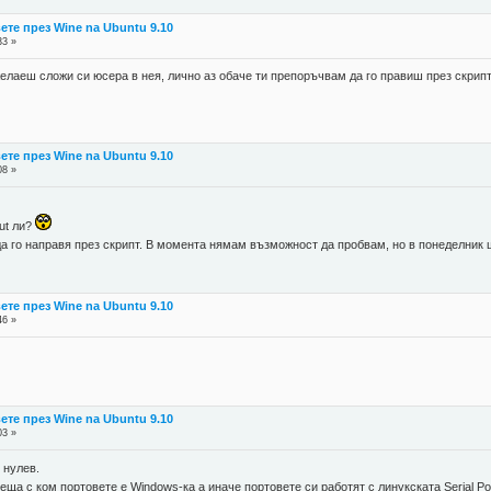
те през Wine na Ubuntu 9.10
33 »
желаеш сложи си юсера в нея, лично аз обаче ти препоръчвам да го правиш през скрипт
те през Wine na Ubuntu 9.10
08 »
out ли?
да го направя през скрипт. В момента нямам възможност да пробвам, но в понеделник
те през Wine na Ubuntu 9.10
46 »
те през Wine na Ubuntu 9.10
03 »
 нулев.
ща с ком портовете е Windows-ка а иначе портовете си работят с линукската Serial Por