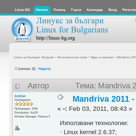
Linux-BG
Начало
Помощ
Търси
Календар
Вход
Регистр
Linux за българи: Форуми
>
Нетехнически теми
>
Идеи и мнения
>
Mandriva 2011
Страници: [
1
]
Надолу
Автор
Тема: Mandriva 2
bvbfan
Mandriva 2011 - 
Напреднали
«
-:
Feb 03, 2011, 08:43 »
Публикации: 1056
Distribution: KaOS
Window Manager: Plasma 5
Използвани технологии:
· Linux kernel 2.6.37;