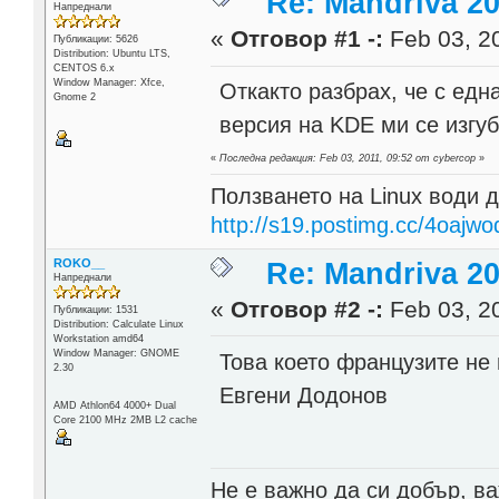
Re: Mandriva 201
Напреднали
«
Отговор #1 -:
Feb 03, 20
Публикации: 5626
Distribution: Ubuntu LTS,
CENTOS 6.x
Window Manager: Xfce,
Откакто разбрах, че с едн
Gnome 2
версия на KDE ми се изгу
«
Последна редакция: Feb 03, 2011, 09:52 от cybercop
»
Ползването на Linux води д
http://s19.postimg.cc/4oajwo
ROKO__
Re: Mandriva 201
Напреднали
«
Отговор #2 -:
Feb 03, 20
Публикации: 1531
Distribution: Calculate Linux
Workstation amd64
Window Manager: GNOME
Това което французите не
2.30
Евгени Додонов
AMD Athlon64 4000+ Dual
Core 2100 MHz 2MB L2 cache
Не е важно да си добър, ва