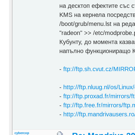
на десктоп ефектите със 
KMS на кернела посредств
/boot/grub/menu.lst на ред
"radeon" >> /etc/modprobe
Кубунту, до момента казв
напълно функциониращо 
-
ftp://ftp.sh.cvut.cz/MIRR
-
http://ftp.nluug.nl/os/Linux
-
ftp://ftp.proxad.fr/mirror
-
ftp://ftp.free.fr/mirrors/f
-
http://ftp.mandrivausers.r
cybercop