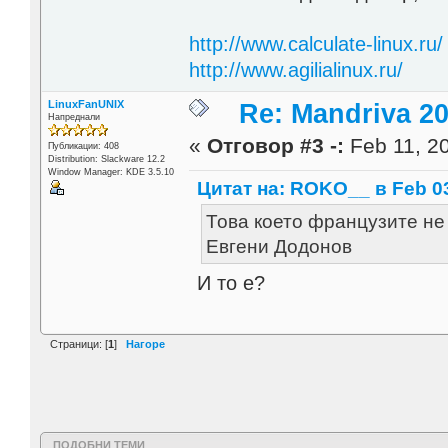
http://www.calculate-linux.ru/
http://www.agilialinux.ru/
LinuxFanUNIX
Re: Mandriva 201
Напреднали
«
Отговор #3 -:
Feb 11, 20
Публикации: 408
Distribution: Slackware 12.2
Window Manager: KDE 3.5.10
Цитат на: ROKO__ в Feb 03
Това което французите не
Евгени Додонов
И то е?
Страници: [
1
]
Нагоре
ПОДОБНИ ТЕМИ