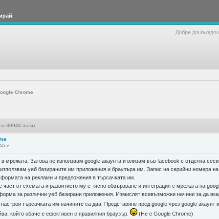
ирай
Добре дошъл/до
oogle Chrome
на 30948 пъти)
ome
:55 »
в мрежата. Затова не използвам google акаунта и влизам във facebook с отделна сесия
 използвам уеб базираните им приложения и браузъра им. Запис на серийни номера на 
д формата на реклами и предложения в търсачката им.
е част от схемата и развитието му е тясно обвързване и интеграция с мрежата на goo
тформа за различни уеб базирани приложения. Измислят всевъзможни начини за да вка
е настрои търсачката им начините са два. Представяне пред google чрез google акаунт 
йва, който обаче е ефективен с правилния браузър.
(Не е Google Chrome)