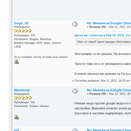
Gogo_SZ
Re: Мнения за Google Chr
Напреднали
«
Отговор #31 -:
Mar 11, 2012, 18:
Цитат на: cybercop в Feb 15, 2011, 21
Публикации: 270
Distribution: Mageia, Mandriva
Има ли някой идея заради обективни 
Window Manager: KDE, Mate, Gnome,
LXDE
Инсталират го по грешка. На всичкото
So to complete victory of trade over reason!
Просто това не е от рекламната кампа
А иначе личното ми мнение за Гугъл 
«
Последна редакция: Mar 11, 2012, 18:55 о
Warstomp
Re: Мнения за Google Chr
Напреднали
«
Отговор #32 -:
Mar 12, 2012, 08
Публикации: 344
Нямам нищо против google акаунта и
Distribution: Debian, Ubuntu
настройки. Версиите излизат всеки де
впуснаха в числова надпревара, коя
b2l
Re: Мнения за Google Chr