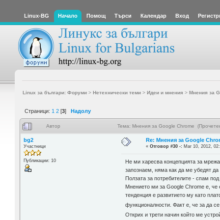
Linux-BG
Начало
Помощ
Търси
Календар
Вход
Регистр
Linux за българи: Форуми
>
Нетехнически теми
>
Идеи и мнения
>
Мнения за G
Страници:
1
2
[
3
]
Надолу
Автор
Тема: Мнения за Google Chrome (Прочете
bg2
Re: Мнения за Google Chr
Участници
«
Отговор #30 -:
Mar 10, 2012, 02
Публикации: 10
Не ми харесва концепцията за мрежа 
запознаем, няма как да ме убедят да
Ползата за потребителите - спам по
Мнението ми за Google Chrome е, че 
тенденция е развитието му като пла
функционалности. Факт е, че за да с
Открих и трети начин който ме устро