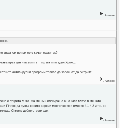
Активен
oogle.
не знам как но пак се е качил самичък?!
ява през ден и всеки път ти ръга и по един Хром...
стните антивирусни програми трябва да започнат да ги трият...
Активен
лено е открита лъжа. На мен ми блокираше още като вляза в менюто
 и Firefox да пуска своите версии много често и вместо 4.1 4.2 и т.н. се
талираш Chrome дебне отвсякъде.
Активен