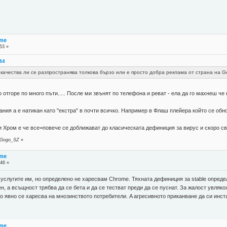
ome
53 »
:44
качества ли се разпространява толкова бързо или е просто добра реклама от страна на G
 отгоре по много пъти..... После ми звънят по телефона и реват - ела да го махнеш че 
ния а е натикан като "екстра" в почти всичко. Например в Флаш плейера който се обнов
и Хром е че все=повече се доближават до класическата дефиниция за вирус и скоро све
т Gogo_SZ
»
ome
:46 »
 услугите им, но определено не харесвам Chrome. Тяхната дефиниция за stable опреде
н, а всъщност трябва да се бета и да се тестват преди да се пуснат. За жалост увлякоха
то явно се харесва на мнозинството потребители. A aгресивното приканване да си инс
ome