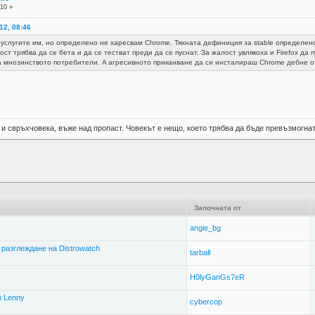
:10 »
12, 08:46
 услугите им, но определено не харесвам Chrome. Тяхната дефиниция за stable определен
ст трябва да се бета и да се тестват преди да се пуснат. За жалост увлякоха и Firefox да п
на мнозинството потребители. A aгресивното приканване да си инсталираш Chrome дебне о
 и свръхчовека, въже над пропаст. Човекът е нещо, което трябва да бъде превъзмогнат
Започната от
angie_bg
 разглеждане на Distrowatch
tarball
H0lyGanGs7eR
n Lenny
cybercop