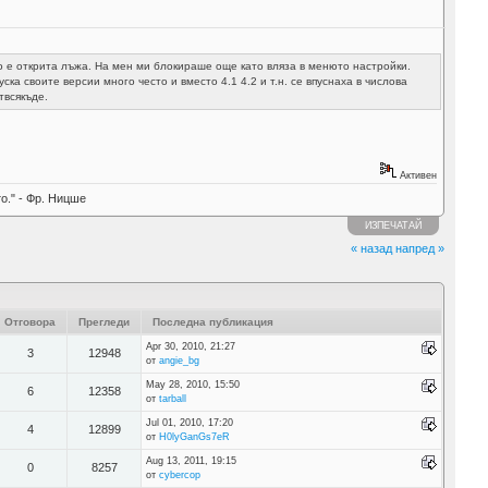
о е открита лъжа. На мен ми блокираше още като вляза в менюто настройки.
уска своите версии много често и вместо 4.1 4.2 и т.н. се впуснаха в числова
твсякъде.
Активен
о." - Фр. Ницше
ИЗПЕЧАТАЙ
« назад
напред »
Отговора
Прегледи
Последна публикация
Apr 30, 2010, 21:27
3
12948
от
angie_bg
May 28, 2010, 15:50
6
12358
от
tarball
Jul 01, 2010, 17:20
4
12899
от
H0lyGanGs7eR
Aug 13, 2011, 19:15
0
8257
от
cybercop