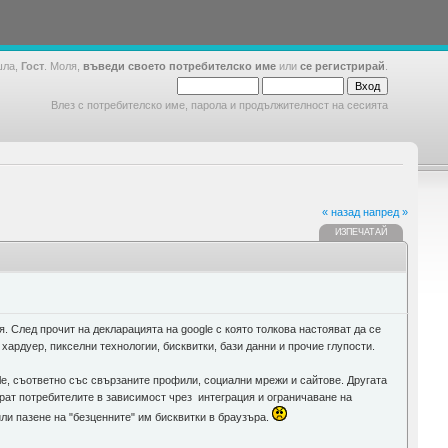
шла,
Гост
. Моля,
въведи своето потребителско име
или
се регистрирай
.
Влез с потребителско име, парола и продължителност на сесията
« назад
напред »
ИЗПЕЧАТАЙ
. След прочит на декларацията на google с която толкова настояват да се
хардуер, пикселни технологии, бисквитки, бази данни и прочие глупости.
gle, съответно със свързаните профили, социални мрежи и сайтове. Другата
рат потребителите в зависимост чрез интеграция и ограничаване на
или пазене на "безценните" им бисквитки в браузъра.