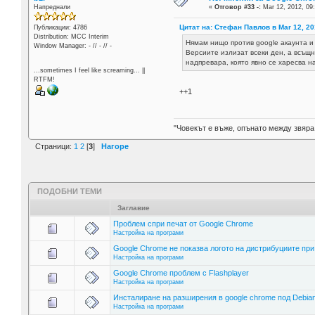
Напреднали
«
Отговор #33 -:
Mar 12, 2012, 09
Цитат на: Стефан Павлов в Mar 12, 20
Публикации: 4786
Distribution: MCC Interim
Нямам нищо против google акаунта и
Window Manager: - // - // -
Версиите излизат всеки ден, а всъщно
надпревара, която явно се харесва 
...sometimes I feel like screaming... ||
RTFM!
++1
"Човекът е въже, опънато между звяра
Страници:
1
2
[
3
]
Нагоре
ПОДОБНИ ТЕМИ
Заглавие
Проблем спри печат от Google Chrome
Настройка на програми
Google Chrome не показва логото на дистрибуциите при
Настройка на програми
Google Chrome проблем с Flashplayer
Настройка на програми
Инсталиране на разширения в google chrome под Debia
Настройка на програми