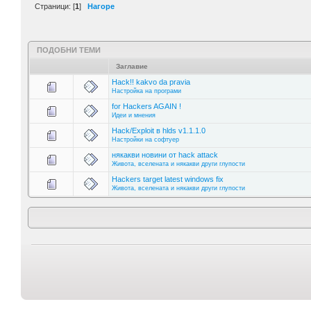
Страници: [
1
]
Нагоре
ПОДОБНИ ТЕМИ
Заглавие
Hack!! kakvo da pravia
Настройка на програми
for Hackers AGAIN !
Идеи и мнения
Hack/Exploit в hlds v1.1.1.0
Настройки на софтуер
някакви новини от hack attack
Живота, вселената и някакви други глупости
Hackers target latest windows fix
Живота, вселената и някакви други глупости