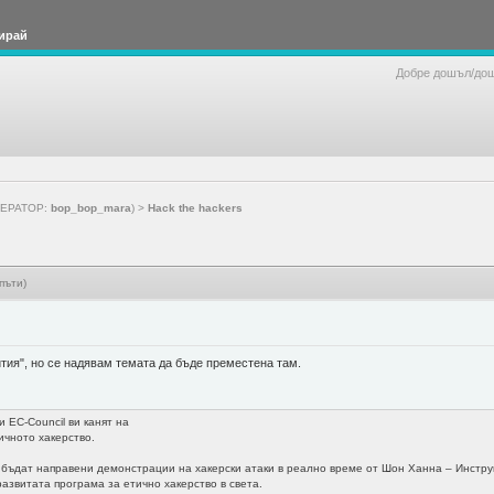
ирай
Добре дошъл/до
ЕРАТОР:
bop_bop_mara
) >
Hack the hackers
пъти)
тия", но се надявам темата да бъде преместена там.
и EC-Council ви канят на
ичното хакерство.
 бъдат направени демонстрации на хакерски атаки в реално време от Шон Ханна – Инструкто
й-развитата програма за етично хакерство в света.