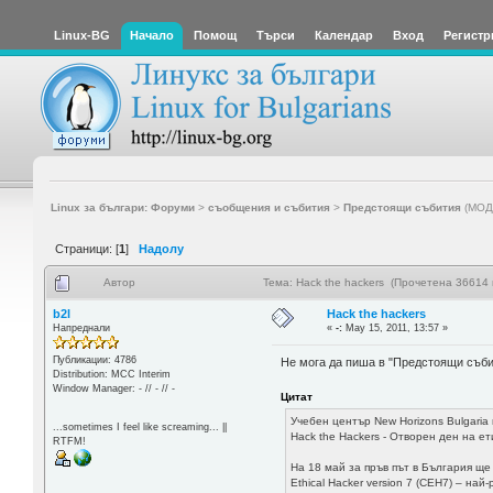
Linux-BG
Начало
Помощ
Търси
Календар
Вход
Регистр
Linux за българи: Форуми
>
съобщения и събития
>
Предстоящи събития
(МОД
Страници: [
1
]
Надолу
Автор
Тема: Hack the hackers (Прочетена 36614 
b2l
Hack the hackers
Напреднали
«
-:
May 15, 2011, 13:57 »
Публикации: 4786
Не мога да пиша в "Предстоящи съби
Distribution: MCC Interim
Window Manager: - // - // -
Цитат
Учебен център New Horizons Bulgaria 
...sometimes I feel like screaming... ||
Hack the Hackers - Отворен ден на ет
RTFM!
На 18 май за пръв път в България ще
Ethical Hacker version 7 (CEH7) – на