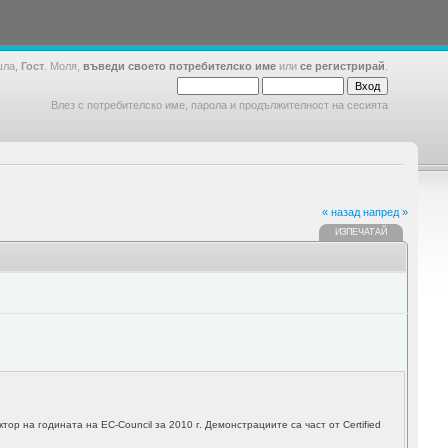
шла,
Гост
. Моля,
въведи своето потребителско име
или
се регистрирай
.
Влез с потребителско име, парола и продължителност на сесията
« назад
напред »
ИЗПЕЧАТАЙ
р на годината на EC-Council за 2010 г. Демонстрациите са част от Certified