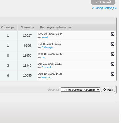
ИЗПЕЧАТАЙ
« назад
напред »
Отговора
Прегледи
Последна публикация
Nov 19, 2002, 15:34
1
13627
от
savel
Jul 28, 2004, 01:26
1
8786
от
Debugger
Mar 18, 2005, 21:45
0
11856
от
thc
Apr 21, 2006, 21:12
3
11946
от
DoctorA
Aug 19, 2006, 14:28
6
10355
от
eniaccc
Отиди на: