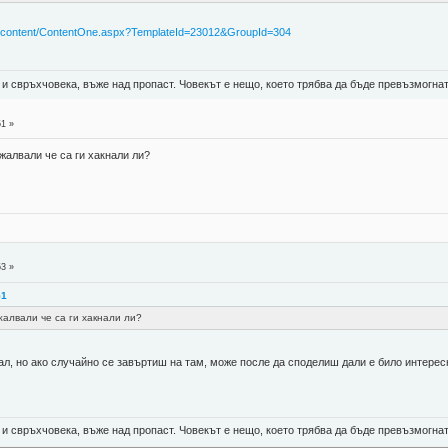
/content/ContentOne.aspx?TemplateId=23012&GroupId=304
 и свръхчовека, въже над пропаст. Човекът е нещо, което трябва да бъде превъзмогнат
51 »
 жалвали че са ги хакнали ли?
53 »
51
жалвали че са ги хакнали ли?
ал, но ако случайно се завъртиш на там, може после да споделиш дали е било интере
 и свръхчовека, въже над пропаст. Човекът е нещо, което трябва да бъде превъзмогнат