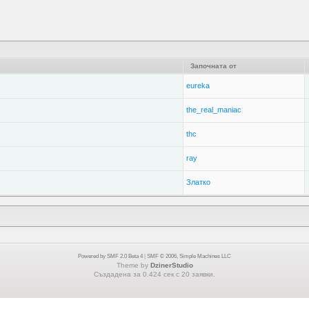
Започната от
eureka
the_real_maniac
thc
ray
Златко
Powered by SMF 2.0 Beta 4
|
SMF © 2006, Simple Machines LLC
Theme by
DzinerStudio
Създадена за 0.424 сек с 20 заявки.