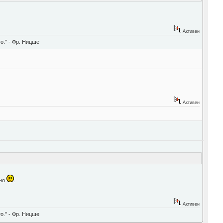
Активен
о." - Фр. Ницше
Активен
сно
.
Активен
о." - Фр. Ницше