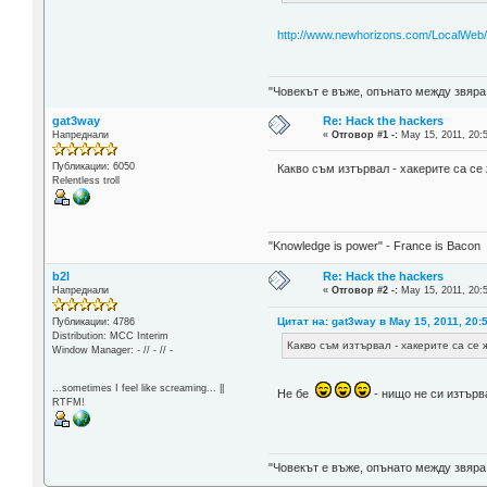
http://www.newhorizons.com/LocalWeb
"Човекът е въже, опънато между звяра
gat3way
Re: Hack the hackers
Напреднали
«
Отговор #1 -:
May 15, 2011, 20:
Публикации: 6050
Какво съм изтървал - хакерите са се
Relentless troll
"Knowledge is power" - France is Bacon
b2l
Re: Hack the hackers
Напреднали
«
Отговор #2 -:
May 15, 2011, 20:
Цитат на: gat3way в May 15, 2011, 20:
Публикации: 4786
Distribution: MCC Interim
Какво съм изтървал - хакерите са се 
Window Manager: - // - // -
...sometimes I feel like screaming... ||
Не бе
- нищо не си изтърв
RTFM!
"Човекът е въже, опънато между звяра