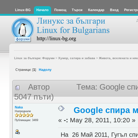
Linux-BG
Начало
Помощ
Търси
Календар
Вход
Регистр
Linux за българи: Форуми
>
Хумор, сатира и забава
>
Живота, вселената и няк
Страници: [
1
]
Надолу
Автор
Тема: Google сп
5047 пъти)
Naka
Google спира 
Напреднали
«
-:
May 28, 2011, 10:20 »
Публикации: 3469
На 26 Май 2011, Гугъл спи