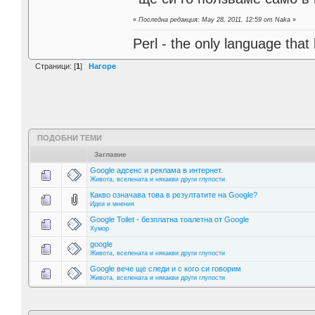
«
Последна редакция: May 28, 2011, 12:59 от Naka
»
Perl - the only language that
Страници: [
1
]
Нагоре
ПОДОБНИ ТЕМИ
Заглавие
Google адсенс и реклама в интернет.
Живота, вселената и някакви други глупости
Какво означава това в резултатите на Google?
Идеи и мнения
Google Toilet - безплатна тоалетна от Google
Хумор
google
Живота, вселената и някакви други глупости
Google вече ще следи и с кого си говорим
Живота, вселената и някакви други глупости