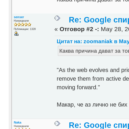
senser
Re: Google спи
Напреднали
«
Отговор #2 -:
May 28, 2
Публикации: 1328
Цитат на: zoomaniak в May 
Каква причина дават за то
"As the web evolves and pri
remove them from active de
moving forward."
Макар, че аз лично не бих 
Naka
Re: Google спи
Напреднали