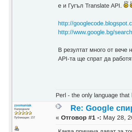
е и Гугъл Translate API.
http://googlecode.blogspot.
http://www.google.bg/searc
В резултат много от вече 
API-та ще спрат да работя
Perl - the only language that
zoomaniak
Re: Google спи
Напреднали
«
Отговор #1 -:
May 28, 20
Публикации: 157
Каква причина дават за то