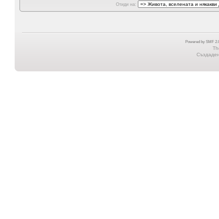
Отиди на:
Powered by SMF 2.0
Th
Създадена