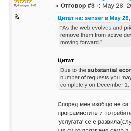
«
Отговор #3 -:
May 28, 2
Публикации: 3469
Цитат на: senser в May 28,
"As the web evolves and pri
remove them from active de
moving forward."
Цитат
Due to the
substantial ec
number of requests you may m
completely on December 1,
Според мен изобщо не са 
програмистите и потребите
'услугата' се е развила(слу
ще си го ползваме само в