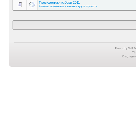
Президентски избори 2011
Живота, вселената и някакви други глупости
Powered by SMF 2.0
Th
Създадена