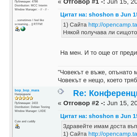
«
Отговор #1 -:
Jun 15, 20
Публикации: 4786
Distribution: MCC Interim
Window Manager: - // - // -
Цитат на: shoshon в Jun 15
...sometimes I feel like
1) Сайта
http://opencamp.t
screaming... || RTFM!
Някой получава ли сищото
На мен. И то още от преди
"Човекът е въже, опънато 
Човекът е нещо, което тря
bop_bop_mara
Re: Конференци
Напреднали
«
Отговор #2 -:
Jun 15, 20
Публикации: 2433
Distribution: Debian Testing
Window Manager: LXDE
Цитат на: shoshon в Jun 15
Cute and cuddly
Здравейте имам доста въп
1) Сайта
http://opencamp.t