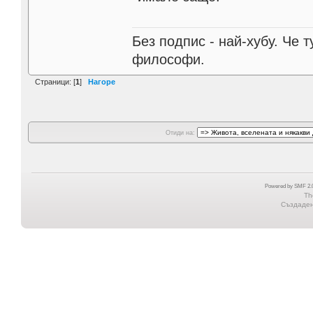
Без подпис - най-хубу. Че 
философи.
Страници: [
1
]
Нагоре
Отиди на:
Powered by SMF 2.0
Th
Създадена