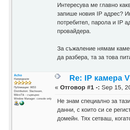
Интересува ме главно как
запише новия IP адрес? И
потребител, парола и IP а
провайдера.
За съжаление нямам каме
да разбера, та за това пи
Acho
Re: IP камера 
Напреднали
«
Отговор #1 -:
Sep 15, 20
Публикации: 9653
Distribution: Slackware,
MikroTik - сървърно
Window Manager: console only
Не знам специално за тази
данни, с които си се регис
домейн. Тях сетваш, когат