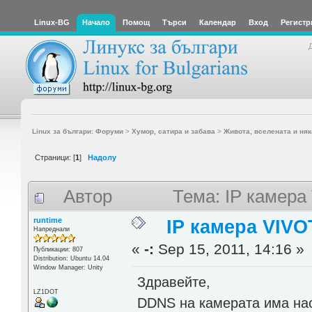
Linux-BG
Начало
Помощ
Търси
Календар
Вход
Регистр
Linux за българи: Форуми
>
Хумор, сатира и забава
>
Живота, вселената и няк
Страници: [
1
]
Надолу
Автор
Тема: IP камера
runtime
IP камера VIV
Напреднали
«
-:
Sep 15, 2011, 14:16 »
Публикации: 807
Distribution: Ubuntu 14.04
Window Manager: Unity
Здравейте,
LZ1DOT
DDNS на камерата има нас