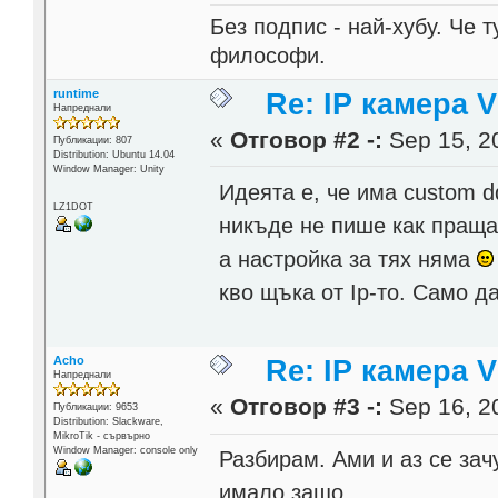
Без подпис - най-хубу. Че 
философи.
runtime
Re: IP камера 
Напреднали
«
Отговор #2 -:
Sep 15, 20
Публикации: 807
Distribution: Ubuntu 14.04
Window Manager: Unity
Идеята е, че има custom 
LZ1DOT
никъде не пише как праща
а настройка за тях няма
кво щъка от Ip-то. Само д
Acho
Re: IP камера 
Напреднали
«
Отговор #3 -:
Sep 16, 20
Публикации: 9653
Distribution: Slackware,
MikroTik - сървърно
Window Manager: console only
Разбирам. Ами и аз се зач
имало защо.