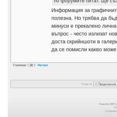
по форумите питат. Ще съ
Информация за графичните
полезна. Но трябва да бъ
минуси е прекалено лична 
въпрос - често излизат нов
доста скрийншоти в галери
да се помисли какво може
Страници:
1
[
2
]
3
Нагоре
Отиди на:
Powered by SMF 2.0
Th
Създадена