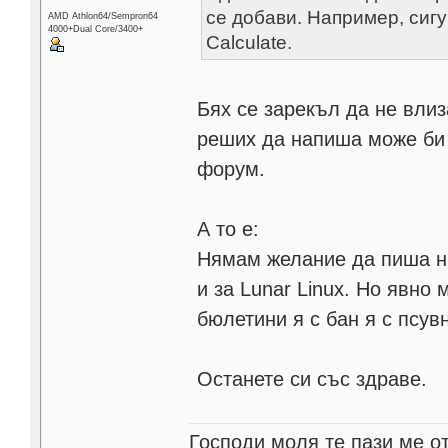
се добави. Например, сиг
AMD Athlon64/Sempron64
4000+Dual Core/3400+
Calculate.
Бях се зарекъл да не влиза
реших да напиша може би 
форум.
А то е:
Нямам желание да пиша ни
и за Lunar Linux. Но явно
бюлетини я с бан я с псув
Останете си със здраве.
Господи моля те пази ме от