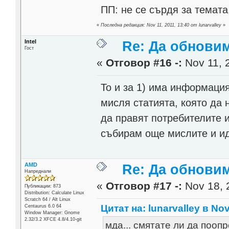
ПП: не се сърдя за темата
«
Последна редакция: Nov 11, 2011, 13:40 от lunarvalley
»
Intel
Re: Да обнови
Гост
«
Отговор #16 -:
Nov 11, 2
То и за 1) има информация 
мисля статията, която да 
да правят потребителите и
събирам още мислите и иде
AMD
Re: Да обнови
Напреднали
«
Отговор #17 -:
Nov 18, 
Публикации: 873
Distribution: Calculate Linux
Scratch 64 / Alt Linux
Цитат на: lunarvalley в Nov
Centaurus 6.0 64
Window Manager: Gnome
2.32/3.2 XFCE 4.8/4.10-git
мда... смятате ли да пооп