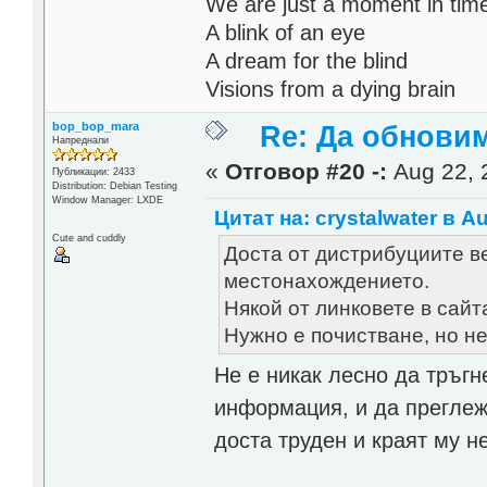
We are just a moment in tim
A blink of an eye
A dream for the blind
Visions from a dying brain
bop_bop_mara
Re: Да обнови
Напреднали
«
Отговор #20 -:
Aug 22, 
Публикации: 2433
Distribution: Debian Testing
Window Manager: LXDE
Цитат на: crystalwater в Au
Cute and cuddly
Доста от дистрибуциите в
местонахождението.
Някой от линковете в сайт
Нужно е почистване, но не
Не е никак лесно да тръг
информация, и да преглеж
доста труден и краят му н