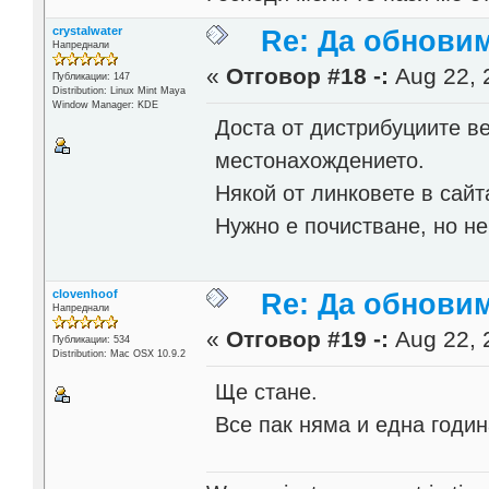
crystalwater
Re: Да обнови
Напреднали
«
Отговор #18 -:
Aug 22, 
Публикации: 147
Distribution: Linux Mint Maya
Window Manager: KDE
Доста от дистрибуциите в
местонахождението.
Някой от линковете в сайт
Нужно е почистване, но не
clovenhoof
Re: Да обнови
Напреднали
«
Отговор #19 -:
Aug 22, 
Публикации: 534
Distribution: Mac OSX 10.9.2
Ще стане.
Все пак няма и една годин