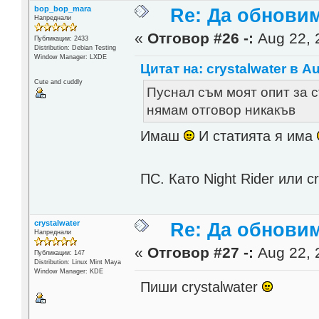
bop_bop_mara
Re: Да обнови
Напреднали
«
Отговор #26 -:
Aug 22, 
Публикации: 2433
Distribution: Debian Testing
Window Manager: LXDE
Цитат на: crystalwater в Au
Cute and cuddly
Пуснал съм моят опит за с
нямам отговор никакъв
Имаш
И статията я има
ПС. Като Night Rider или 
crystalwater
Re: Да обнови
Напреднали
«
Отговор #27 -:
Aug 22, 
Публикации: 147
Distribution: Linux Mint Maya
Window Manager: KDE
Пиши crystalwater