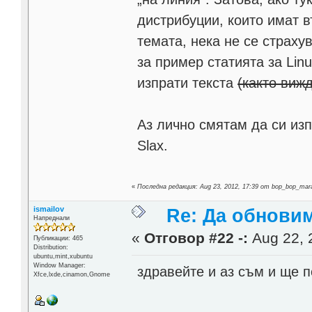
дистрибуции, които имат 
темата, нека не се страх
за пример статията за Linu
изпрати текста
(както виж
Аз лично смятам да си из
Slax.
«
Последна редакция: Aug 23, 2012, 17:39 от bop_bop_mar
ismailov
Re: Да обнови
Напреднали
«
Отговор #22 -:
Aug 22, 
Публикации: 465
Distribution:
ubuntu,mint,xubuntu
Window Manager:
здравейте и аз съм и ще 
Xfce,lxde,cinamon,Gnome