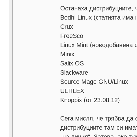
Останаха дистрибуциите, ч
Bodhi Linux (статията има
Crux
FreeSco
Linux Mint (новодобавена 
Minix
Salix OS
Slackware
Source Mage GNU/Linux
ULTILEX
Knoppix (от 23.08.12)
Сега мисля, че трябва да 
дистрибуциите там си имат
„на линия“. Затова, ако т