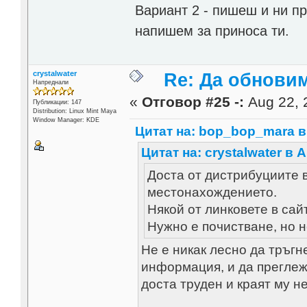
Вариант 2 - пишеш и ни п
напишем за приноса ти.
crystalwater
Re: Да обнови
Напреднали
«
Отговор #25 -:
Aug 22, 
Публикации: 147
Distribution: Linux Mint Maya
Window Manager: KDE
Цитат на: bop_bop_mara в 
Цитат на: crystalwater в A
Доста от дистрибуциите 
местонахождението.
Някой от линковете в сай
Нужно е почистване, но н
Не е никак лесно да тръгн
информация, и да преглеж
доста труден и краят му н