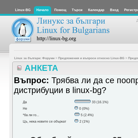
Linux-BG
Начало
Помощ
Търси
Календар
Вход
Регистр
Linux за българи: Форуми
>
Предложения и въпроси относно Linux-BG
>
Предл
АНКЕТА
Въпрос:
Трябва ли да се пооп
дистрибуции в linux-bg?
Да
33 (16.1%)
Не
0 (0%)
*ба ли го...
5 (2.4%)
Цъ, нека новите се объркат
2 (1%)