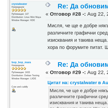
crystalwater
Re: Да обнови
Напреднали
«
Отговор #28 -:
Aug 22, 
Публикации: 147
Distribution: Linux Mint Maya
Window Manager: KDE
Мисля, че ще е добре няк
различните графични сред
изисквания и такива неща.
хора по форумите питат. 
bop_bop_mara
Re: Да обнови
Напреднали
«
Отговор #29 -:
Aug 22, 
Публикации: 2433
Distribution: Debian Testing
Window Manager: LXDE
Цитат на: crystalwater в Au
Cute and cuddly
Мисля, че ще е добре няк
различните графични сред
изисквания и такива неща.