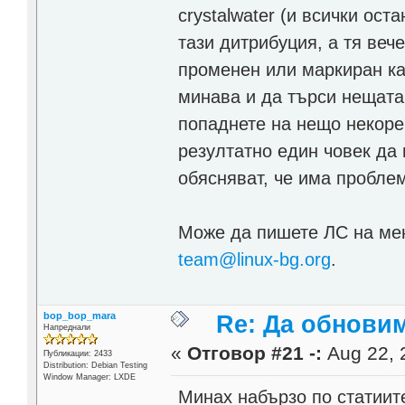
crystalwater (и всички ост
тази дитрибуция, а тя веч
променен или маркиран ка
минава и да търси нещата 
попаднете на нещо некорек
резултатно един човек да 
обясняват, че има пробле
Може да пишете ЛС на мен
team@linux-bg.org
.
bop_bop_mara
Re: Да обнови
Напреднали
«
Отговор #21 -:
Aug 22, 
Публикации: 2433
Distribution: Debian Testing
Window Manager: LXDE
Минах набързо по статиит