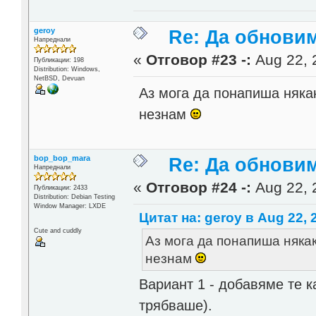
geroy
Re: Да обнови
Напреднали
«
Отговор #23 -:
Aug 22, 
Публикации: 198
Distribution: Windows,
NetBSD, Devuan
Аз мога да понапиша няка
незнам
bop_bop_mara
Re: Да обнови
Напреднали
«
Отговор #24 -:
Aug 22, 
Публикации: 2433
Distribution: Debian Testing
Window Manager: LXDE
Цитат на: geroy в Aug 22, 
Cute and cuddly
Аз мога да понапиша няка
незнам
Вариант 1 - добавяме те к
трябваше).