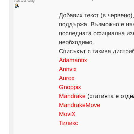
Cute and cuddly
Добавих текст (в червено)
поддържа. Възможно е няк
последната официална изля
необходимо.
Списъкът с такива дистри
Adamantix
Annvix
Aurox
Gnoppix
Mandrake
(статията е отде
MandrakeMove
MoviX
Тиликс