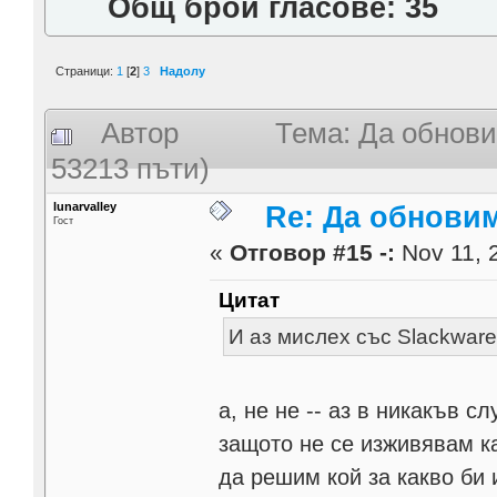
Общ брой гласове: 35
Страници:
1
[
2
]
3
Надолу
Автор
Тема: Да обнов
53213 пъти)
lunarvalley
Re: Да обнови
Гост
«
Отговор #15 -:
Nov 11, 2
Цитат
И аз мислех със Slackware
а, не не -- аз в никакъв 
защото не се изживявам к
да решим кой за какво би