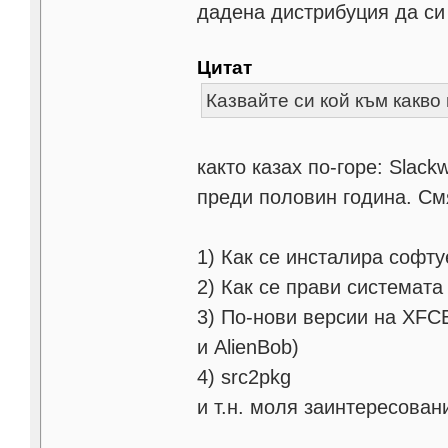
дадена дистрибуция да си 
Цитат
Казвайте си кой към какво
както казах по-горе: Slack
преди половин година. Смя
1) Как се инсталира софту
2) Как се прави системата m
3) По-нови версии на XFCE
и AlienBob)
4) src2pkg
и т.н. моля заинтересова