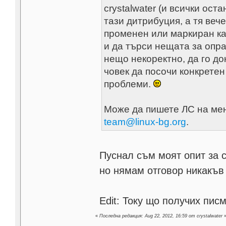
crystalwater (и всички ост
тази дитрибуция, а тя веч
променен или маркиран ка
и да търси нещата за опра
нещо некоректно, да го до
човек да посочи конкретен
проблеми.
Може да пишете ЛС на мен
team@linux-bg.org
.
Пуснал съм моят опит за 
но нямам отговор никакъв
Edit: Току що получих писм
«
Последна редакция: Aug 22, 2012, 16:59 от crystalwater