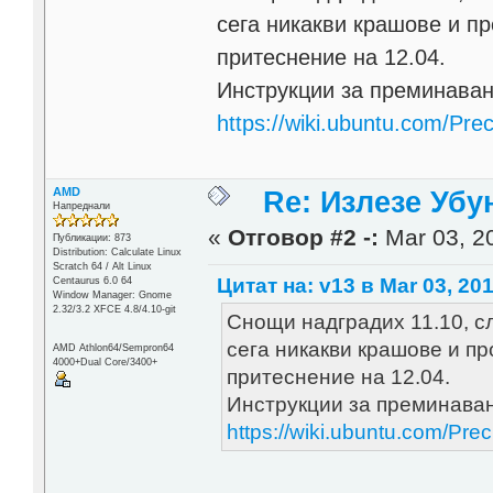
сега никакви крашове и п
притеснение на 12.04.
Инструкции за преминаване
https://wiki.ubuntu.com/Pre
AMD
Re: Излезе Убун
Напреднали
«
Отговор #2 -:
Mar 03, 20
Публикации: 873
Distribution: Calculate Linux
Scratch 64 / Alt Linux
Цитат на: v13 в Mar 03, 201
Centaurus 6.0 64
Window Manager: Gnome
2.32/3.2 XFCE 4.8/4.10-git
Снощи надградих 11.10, сл
сега никакви крашове и п
AMD Athlon64/Sempron64
4000+Dual Core/3400+
притеснение на 12.04.
Инструкции за преминаване
https://wiki.ubuntu.com/Pr