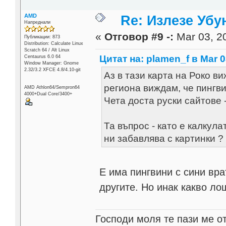
AMD
Re: Излезе Убун
Напреднали
«
Отговор #9 -:
Mar 03, 20
Публикации: 873
Distribution: Calculate Linux
Scratch 64 / Alt Linux
Цитат на: plamen_f в Mar 0
Centaurus 6.0 64
Window Manager: Gnome
2.32/3.2 XFCE 4.8/4.10-git
Аз в тази карта на Роко в
региона виждам, че пингви
AMD Athlon64/Sempron64
4000+Dual Core/3400+
Чета доста руски сайтове 
Та въпрос - като е калкул
ни забавлява с картинки ?
Е има пингвини с сини вра
другите. Но инак какво лош
Господи моля те пази ме от