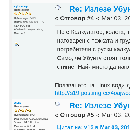
cybercop
Re: Излезе Убун
Напреднали
«
Отговор #4 -:
Mar 03, 20
Публикации: 5626
Distribution: Ubuntu LTS,
CENTOS 6.x
Window Manager: Xfce,
Не е Калкулатор, колега, 
Gnome 2
натоварен с тежката и тр
потребители с руски калку
Само, че Убунту стоят тол
стигне. Най- много да нап
Ползването на Linux води д
http://s19.postimg.cc/4oajwo
AMD
Re: Излезе Убун
Напреднали
«
Отговор #5 -:
Mar 03, 20
Публикации: 873
Distribution: Calculate Linux
Scratch 64 / Alt Linux
Цитат на: v13 в Mar 03, 201
Centaurus 6.0 64
Window Manager: Gnome