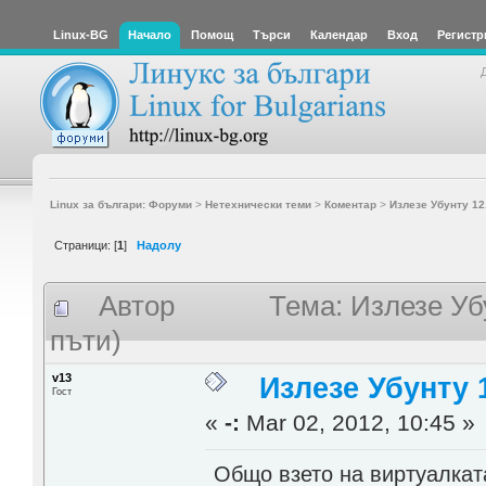
Linux-BG
Начало
Помощ
Търси
Календар
Вход
Регистр
Linux за българи: Форуми
>
Нетехнически теми
>
Коментар
>
Излезе Убунту 12
Страници: [
1
]
Надолу
Автор
Тема: Излезе Уб
пъти)
v13
Излезе Убунту 1
Гост
«
-:
Mar 02, 2012, 10:45 »
Общо взето на виртуалкат