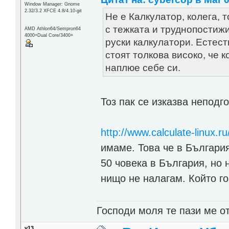
Window Manager: Gnome
2.32/3.2 XFCE 4.8/4.10-git
Не е Калкулатор, колега, 
с тежката и труднопостиж
AMD Athlon64/Sempron64
4000+Dual Core/3400+
руски калкулатори. Естест
стоят толкова високо, че к
наплюе себе си.
Тоз пак се изказва неподго
http://www.calculate-linux.r
имаме. Това че в България
50 човека в България, но 
нищо не налагам. Който го
Господи моля те пази ме от
v13