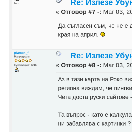
Re: Излезе Убун
Гост
«
Отговор #7 -:
Mar 03, 20
Да съгласен съм, че не е
края на април.
plamen_f
Re: Излезе Убун
Напреднали
«
Отговор #8 -:
Mar 03, 20
Публикации: 1246
Аз в тази карта на Роко в
региона виждам, че пингви
Чета доста руски сайтове -
Та въпрос - като е калкул
ни забавлява с картинки ?