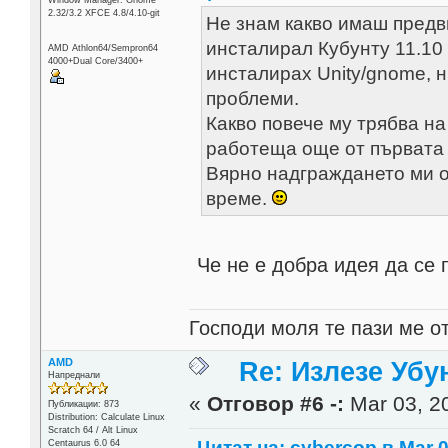
2.32/3.2 XFCE 4.8/4.10-git
Не знам какво имаш предв
инсталирал Кубунту 11.10
AMD Athlon64/Sempron64
4000+Dual Core/3400+
инсталирах Unity/gnome, н
проблеми.
Какво повече му трябва на
работеща още от първата 
Вярно надграждането ми о
време.
Че не е добра идея да се 
Господи моля те пази ме от
AMD
Re: Излезе Убун
Напреднали
«
Отговор #6 -:
Mar 03, 20
Публикации: 873
Distribution: Calculate Linux
Scratch 64 / Alt Linux
Цитат на: cybercop в Mar 0
Centaurus 6.0 64