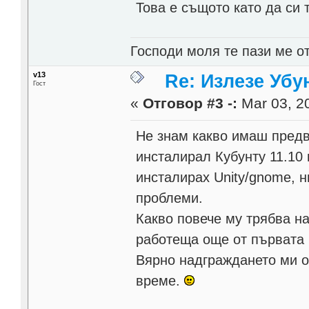
Това е същото като да си 
Господи моля те пази ме от
v13
Re: Излезе Убун
Гост
«
Отговор #3 -:
Mar 03, 20
Не знам какво имаш предв
инсталирал Кубунту 11.10
инсталирах Unity/gnome, н
проблеми.
Какво повече му трябва на
работеща още от първата 
Вярно надграждането ми о
време.