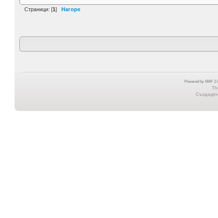
Страници: [
1
]
Нагоре
Powered by SMF 2.0
Th
Създадена