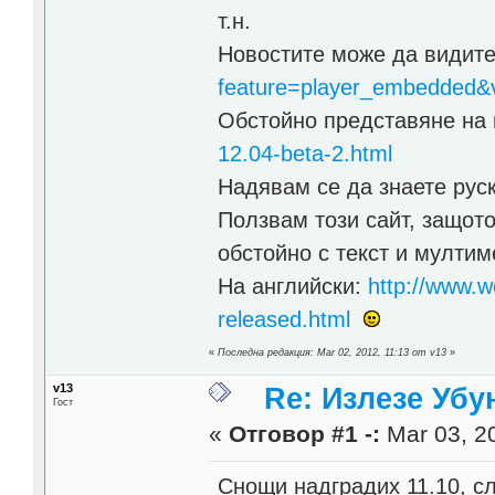
т.н.
Новостите може да видите
feature=player_embedde
Обстойно представяне на 
12.04-beta-2.html
Надявам се да знаете рус
Ползвам този сайт, защот
обстойно с текст и мултим
На английски:
http://www.w
released.html
«
Последна редакция: Mar 02, 2012, 11:13 от v13
»
v13
Re: Излезе Убун
Гост
«
Отговор #1 -:
Mar 03, 20
Снощи надградих 11.10, сл