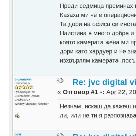
Преди седмица преминах
Казаха ми че е операционн
Та дори на офиса си инст
Наистина е много добре и
която камерата жена ми п
дори като хардуер и не зн
изхвърлям камерата .посъ
big-marvel
Re: jvc digital
Напреднали
«
Отговор #1 -:
Apr 22, 20
Публикации: 70
Distribution: Debian
GNU/LINUX
Window Manager: Gnome+
Незнам, искаш да кажеш н
ли, или не ти я разпознав
cesi