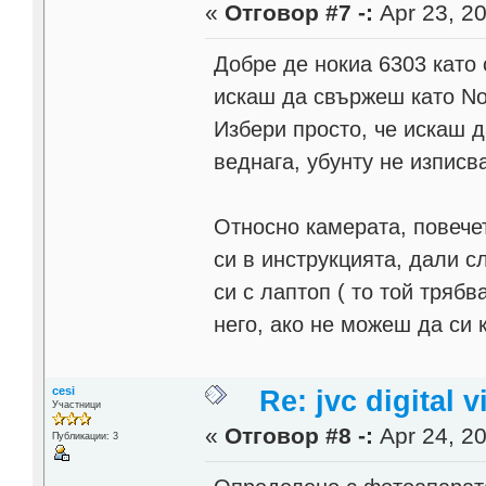
«
Отговор #7 -:
Apr 23, 20
Добре де нокиа 6303 като
искаш да свържеш като Noki
Избери просто, че искаш д
веднага, убунту не изписв
Oтносно камерата, повече
си в инструкцията, дали с
си с лаптоп ( то той тряб
него, ако не можеш да си 
cesi
Re: jvc digital
Участници
«
Отговор #8 -:
Apr 24, 20
Публикации: 3