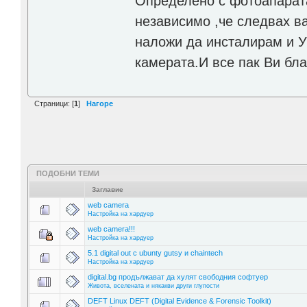
Определено с фотоапарата
независимо ,че следвах ва
наложи да инсталирам и У
камерата.И все пак Ви бла
Страници: [
1
]
Нагоре
ПОДОБНИ ТЕМИ
Заглавие
web camera
Настройка на хардуер
web camera!!!
Настройка на хардуер
5.1 digital out с ubunty gutsy и chaintech
Настройка на хардуер
digital.bg продължават да хулят свободния софтуер
Живота, вселената и някакви други глупости
DEFT Linux DEFT (Digital Evidence & Forensic Toolkit)