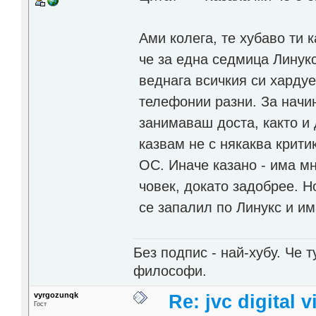
Ами колега, те хубаво ти 
че за една седмица Линук
веднага всичкия си хардуе
телефонии разни. За начи
занимаваш доста, както и 
казвам не с някаква критик
ОС. Иначе казано - има м
човек, докато задобрее. Н
се запалил по Линукс и и
Без подпис - най-хубу. Че 
философи.
vyrgozunqk
Re: jvc digital
Гост