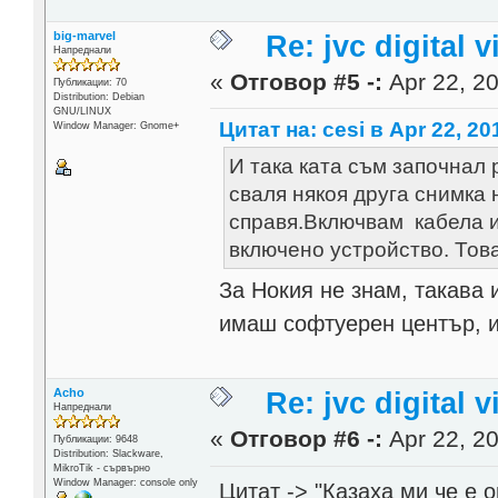
big-marvel
Re: jvc digital
Напреднали
«
Отговор #5 -:
Apr 22, 20
Публикации: 70
Distribution: Debian
GNU/LINUX
Цитат на: cesi в Apr 22, 20
Window Manager: Gnome+
И така ката съм започнал
сваля някоя друга снимка 
справя.Включвам кабела и
включено устройство. Тов
За Нокия не знам, такава
имаш софтуерен център, и
Acho
Re: jvc digital
Напреднали
«
Отговор #6 -:
Apr 22, 20
Публикации: 9648
Distribution: Slackware,
MikroTik - сървърно
Window Manager: console only
Цитат -> "Казаха ми че е 