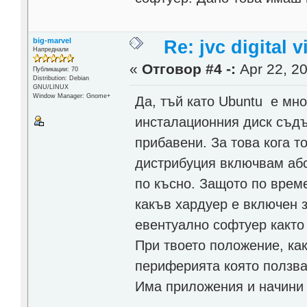
big-marvel
Re: jvc digital
Напреднали
«
Отговор #4 -:
Apr 22, 20
Публикации: 70
Distribution: Debian
GNU/LINUX
Window Manager: Gnome+
Да, тъй като Ubuntu е мно
инсталационния диск съдъ
прибавени. За това кога т
дистрибуция включвам абс
по късно. Защото по врем
какъв хардуер е включен з
евентуално софтуер както
При твоето положение, как
периферията която ползва
Има приложения и начини 