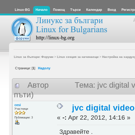
Linux-BG
Начало
Помощ
Търси
Календар
Вход
Регистр
Linux за българи: Форуми
>
Linux секция за начинаещи
>
Настройка на хардуе
Страници: [
1
]
Надолу
Автор
Тема: jvc digita
пъти)
cesi
jvc digital vid
Участници
«
-:
Apr 22, 2012, 14:16 »
Публикации: 3
Здравейте .