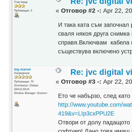
Re: jvc digital
Участници
«
Отговор #2 -:
Apr 22, 20
Публикации: 3
И така ката съм започнал
сваля някоя друга снимка 
справя.Включвам кабела и
съществува включено устр
big-marvel
Re: jvc digital
Напреднали
«
Отговор #3 -:
Apr 22, 20
Публикации: 70
Distribution: Debian
GNU/LINUX
Window Manager: Gnome+
Ето че набързо, след като
http://www.youtube.com/wa
419&v=LIp3cxPPU2E
Отвори от долу падащото 
софтуер! Дано това имаш 