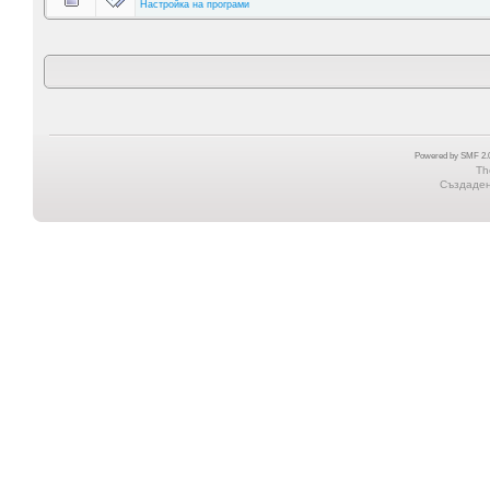
Настройка на програми
Powered by SMF 2.0
Th
Създадена