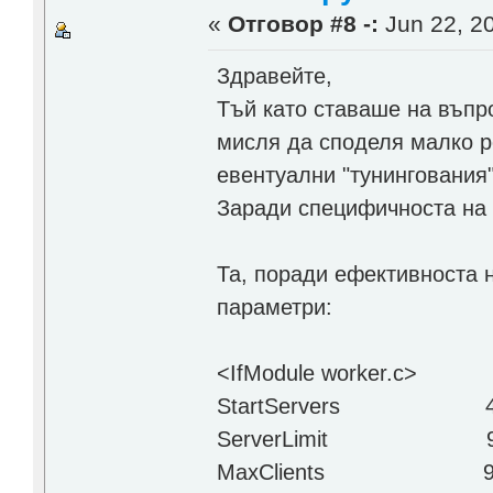
«
Отговор #8 -:
Jun 22, 20
Здравейте,
Тъй като ставаше на въпр
мисля да споделя малко ре
евентуални "тунингования
Заради специфичноста на 
Та, поради ефективноста 
параметри:
<IfModule worker.c>
StartServers 4
ServerLimit 9
MaxClients 9