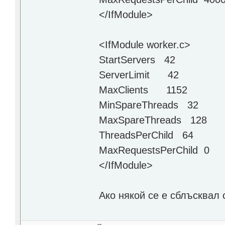
</IfModule>
<IfModule worker.c>
StartServers 42
ServerLimit 42
MaxClients 1152
MinSpareThreads 32
MaxSpareThreads 128
ThreadsPerChild 64
MaxRequestsPerChild 0
</IfModule>
Ако някой се е сблъсквал 