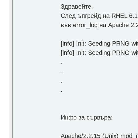
Здравейте,
След ъпгрейд на RHEL 6.1
във error_log на Apache 2
[info] Init: Seeding PRNG wi
[info] Init: Seeding PRNG wi
.
.
.
.
Инфо за сървъра:
Apache/2.2.15 (Unix) mod_n