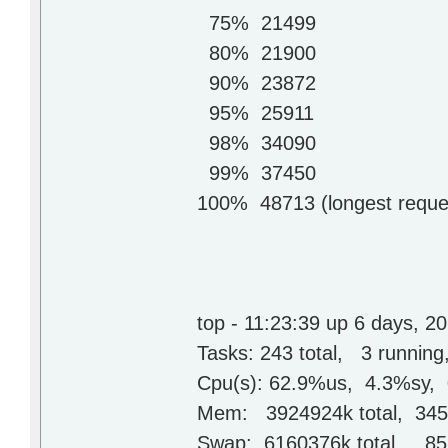
75% 21499
80% 21900
90% 23872
95% 25911
98% 34090
99% 37450
100% 48713 (longest reque
top - 11:23:39 up 6 days, 2
Tasks: 243 total, 3 runnin
Cpu(s): 62.9%us, 4.3%sy, 
Mem: 3924924k total, 345
Swap: 6160376k total, 85