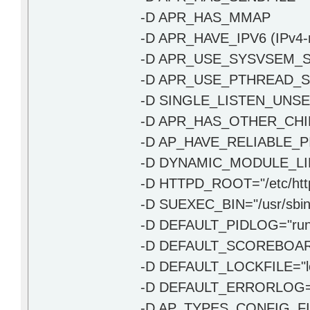
-D APR_HAS_MMAP
-D APR_HAVE_IPV6 (IPv4-m
-D APR_USE_SYSVSEM_S
-D APR_USE_PTHREAD_S
-D SINGLE_LISTEN_UNSE
-D APR_HAS_OTHER_CHI
-D AP_HAVE_RELIABLE_
-D DYNAMIC_MODULE_LI
-D HTTPD_ROOT="/etc/htt
-D SUEXEC_BIN="/usr/sbin
-D DEFAULT_PIDLOG="run/h
-D DEFAULT_SCOREBOARD=
-D DEFAULT_LOCKFILE="log
-D DEFAULT_ERRORLOG="lo
-D AP_TYPES_CONFIG_FIL