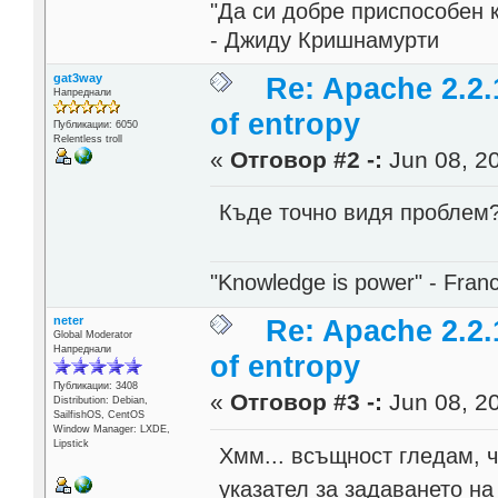
"Да си добре приспособен 
- Джиду Кришнамурти
gat3way
Re: Apache 2.2.
Напреднали
of entropy
Публикации: 6050
Relentless troll
«
Отговор #2 -:
Jun 08, 20
Къде точно видя проблем
"Knowledge is power" - Fran
neter
Re: Apache 2.2.
Global Moderator
Напреднали
of entropy
Публикации: 3408
«
Отговор #3 -:
Jun 08, 20
Distribution: Debian,
SailfishOS, CentOS
Window Manager: LXDE,
Lipstick
Хмм... всъщност гледам, ч
указател за задаването на