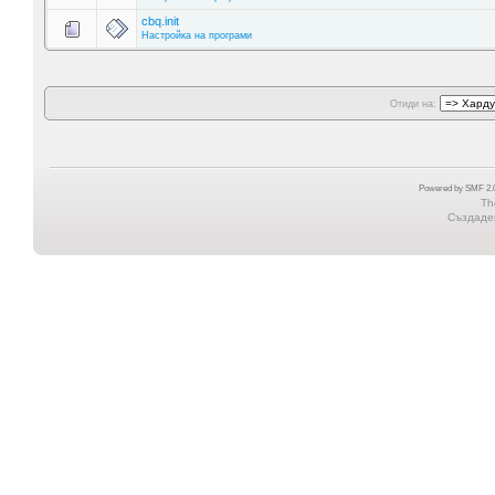
cbq.init
Настройка на програми
Отиди на:
Powered by SMF 2.0
Th
Създаден