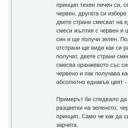
принцип техен личен си, с
червен, другата си избере
двете страни смесват на е
смеси жълтия с червен и 
син и ще получи зелен. По
отстрани ще види как си р
получат, двете страни сме
смесва оранжевото със си
червено и пак получава ка
абсолютно еднакъв цвят -
Примерът би следвало да
разцветки на зеленото, че
принцип. Само че как да 
зарчета.