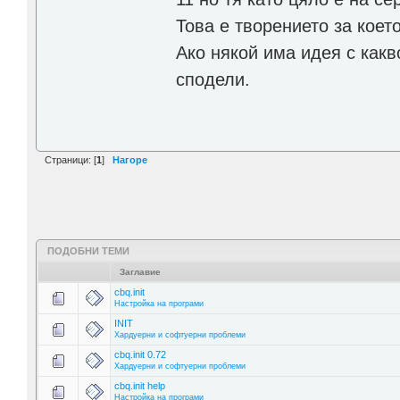
Това е творението за коет
Ако някой има идея с какв
сподели.
Страници: [
1
]
Нагоре
ПОДОБНИ ТЕМИ
Заглавие
cbq.init
Настройка на програми
INIT
Хардуерни и софтуерни проблеми
cbq.init 0.72
Хардуерни и софтуерни проблеми
cbq.init help
Настройка на програми