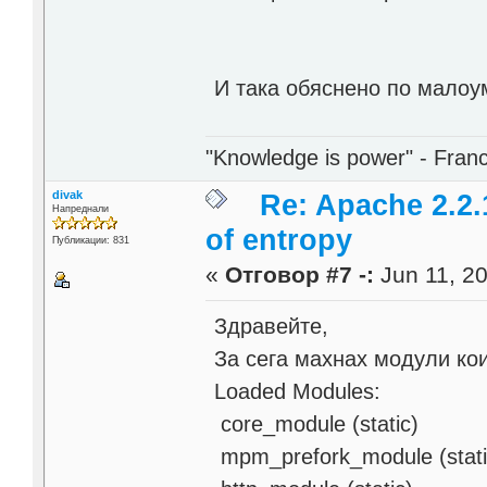
И така обяснено по малоум
"Knowledge is power" - Fran
divak
Re: Apache 2.2.
Напреднали
of entropy
Публикации: 831
«
Отговор #7 -:
Jun 11, 20
Здравейте,
За сега махнах модули ко
Loaded Modules:
core_module (static)
mpm_prefork_module (stati