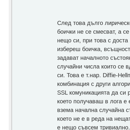
След това дълго лирическ
боички не се смесват, а с
нещо си, при това с доста
избереш боичка, всъщност 
задават началното състоя
случайни числа които се в
си. Това е т.нар. Diffie-He
комбинация с други алгор
SSL комуникацията да си р
което получаваш в лога е 
взема начална случайна ст
което не е в реда на нещ
е нещо съвсем тривиално