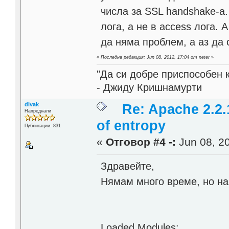
числа за SSL handshake-а.
лога, а не в access лога. 
да няма проблем, а аз да
«
Последна редакция: Jun 08, 2012, 17:04 от neter
»
"Да си добре приспособен 
- Джиду Кришнамурти
divak
Re: Apache 2.2.
Напреднали
of entropy
Публикации: 831
«
Отговор #4 -:
Jun 08, 20
Здравейте,
Нямам много време, но н
Loaded Modules: