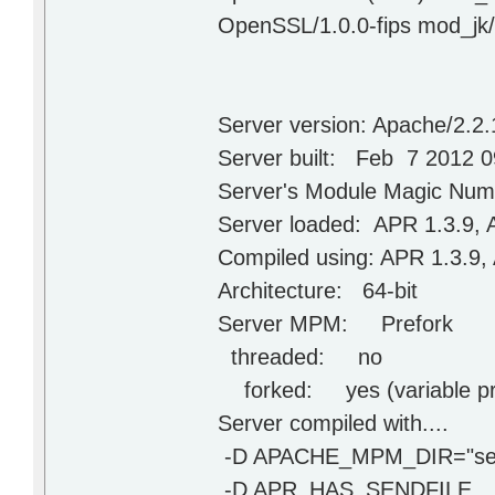
OpenSSL/1.0.0-fips mod_jk/
Server version: Apache/2.2.
Server built: Feb 7 2012 0
Server's Module Magic Num
Server loaded: APR 1.3.9, A
Compiled using: APR 1.3.9, 
Architecture: 64-bit
Server MPM: Prefork
threaded: no
forked: yes (variable pr
Server compiled with....
-D APACHE_MPM_DIR="ser
-D APR_HAS_SENDFILE