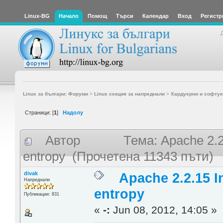
Linux-BG
Начало
Помощ
Търси
Календар
Вход
Регистр
Linux за българи: Форуми
>
Linux секция за напреднали
>
Хардуерни и софтуе
Страници: [
1
]
Надолу
Автор
Тема: Apache 2.2
entropy (Прочетена 11343 пъти)
divak
Apache 2.2.15 I
Напреднали
entropy
Публикации: 831
«
-:
Jun 08, 2012, 14:05 »