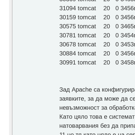
31094 tomcat 20 0 3456m
30159 tomcat 20 0 3456m
30575 tomcat 20 0 3465m
30781 tomcat 20 0 3454m
30678 tomcat 20 0 3453m
30884 tomcat 20 0 3456m
30991 tomcat 20 0 3458m
Зад Apache са конфигурир
заявките, за да може да с
невъзможност за обработка
Като цяло това е системат
натоварвания без да припа
11 но тя като цяло е на с