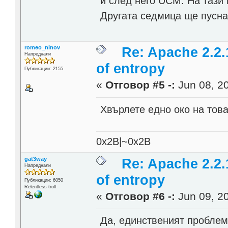
и след него UCM. На тази
Другата седмица ще пусна
romeo_ninov
Re: Apache 2.2.
Напреднали
of entropy
Публикации: 2155
«
Отговор #5 -:
Jun 08, 20
Хвърлете едно око на тов
0x2B|~0x2B
gat3way
Re: Apache 2.2.
Напреднали
of entropy
Публикации: 6050
Relentless troll
«
Отговор #6 -:
Jun 09, 20
Да, единственият проблем