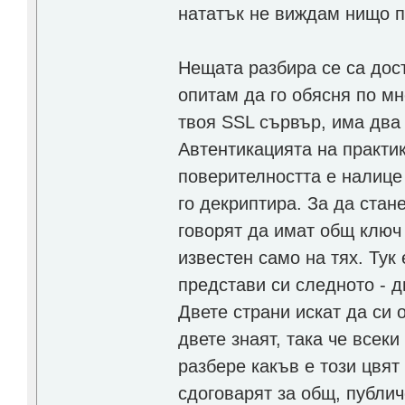
нататък не виждам нищо пр
Нещата разбира се са дост
опитам да го обясня по мн
твоя SSL сървър, има два
Автентикацията на практи
поверителността е налице 
го декриптира. За да стан
говорят да имат общ ключ 
известен само на тях. Тук 
представи си следното - д
Двете страни искат да си 
двете знаят, така че всек
разбере какъв е този цвят
сдоговарят за общ, публич