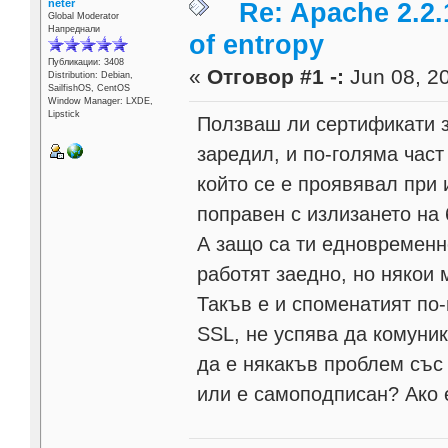
neter
Re: Apache 2.2.
Global Moderator
Напреднали
of entropy
Публикации: 3408
«
Отговор #1 -:
Jun 08, 20
Distribution: Debian,
SailfishOS, CentOS
Window Manager: LXDE,
Lipstick
Ползваш ли сертификати з
заредил, и по-голяма час
който се е проявявал при 
поправен с излизането на 
А защо са ти едновременн
работят заедно, но някои 
Такъв е и споменатият по-
SSL, не успява да комуник
да е някакъв проблем със 
или е самоподписан? Ако 