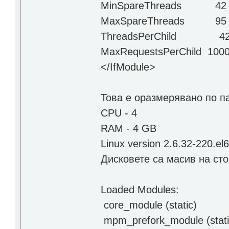
MinSpareThreads 42
MaxSpareThreads 95
ThreadsPerChild 4
MaxRequestsPerChild 100
</IfModule>
Това е оразмерявано по п
CPU - 4
RAM - 4 GB
Linux version 2.6.32-220.el
Дисковете са масив на ст
Loaded Modules:
core_module (static)
mpm_prefork_module (stati