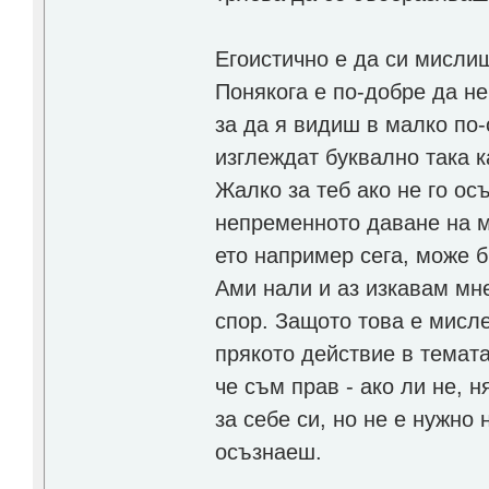
Егоистично е да си мисли
Понякога е по-добре да не
за да я видиш в малко по-
изглеждат буквално така ка
Жалко за теб ако не го о
непременното даване на м
ето например сега, може 
Ами нали и аз изкавам мне
спор. Защото това е мисле
прякото действие в темат
че съм прав - ако ли не, 
за себе си, но не е нужно 
осъзнаеш.