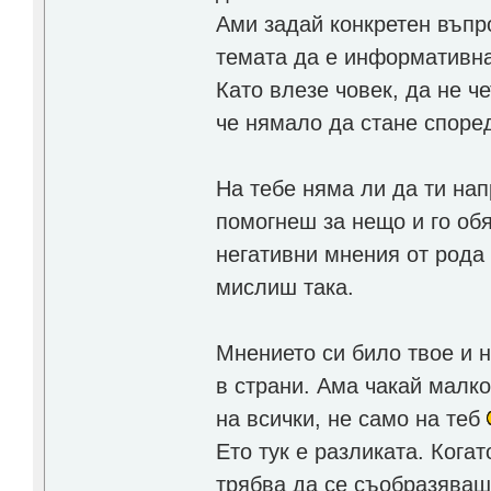
Ами задай конкретен въпро
темата да е информативна
Като влезе човек, да не ч
че нямало да стане според
На тебе няма ли да ти на
помогнеш за нещо и го обя
негативни мнения от рода 
мислиш така.
Мнението си било твое и 
в страни. Ама чакай малко
на всички, не само на теб
Ето тук е разликата. Кога
трябва да се съобразяваш 