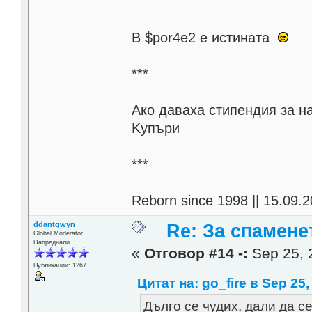
В $por4e2 e истината
***
Aко даваха стипендия за н
Kупъри
***
Reborn since 1998 || 15.09.2
ddantgwyn
Re: За спамене
Global Moderator
Напреднали
«
Отговор #14 -:
Sep 25, 
Публикации: 1267
Цитат на: go_fire в Sep 25,
Дълго се чудих, дали да с