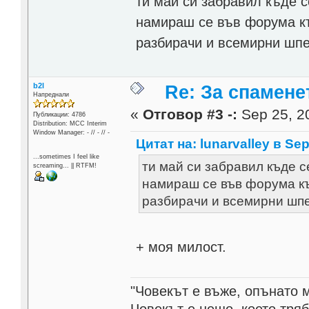
ти май си забравил къде с
намираш се във форума къ
разбирачи и всемирни шп
b2l
Re: За спамене
Напреднали
«
Отговор #3 -:
Sep 25, 20
Публикации: 4786
Distribution: MCC Interim
Window Manager: - // - // -
Цитат на: lunarvalley в Sep
...sometimes I feel like
ти май си забравил къде с
screaming... || RTFM!
намираш се във форума къ
разбирачи и всемирни шп
+ моя милост.
"Човекът е въже, опънато 
Човекът е нещо, което тря