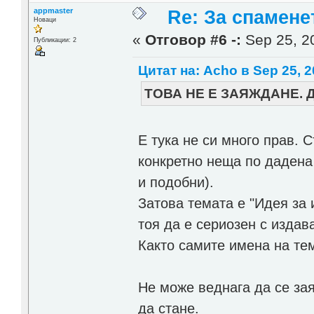
appmaster
Re: За спамене
Новаци
«
Отговор #6 -:
Sep 25, 20
Публикации: 2
Цитат на: Acho в Sep 25, 2
ТОВА НЕ Е ЗАЯЖДАНЕ. 
Е тука не си много прав. 
конкретно неща по дадена
и подобни).
Затова темата е "Идея за 
тоя да е сериозен с издава
Както самите имена на тем
Не може веднага да се за
да стане.