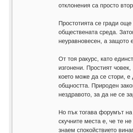
отклонения са просто вто
Простотията се гради още
обществената среда. Затов
неуравновесен, а защото е
От тоя ракурс, като единс
изгонени. Простият човек,
което може да се стори, е
общността. Природен зако
нездравото, за да не се за
Но пък тогава форумът на
скучните места е, че те не
знаем спокойствието вина