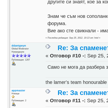
другите си знаят, кое за ко
Знам че съм нов сополанк
форума.
Вие ако сте свикнали - им
«
Последна редакция: Sep 25, 2012, 19:13 от !ntel
»
ddantgwyn
Re: За спамене
Global Moderator
Напреднали
«
Отговор #10 -:
Sep 25, 
Публикации: 1267
Само не мога да разбера 
the lamer's team honourabl
appmaster
Re: За спамене
Новаци
«
Отговор #11 -:
Sep 25, 
Публикации: 2