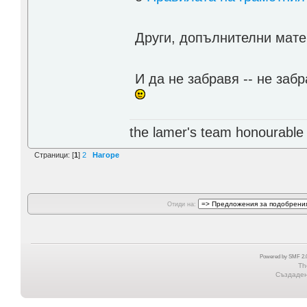
Други, допълнителни мат
И да не забравя -- не за
the lamer's team honourabl
Страници: [
1
]
2
Нагоре
Отиди на:
Powered by SMF 2.0
Th
Създадена