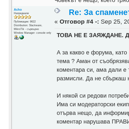
Acho
Re: За спамене
Напреднали
«
Отговор #4 -:
Sep 25, 20
Публикации: 9622
Distribution: Slackware,
MikroTik - сървърно
Window Manager: console only
ТОВА НЕ Е ЗАЯЖДАНЕ. 
А за какво е форума, кат
тема ? Аман от съобрязя
коментара си, ама дали е 
размисли. Да не сбъркаш н
И някой си редови потреб
Има си модераторски екип
отърва нещо, да информир
коментар нарушава ПРАВИЛ