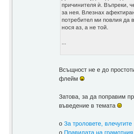
причинителя ѝ. Въпреки, ч
за нея. Влезнах афектиран
потребител ми повлия да в
нося аз, а не той.
...
Всъщност не е до простоти
флейм
Затова, за да поправим пр
въведение в темата
о
За троловете, влечугите
о
Правилата на грамотни