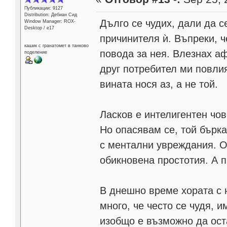
Публикации: 9127
Distribution: Дебиан Сид
Дълго се чудих, дали да с
Window Manager: ROX-
Desktop / е17
причинителя ѝ. Въпреки, ч
кашик с гранатомет в танково
повода за нея. Влезнах аф
поделение
друг потребител ми повлия
вината нося аз, а не той.
Ласков е интелигентен чо
Но опасявам се, той бърк
с ментални увреждания. О
обикновена простотия. А п
В днешно време хората с 
много, че често се чудя, 
изобщо е възможно да оста