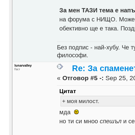
За мен ТАЗИ тема е нап
на форума с НИЩО. Може д
обективно ще е така. Позд
Без подпис - най-хубу. Че 
философи.
lunarvalley
Re: За спамене
Гост
«
Отговор #5 -:
Sep 25, 20
Цитат
+ моя милост.
мда
но ти си мноо
спешъл
и се