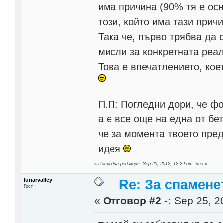
има причина (90% тя е ос
този, който има тази прич
Така че, първо трябва да 
мисли за конкретната реа
Това е впечатлението, кое
П.П: Погледни дори, че ф
а е все още на една от бе
че за момента твоето пре
идея
«
Последна редакция: Sep 25, 2012, 12:29 от !ntel
»
lunarvalley
Re: За спамене
Гост
«
Отговор #2 -:
Sep 25, 20