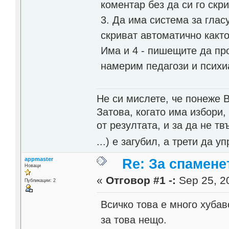
коментар без да си го скр
3. Да има система за глас
скриват автоматично както
Има и 4 - пишещите да пр
намерим педагози и психи
Не си мислете, че понеже 
Затова, когато има избори,
от резултата, и за да не тв
...) е загубил, а трети да
appmaster
Re: За спамене
Новаци
«
Отговор #1 -:
Sep 25, 20
Публикации: 2
Всичко това е много хубав
за това нещо.