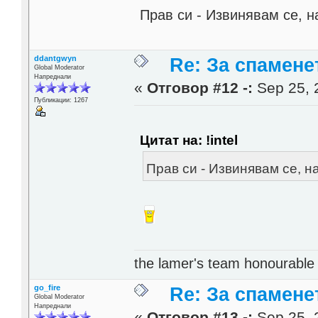
Прав си - Извинявам се, н
ddantgwyn
Re: За спамене
Global Moderator
Напреднали
«
Отговор #12 -:
Sep 25, 
Публикации: 1267
Цитат на: !intel
Прав си - Извинявам се, н
the lamer's team honourabl
go_fire
Re: За спамене
Global Moderator
Напреднали
«
Отговор #13 -:
Sep 25, 