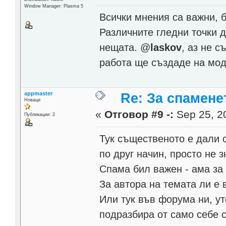
Window Manager: Plasma 5
Всички мнения са важни, б
Различните гледни точки д
нещата. @
laskov
, аз не 
работа ще създаде на мод
appmaster
Re: За спамене
Новаци
«
Отговор #9 -:
Sep 25, 20
Публикации: 2
Тук същественото е дали 
по друг начин, просто не з
Спама бил важен - ама за 
За автора на темата ли е 
Или тук във форума ни, ут
подразбира от само себе с