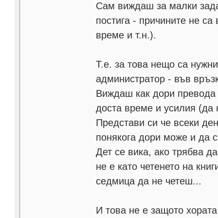
Сам виждаш за малки зада
постига - причините не са
време и т.н.).
Т.е. за това нещо са нужн
администратор - във връз
Виждаш как дори превода 
доста време и усилия (да 
Представи си че всеки ден
понякога дори може и да с
Дет се вика, ако трябва д
не е като четенето на книг
седмица да не четеш...
И това не е защото хората