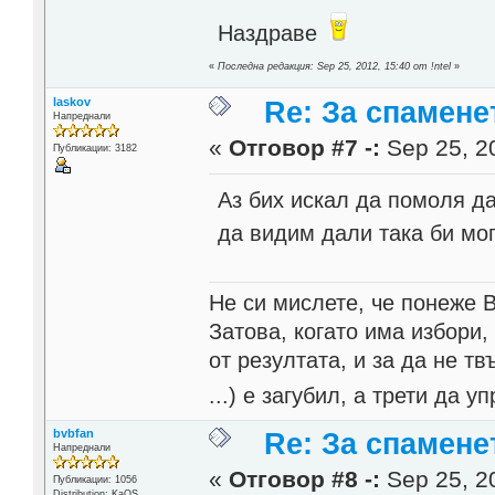
Наздраве
«
Последна редакция: Sep 25, 2012, 15:40 от !ntel
»
laskov
Re: За спамене
Напреднали
«
Отговор #7 -:
Sep 25, 20
Публикации: 3182
Аз бих искал да помоля д
да видим дали така би мо
Не си мислете, че понеже 
Затова, когато има избори,
от резултата, и за да не тв
...) е загубил, а трети да
bvbfan
Re: За спамене
Напреднали
«
Отговор #8 -:
Sep 25, 20
Публикации: 1056
Distribution: KaOS