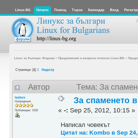
Linux-BG
Начало
Помощ
Търси
Календар
Вход
Регистр
Linux за българи: Форуми
>
Предложения и въпроси относно Linux-BG
>
Предл
Страници: [
1
]
2
Надолу
Автор
Тема: За спамен
laskov
За спаменето в
Напреднали
«
-:
Sep 25, 2012, 10:15 »
Публикации: 3182
Написал човекът
Цитат на: Kombo в Sep 24,