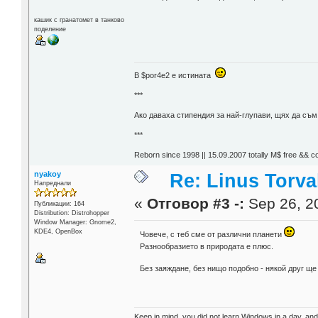
кашик с гранатомет в танково
поделение
В $por4e2 e истината
***
Aко даваха стипендия за най-глупави, щях да съ
***
Reborn since 1998 || 15.09.2007 totally М$ free && c
nyakoy
Re: Linus Torva
Напреднали
«
Отговор #3 -:
Sep 26, 20
Публикации: 164
Distribution: Distrohopper
Window Manager: Gnome2,
KDE4, OpenBox
Човече, с теб сме от различни планети
Разнообразието в природата е плюс.
Без заяждане, без нищо подобно - някой друг щ
Keep in mind, you did not learn Windows in a day, and i