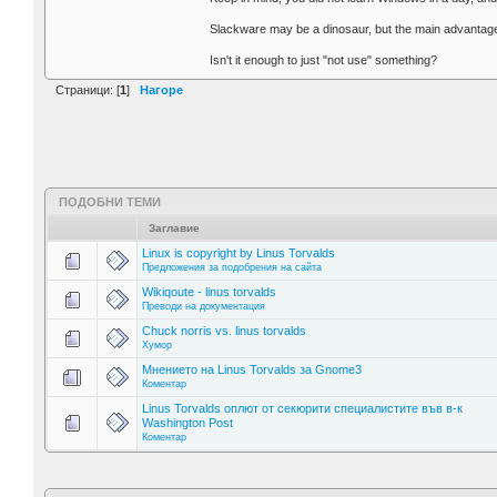
Slackware may be a dinosaur, but the main advantage o
Isn't it enough to just "not use" something?
Страници: [
1
]
Нагоре
ПОДОБНИ ТЕМИ
Заглавие
Linux is copyright by Linus Torvalds
Предложения за подобрения на сайта
Wikiqoute - linus torvalds
Преводи на документация
Chuck norris vs. linus torvalds
Хумор
Мнението на Linus Torvalds за Gnome3
Коментар
Linus Torvalds оплют от секюрити специалистите във в-к
Washington Post
Коментар