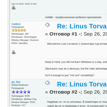
Live to hack, hack to live.
mobilio - професионални мобилни приложения
nyakoy
Re: Linus Torva
Напреднали
«
Отговор #1 -:
Sep 26, 20
Публикации: 164
Distribution: Distrohopper
Window Manager: Gnome2,
KDE4, OpenBox
Абсолютно съм съгласен с коментара под интер
Keep in mind, you did not learn Windows in a day, and i
Slackware may be a dinosaur, but the main advantage o
Isn't it enough to just "not use" something?
go_fire
Re: Linus Torva
Global Moderator
Напреднали
«
Отговор #2 -:
Sep 26, 20
Публикации: 9156
Distribution: Дебиан Сид
Надявам се, че се шегуваш. В коментара се твър
Window Manager: ROX-
Desktop / е17
човек да си го превежда е ясно, че въпросният 