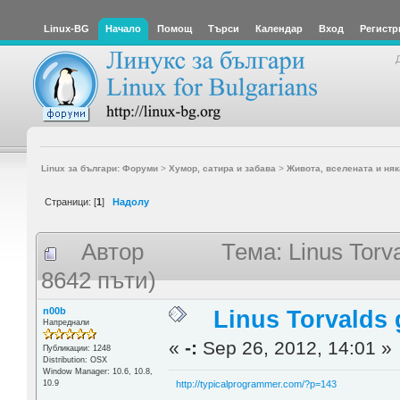
Linux-BG
Начало
Помощ
Търси
Календар
Вход
Регистр
Linux за българи: Форуми
>
Хумор, сатира и забава
>
Живота, вселената и няк
Страници: [
1
]
Надолу
Автор
Тема: Linus Torv
8642 пъти)
n00b
Linus Torvalds 
Напреднали
«
-:
Sep 26, 2012, 14:01 »
Публикации: 1248
Distribution: OSX
Window Manager: 10.6, 10.8,
10.9
http://typicalprogrammer.com/?p=143