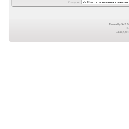
Отиди на:
Powered by SMF 2.0
Th
Създадена