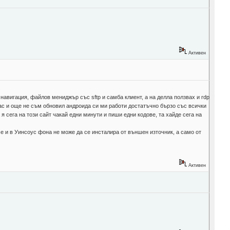
Активен
навигация, файлов мениджър със sftp и самба клиент, а на делла ползвах и rdp
клас и още не съм обновил андроида си ми работи достатъчно бързо със всички
я сега на този сайт чакай едни минути и пиши едни кодове, та хайде сега на
 че и в Уинсоус фона не може да се инсталира от външен източник, а само от
Активен