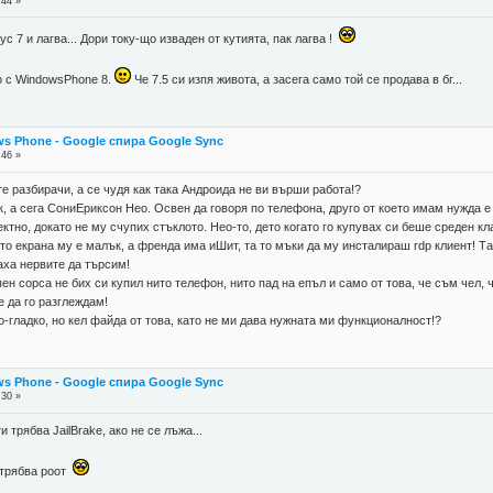
:44 »
ус 7 и лагва... Дори току-що изваден от кутията, пак лагва !
о с WindowsPhone 8.
Че 7.5 си изпя живота, а засега само той се продава в бг...
s Phone - Google спира Google Sync
:46 »
сте разбирачи, а се чудя как така Андроида не ви върши работа!?
к, а сега СониЕриксон Нео. Освен да говоря по телефона, друго от което имам нужда е 
ктно, докато не му счупих стъклото. Нео-то, дето когато го купувах си беше среден 
то екрана му е малък, а френда има иШит, та то мъки да му инсталираш rdp клиент! Та 
жаха нервите да търсим!
пен сорса не бих си купил нито телефон, нито пад на епъл и само от това, че съм чел,
 да го разглеждам!
о-гладко, но кел файда от това, като не ми дава нужната ми функционалност!?
s Phone - Google спира Google Sync
:30 »
и трябва JailBrake, ако не се лъжа...
и трябва роот