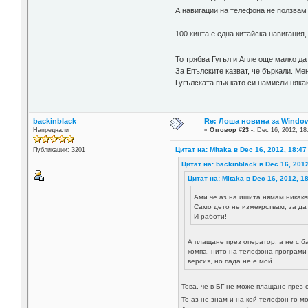
А навигации на телефона не ползвам
100 кинта е една китайска навигация
То трябва Гугъл и Апле още малко да
За Епълските казват, че бъркали. Мен
Гугълската пък като си намисли някакъ
backinblack
Re: Лоша новина за Window
Напреднали
«
Отговор #23 -:
Dec 16, 2012, 18
Цитат на: Mitaka в Dec 16, 2012, 18:47
Публикации: 3201
Цитат на: backinblack в Dec 16, 2012
Цитат на: Mitaka в Dec 16, 2012, 1
Ами че аз на ишита нямам никакв
Само дето не измекрствам, за да 
И работи!
А плащане през оператор, а не с б
компа, нито на телефона програми 
версия, но пада не е мой.
Това, че в БГ не може плащане през
То аз не знам и на кой телефон го 