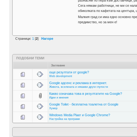
разнасям по пера към доставчици, ра
Сега нямам работници, не ми се нала
обиколката по кафетата на центъра, 
Малкия град си има едно основно пр
предимство, но за мен е!
Страници:
1
[
2
]
Нагоре
ПОДОБНИ ТЕМИ
Заглавие
още резултати от google?
Web development
Google адсенс и реклама в интернет.
Живота, вселената и някакви други глупости
Какво означава това в резултатите на Google?
Идеи и мнения
Google Toilet - безплатна тоалетна от Google
Хумор
Windows Media Plaer и Google Chrome?
Настройка на програми