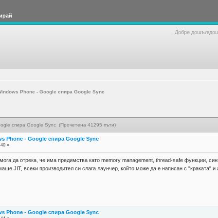
ирай
Добре дошъл/до
indows Phone - Google спира Google Sync
ogle спира Google Sync (Прочетена 41295 пъти)
s Phone - Google спира Google Sync
:40 »
мога да отрека, че има предимства като memory management, thread-safe функции, синх
аше JIT, всеки производител си слага лаунчер, който може да е написан с "краката" и 
s Phone - Google спира Google Sync