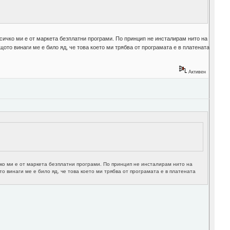
всичко ми е от маркета безплатни програми. По принцип не инсталирам нито на
ото винаги ме е било яд, че това което ми трябва от програмата е в платената
Активен
чко ми е от маркета безплатни програми. По принцип не инсталирам нито на
 винаги ме е било яд, че това което ми трябва от програмата е в платената