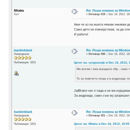
Mitaka
Re: Лоша новина за Window
Гост
«
Отговор #19 -:
Dec 16, 2012, 18
Ами че аз на ишита нямам никакви д
Само дето не измекрствам, за да спе
И работи!
backinblack
Re: Лоша новина за Window
Напреднали
«
Отговор #20 -:
Dec 16, 2012, 18
Цитат на: vyrgozunqk в Dec 16, 2012, 
Публикации: 3201
Ми всичко i има вградено sftp.. само т
То за повечето неща и в андроида т
JailBrake-нат е пада и не ми издържа
За андроида, само съм му разрешил 
backinblack
Re: Лоша новина за Window
Напреднали
«
Отговор #21 -:
Dec 16, 2012, 18
Цитат на: Mitaka в Dec 16, 2012, 18:05
Публикации: 3201