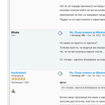
Не! Аз не поради причините на баща т
наложен платеж който не ми оскъпява
приложения не бих си направил труда
Падам си по простичките и ефектив
Mitaka
Re: Лоша новина за Window
Гост
«
Отговор #26 -:
Dec 16, 2012, 20
Че какво по-просто от картата?
Толкова просто, че веднъж ми опука
Не, че не ми върнаха парите после...
От тогава - картата блокирана за пл
backinblack
Re: Лоша новина за Window
Напреднали
«
Отговор #27 -:
Dec 16, 2012, 21
Цитат
Публикации: 3201
От тогава - картата блокирана за пл
Когато имах производство имах и кар
напълно достатъчен, или пък се нало