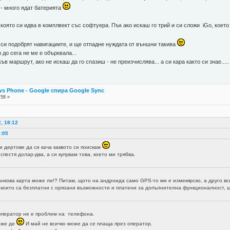
 - много ядат батерията
, която си идва в комплвект със софтуера. Пък ако искаш го трий и си сложи iGo, коет
 си подобрят навигациите, и ще отпадне нуждата от външни такива
 до сега не ме е обърквала...
в маршрут, ако не искаш да го спазиш - не преизчислява... а си кара както си знае.....
s Phone - Google спира Google Sync
:58 »
, 18:12
8:05
и дертове да си кача каквото си поискам
спестя долар-два, а си купувам това, което ми трябва.
анкова карта може ли!? Питам, щото на андроида само GPS-то ми е измекярско, а друго в
които са безплатни с орязани възможности и платени за допълнителна функционалност, що
 оператор не е проблем на телефона.
може де
И май не всичко може да се плаща през оператор.