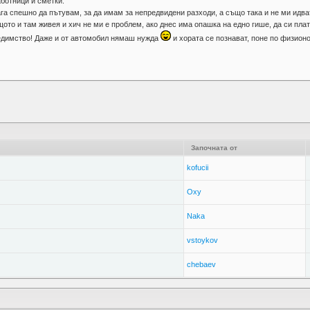
ботници и сметки.
га спешно да пътувам, за да имам за непредвидени разходи, а също така и не ми идват
щото и там живея и хич не ми е проблем, ако днес има опашка на едно гише, да си плат
едимство! Даже и от автомобил нямаш нужда
и хората се познават, поне по физио
Започната от
kofucii
Oxy
Naka
vstoykov
chebaev