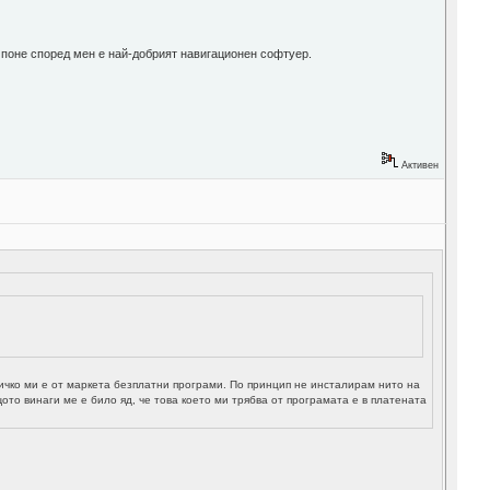
о поне според мен е най-добрият навигационен софтуер.
Активен
сичко ми е от маркета безплатни програми. По принцип не инсталирам нито на
то винаги ме е било яд, че това което ми трябва от програмата е в платената