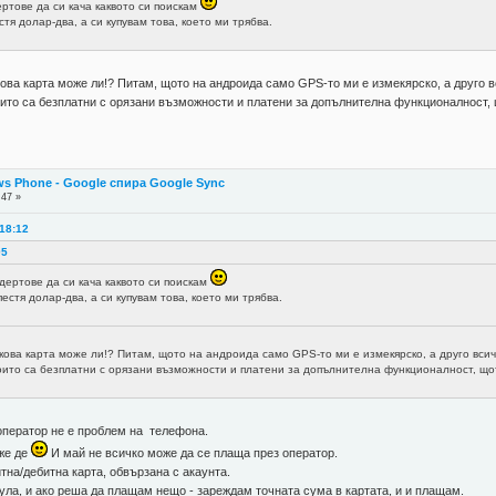
ртове да си кача каквото си поискам
тя долар-два, а си купувам това, което ми трябва.
кова карта може ли!? Питам, щото на андроида само GPS-то ми е измекярско, а друго 
ито са безплатни с орязани възможности и платени за допълнителна функционалност, щ
s Phone - Google спира Google Sync
:47 »
 18:12
05
дертове да си кача каквото си поискам
естя долар-два, а си купувам това, което ми трябва.
кова карта може ли!? Питам, щото на андроида само GPS-то ми е измекярско, а друго вси
оито са безплатни с орязани възможности и платени за допълнителна функционалност, щото
 оператор не е проблем на телефона.
оже де
И май не всичко може да се плаща през оператор.
тна/дебитна карта, обвързана с акаунта.
нула, и ако реша да плащам нещо - зареждам точната сума в картата, и и плащам.