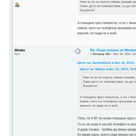
Ами че аз на ишита нямам никакви де
Само дето не измекрствам, за да спес
И работи!
А плащане през оператор, а не с бан
компа, нито на телефона програми ко
версия, но пада не е мой.
Mitaka
Re: Лоша новина за Window
Гост
«
Отговор #22 -:
Dec 16, 2012, 18
Цитат на: backinblack в Dec 16, 2012,
Цитат на: Mitaka в Dec 16, 2012, 18:
Ами че аз на ишита нямам никакви 
Само дето не измекрствам, за да сп
И работи!
А плащане през оператор, а не с бан
компа, нито на телефона програми к
версия, но пада не е мой.
Това, че в БГ не може плащане през
То аз не знам и на кой телефон го м
А дори тогава - трябва да имаш креди
Аз имам една, която седи винаги на 