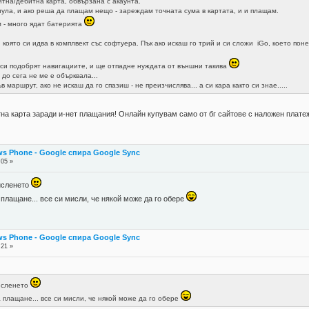
итна/дебитна карта, обвързана с акаунта.
нула, и ако реша да плащам нещо - зареждам точната сума в картата, и и плащам.
 - много ядат батерията
, която си идва в комплвект със софтуера. Пък ако искаш го трий и си сложи iGo, което по
а си подобрят навигациите, и ще отпадне нуждата от външни такива
 до сега не ме е обърквала...
в маршрут, ако не искаш да го спазиш - не преизчислява... а си кара както си знае.....
тна карта заради и-нет плащания! Онлайн купувам само от бг сайтове с наложен платеж
s Phone - Google спира Google Sync
:05 »
исленето
 плащане... все си мисли, че някой може да го обере
s Phone - Google спира Google Sync
:21 »
мисленето
а плащане... все си мисли, че някой може да го обере