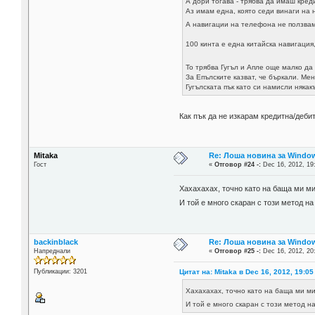
А дори тогава - трябва да имаш кред
Аз имам една, която седи винаги на 
А навигации на телефона не ползвам
100 кинта е една китайска навигация
То трябва Гугъл и Апле още малко д
За Епълските казват, че бъркали. Мен
Гугълската пък като си намисли някакъ
Как пък да не изкарам кредитна/деби
Mitaka
Re: Лоша новина за Window
Гост
«
Отговор #24 -:
Dec 16, 2012, 19
Хахахахах, точно като на баща ми м
И той е много скаран с този метод на
backinblack
Re: Лоша новина за Window
Напреднали
«
Отговор #25 -:
Dec 16, 2012, 20
Цитат на: Mitaka в Dec 16, 2012, 19:05
Публикации: 3201
Хахахахах, точно като на баща ми 
И той е много скаран с този метод н