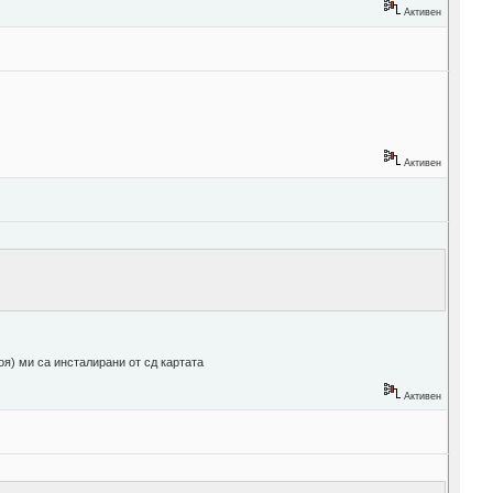
Активен
Активен
я) ми са инсталирани от сд картата
Активен