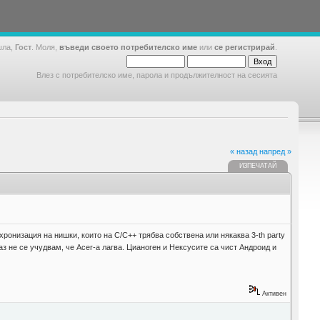
шла,
Гост
. Моля,
въведи своето потребителско име
или
се регистрирай
.
Влез с потребителско име, парола и продължителност на сесията
« назад
напред »
ИЗПЕЧАТАЙ
ронизация на нишки, които на С/С++ трябва собствена или някаква 3-th party
аз не се учудвам, че Acer-a лагва. Цианоген и Нексусите са чист Андроид и
Активен