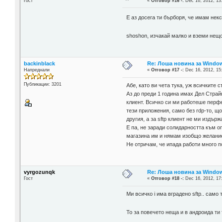
Гост
«
Отговор #16 -:
Dec 16, 2012, 13
E aз досега ти бърборя, че имам некс
shoshon, изчакай малко и вземи нещ
backinblack
Re: Лоша новина за Window
Напреднали
«
Отговор #17 -:
Dec 16, 2012, 15
Публикации: 3201
Абе, като ви чета тука, уж всичките 
Аз до преди 1 година имах Дел Страй
клиент. Всичко си ми работеше перфе
тези приложения, само без rdp-то, що
другия, а за sftp клиент не ми издър
Е па, не заради солидарността към о
магазина им и нямам изобщо желание
Не отричам, че ипада работи много п
vyrgozunqk
Re: Лоша новина за Window
Гост
«
Отговор #18 -:
Dec 16, 2012, 17
Ми всичко i има вградено sftp.. само т
То за повечето неща и в андроида т