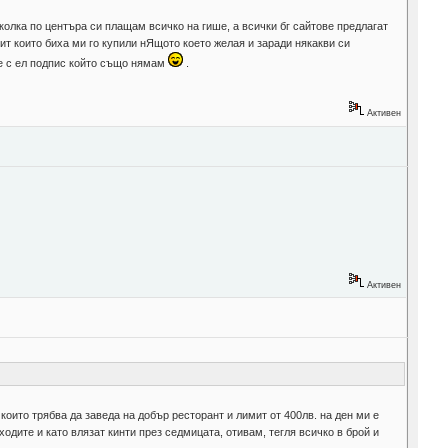
иколка по центъра си плащам всичко на гише, а всички бг сайтове предлагат
пит които биха ми го купили нЯщото което желая и заради някакви си
 не с ел подпис който също нямам
.
Активен
Активен
които трябва да заведа на добър ресторант и лимит от 400лв. на ден ми е
одите и като влязат кинти през седмицата, отивам, тегля всичко в брой и