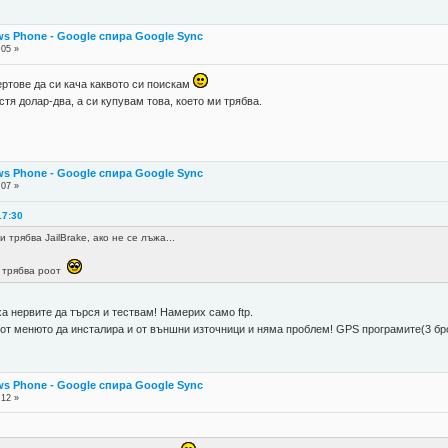
s Phone - Google спира Google Sync
:05 »
ертове да си кача каквото си поискам
стя долар-два, а си купувам това, което ми трябва.
s Phone - Google спира Google Sync
:07 »
17:30
и трябва JailBrake, ако не се лъжа...
и трябва роот
ха нервите да търся и тествам! Намерих само ftp.
от менюто да инсталира и от външни източници и няма проблем! GPS програмите(3 бро
s Phone - Google спира Google Sync
:12 »