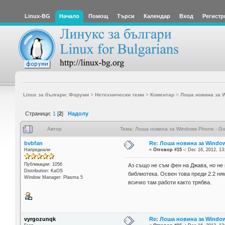
Linux-BG
Начало
Помощ
Търси
Календар
Вход
Регистр
Linux за българи: Форуми
>
Нетехнически теми
>
Коментар
>
Лоша новина за W
Страници:
1
[
2
]
Надолу
Автор
Тема: Лоша новина за Windows Phone - Go
bvbfan
Re: Лоша новина за Window
Напреднали
«
Отговор #15 -:
Dec 16, 2012, 13
Публикации: 1056
Аз също не съм фен на Джава, но не 
Distribution: KaOS
библиотека. Освен това преди 2.2 ням
Window Manager: Plasma 5
всичко там работи както трябва.
vyrgozunqk
Re: Лоша новина за Window