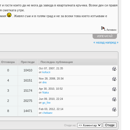
 и гости които да не мога да заведа в кварталната кръчма. Всеки ден си правя
я сметката утре.
номия
. Живял съм и в голям град и не за всеки това което изтъквам е
Активен
ИЗПЕЧАТАЙ
« назад
напред »
Отговора
Прегледи
Последна публикация
Oct 07, 2007, 21:35
0
10410
от
kofucii
Nov 28, 2008, 20:34
4
16151
от
dns
Apr 30, 2010, 10:52
3
15174
от
Naka
Jun 09, 2010, 22:24
2
20275
от
go_fire
Feb 03, 2012, 22:14
8
14471
от
chebaev
Отиди на: