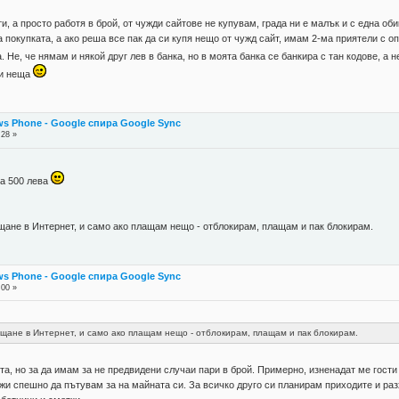
и, а просто работя в брой, от чужди сайтове не купувам, града ни е малък и с една об
 покупката, а ако реша все пак да си купя нещо от чужд сайт, имам 2-ма приятели с о
. Не, че нямам и някой друг лев в банка, но в моята банка се банкира с тан кодове, а
ни неща
s Phone - Google спира Google Sync
:28 »
ха 500 лева
ащане в Интернет, и само ако плащам нещо - отблокирам, плащам и пак блокирам.
s Phone - Google спира Google Sync
:00 »
ащане в Интернет, и само ако плащам нещо - отблокирам, плащам и пак блокирам.
та, но за да имам за не предвидени случаи пари в брой. Примерно, изненадат ме гости 
жи спешно да пътувам за на майната си. За всичко друго си планирам приходите и разх