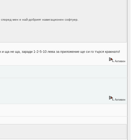
не според мен е най-добрият навигационен софтуер.
 и ща не ща, заради 1-2-5-10 лева за приложение ще си го търся кракнато!
Активен
Активен