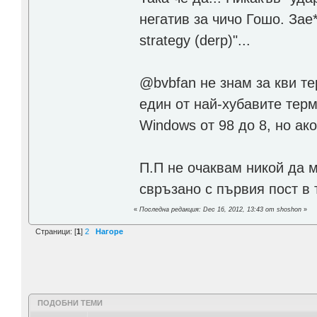
негатив за чичо Гошо. Зае*
strategy (derp)"...
@bvbfan не знам за кви те
един от най-хубавите тер
Windows от 98 до 8, но ако
П.П не очаквам никой да 
свръзано с първия пост в 
«
Последна редакция: Dec 16, 2012, 13:43 от shoshon
»
Страници: [
1
]
2
Нагоре
ПОДОБНИ ТЕМИ