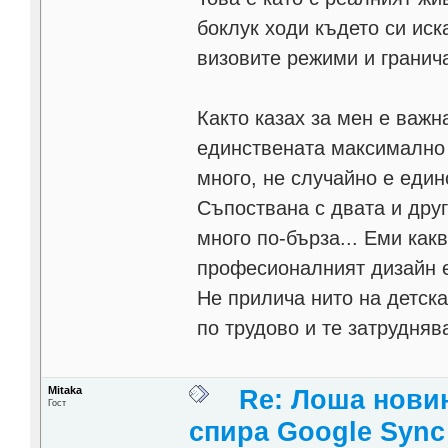
боклук ходи където си иска
визовите режими и гранича
Както казах за мен е важн
единствената максимално 
много, не случайно е един
Съпоствана с двата и друг
много по-бърза... Еми какв
професионалният дизайн е
Не прилича нито на детска
по трудово и те затрудняв
Mitaka
Re: Лоша новин
Гост
спира Google Sync