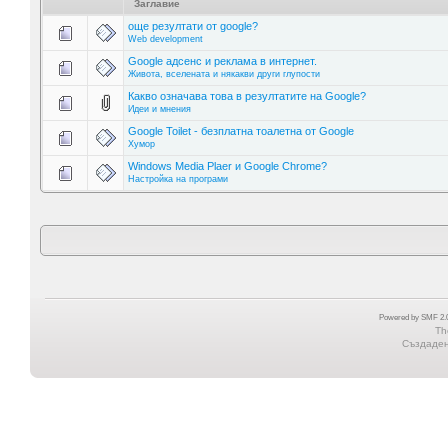
Заглавие
още резултати от google?
Web development
Google адсенс и реклама в интернет.
Живота, вселената и някакви други глупости
Какво означава това в резултатите на Google?
Идеи и мнения
Google Toilet - безплатна тоалетна от Google
Хумор
Windows Media Plaer и Google Chrome?
Настройка на програми
Powered by SMF 2.0
Th
Създадена