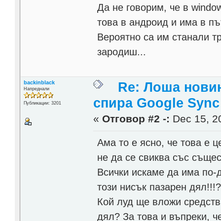
Да не говорим, че в windo
това в андроид и има в пъ
Вероятно са им станали тр
зародиш...
backinblack
Re: Лоша новин
Напреднали
спира Google Sync
Публикации: 3201
«
Отговор #2 -:
Dec 15, 20
Ама то е ясно, че това е 
не да се свиква със същес
Всички искаме да има по-д
този нисък пазарен дял!!!
Кой луд ще вложи средств
дял? За това и въпреки, ч