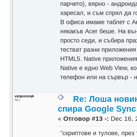
парчето), вярно - андроида
харесал, и съм спрял да г
В офиса имаме таблет с Ан
някакъв Acer беше. На вън
просто седи, и събира пра
тестват разни приложения 
HTML5. Native приложеният
Native е едно Web View, 
телефон или на сървър - 
vyrgozunqk
Re: Лоша новин
Гост
спира Google Sync
«
Отговор #13 -:
Dec 16, 
"скриптове и тулове, през