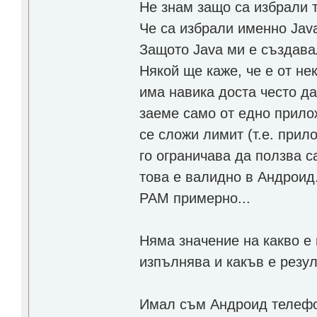
Не знам защо са избрали т
Че са избрали именно Jav
Защото Java ми е създава
Някой ще каже, че е от не
има навика доста често д
заеме само от едно прило
се сложи лимит (т.е. прил
го ограничава да ползва с
това е валидно в Андроид.
РАМ примерно...
Няма значение на какво е
изпълнява и какъв е резул
Имал съм Андроид телефон