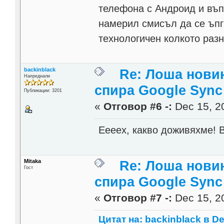
телефона с Андроид и въпр
намерил смисъл да се ъпг
технологичен колкото раз
backinblack
Re: Лоша новин
Напреднали
спира Google Sync
Публикации: 3201
«
Отговор #6 -:
Dec 15, 20
Еееех, какво доживяхме!
Mitaka
Re: Лоша новин
Гост
спира Google Sync
«
Отговор #7 -:
Dec 15, 20
Цитат на: backinblack в De