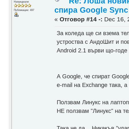
Re: Лоша новин
Напреднали
спира Google Sync
Публикации: 497
«
Отговор #14 -:
Dec 16, 
За коледа ще си взема те
устроства с АндоШит и по
Android 2.1 върви що-годе 
А Google, че спират Googl
е-mail на Exchange така, 
Ползвам Линукс на лаптоп
НЕ ползвам "Линукс" на те
Така че да... Никакъв "уд