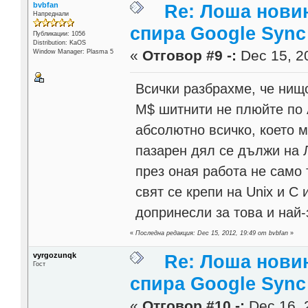
bvbfan
Re: Лоша новин
Напреднали
спира Google Sync
Публикации: 1056
Distribution: KaOS
«
Отговор #9 -:
Dec 15, 20
Window Manager: Plasma 5
Всички разбрахме, че нищ
М$ шитнити не плюйте по 
абсолютно всичко, което м
пазарен дял се дължи на 
през оная работа не само 
свят се крепи на Unix и C 
допринесли за това и най-
«
Последна редакция: Dec 15, 2012, 19:49 от bvbfan
»
vyrgozunqk
Re: Лоша новин
Гост
спира Google Sync
«
Отговор #10 -:
Dec 16, 