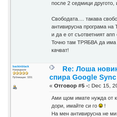
после 2 седмици другото,
Свободата.... такава своб
антивирусна програма на 
и да е от съответният апп 
Точно там ТРЯБВА да има 
качват!
backinblack
Re: Лоша новин
Напреднали
спира Google Sync
Публикации: 3201
«
Отговор #5 -:
Dec 15, 20
Ами щом имате нужда от к
дори, имайте си го
!
На мен антивирусна не ми 