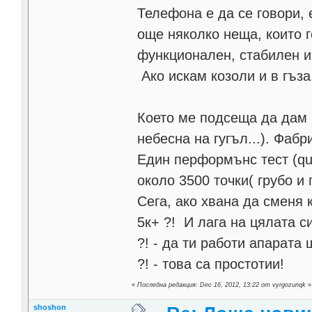
Телефона е да се говори,
още няколко неща, които 
функционален, стабилен и 
Ако искам козоли и в гъза
Което ме подсеща да дам 
небесна на гугъл...). Фабри
Един перформънс тест (qua
около 3500 точки( грубо и п
Сега, ако хвана да сменя 
5к+ ?! И лага на цялата с
?! - да ти работи апарата
?! - това са простотии!
«
Последна редакция: Dec 16, 2012, 13:22 от vyrgozunqk
»
shoshon