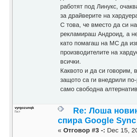
работят под Линукс, очак
за драйверите на хардуер
С това, че вместо да си н
рекламираш Андроид, а не
като помагаш на МС да из
производителите на хардуе
всички.
Каквото и да си говорим, 
защото са ги внедрили по-
само свободна алтернатива
vyrgozunqk
Re: Лоша новин
Гост
спира Google Sync
«
Отговор #3 -:
Dec 15, 20