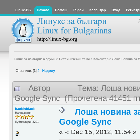
Linux-BG
Начало
Помощ
Търси
Календар
Вход
Регистр
Linux за българи: Форуми
>
Нетехнически теми
>
Коментар
>
Лоша новина за W
Страници: [
1
]
2
Надолу
Автор
Тема: Лоша нови
Google Sync (Прочетена 41451 п
backinblack
Лоша новина з
Напреднали
Google Sync
Публикации: 3201
«
-:
Dec 15, 2012, 11:54 »