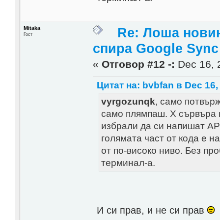
Mitaka
Re: Лоша новин
Гост
спира Google Sync
«
Отговор #12 -:
Dec 16, 
Цитат на: bvbfan в Dec 16,
vyrgozunqk
, само потвър
само плямпаш. X сървъра 
избрали да си напишат AP
голямата част от кода е н
от по-високо ниво. Без пр
терминал-а.
И си прав, и не си прав