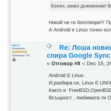
Еееех, какво доживяхме! 
Никой не ги боготвори!!! П
А Android е Linux точно ко
spec1
Re: Лоша новин
Напреднали
спира Google Sync
Публикации: 230
«
Отговор #8 -:
Dec 15, 20
Android Е Linux .
И,разбира се, Linux Е UNI
Както и FreeBSD,OpenBSD,
Всъщност , любимата ти O