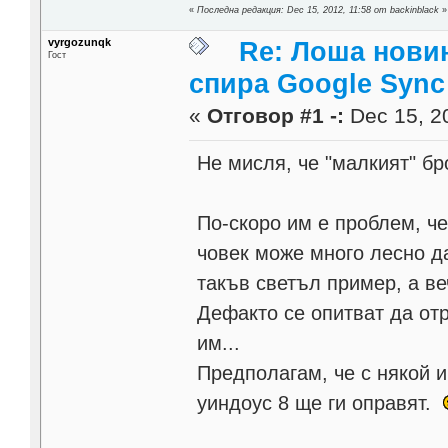
«
Последна редакция: Dec 15, 2012, 11:58 от backinblack
»
vyrgozunqk
Re: Лоша новин
Гост
спира Google Sync
«
Отговор #1 -:
Dec 15, 20
Не мисля, че "малкият" бр
По-скоро им е проблем, ч
човек може много лесно д
такъв светъл пример, а ве
Дефакто се опитват да от
им...
Предполагам, че с някой и
уиндоус 8 ще ги оправят.