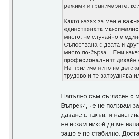
режими и граничарите, кои
Както казах за мен е важн
единствената максимално 
много, не случайно е един
Съпоствана с двата и друг
много по-бърза... Еми какв
професионалният дизайн 
Не прилича нито на детска
трудово и те затруднява и
Напълно съм съгласен с м
Въпреки, че не ползвам з
даване с такъв, и наистин
не искам никой да ме напа
защо е по-стабилно. Дост