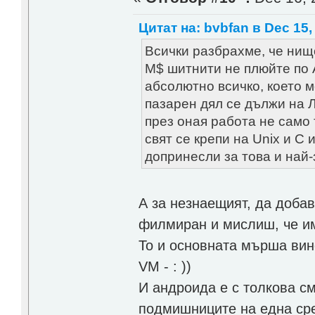
Цитат на: bvbfan в Dec 15,
Всички разбрахме, че нищ
М$ шитнити не плюйте по 
абсолютно всичко, което м
пазарен дял се дължи на Л
през оная работа не само 
свят се крепи на Unix и C 
допринесли за това и най-
А за незнаещият, да добав
филмиран и мислиш, че им
To и основната мърша вино
VM - : ))
И андроида е с толкова см
подмишниците на една сре