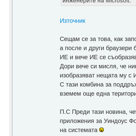
инженерите на Microsoft.
Източник
Сещам се за това, как зап
а после и други браузери
ИЕ и вече ИЕ се съобразяв
Дори вече си мисля, че ни
изобразяват нещата му с
С тази комбина за поддръ
вземем още една територи
П.С Преди тази новина, че
приложения за Уиндоус Фо
на системата