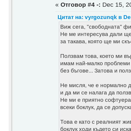
«
Отговор #4 -:
Dec 15, 20
Цитат на: vyrgozunqk в Dec
Виж сега, "свободната" фи
Не ме интересува дали ще 
за такава, която ще ми скъ
Ползвам това, което ми въ
имам най-малко проблеми с
без бъгове... Затова и по
Не мисля, че е нормално д
и да ми се налага да ползв
Не ми е приятно софтуера 
всеки боклук, да се допуск
Това е като с реалният жив
боклук ходи където си иска