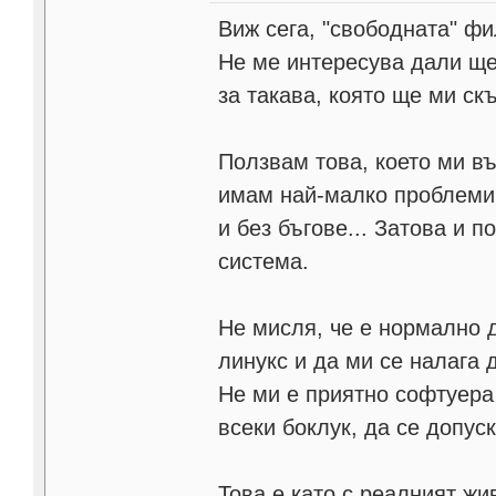
Виж сега, "свободната" фи
Не ме интересува дали ще 
за такава, която ще ми ск
Ползвам това, което ми въ
имам най-малко проблеми 
и без бъгове... Затова и 
система.
Не мисля, че е нормално д
линукс и да ми се налага 
Не ми е приятно софтуера 
всеки боклук, да се допуск
Това е като с реалният жи