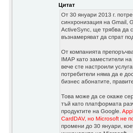
Цитат
От 30 януари 2013 г. потр
синхронизация на Gmail, G
ActiveSync, ще трябва да
възнамеряват да спрат по
От компанията препоръчва
IMAP като заместители на 
вече сте настроили услуга
потребители няма да е до
бизнес абонатите, правит
Това може да се окаже се
тъй като платформата раз
продуктите на Google.
App
CardDAV, но Microsoft не 
промени до 30 януари, кое