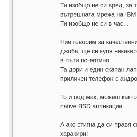
Ти изобщо не си вред, за
вътрешната мрежа на IBM
Ти изобщо не си в час...
Ние говорим за качествен
джоба, ще си купя някакво
в пъти по-евтино...
Та дори и един скапан лапт
приличен телефон с андро
То и под мак, можеш както
native BSD апликации...
А ако стигна да си правя 
харакири!