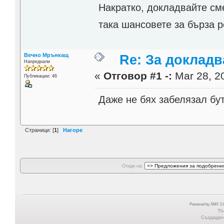
Накратко, докладвайте см
така шансовете за бърза 
Вечно Мрънкащ
Re: За докладв
Напреднали
«
Отговор #1 -:
Mar 28, 20
Публикации: 46
Даже не бях забелязал бут
Страници: [
1
]
Нагоре
Отиди на:
Powered by SMF 2.0
Th
Създадена