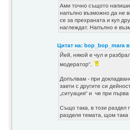
Ами точно същото напиши 
напълно възможно да не ви
се за прехраната и куп др
наглеждат. Напълно е възм
Цитат на: bop_bop_mara в 
Йей, някой е чул и разбр
модератор“.
Допълвам - при докладване
заети с другите си дейнос
„ситуация“ и че при първ
Също така, в този раздел
разделя темата, щом така