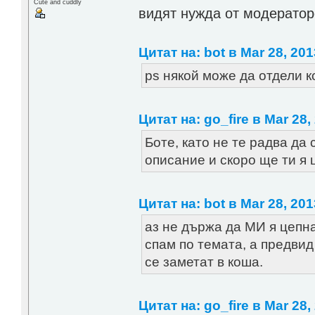
Cute and cuddly
видят нужда от модератор
Цитат на: bot в Mar 28, 201
ps някой може да отдели 
Цитат на: go_fire в Mar 28,
Боте, като не те радва да
описание и скоро ще ти я 
Цитат на: bot в Mar 28, 201
аз не държа да МИ я цепна
спам по темата, а предвид
се заметат в коша.
Цитат на: go_fire в Mar 28,