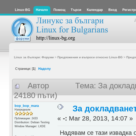
Linux-BG
Начало
Помощ
Търси
Календар
Вход
Регистр
Linux за българи: Форуми
>
Предложения и въпроси относно Linux-BG
>
Предл
Страници: [
1
]
Надолу
Автор
Тема: За доклад
24180 пъти)
bop_bop_mara
За докладване
Напреднали
«
-:
Mar 28, 2013, 14:07 »
Публикации: 2433
Distribution: Debian Testing
Window Manager: LXDE
Надявам се тази извадка о