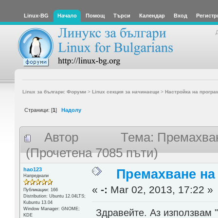
Linux-BG
Начало
Помощ
Търси
Календар
Вход
Регистр
Linux за българи: Форуми
>
Linux секция за начинаещи
>
Настройка на програ
Страници: [
1
]
Надолу
Автор
Тема: Премахван
(Прочетена 7085 пъти)
hao123
Премахване на
Напреднали
«
-:
Mar 02, 2013, 17:22 »
Публикации: 166
Distribution: Ubuntu 12.04LTS;
Kubuntu 13.04
Window Manager: GNOME;
Здравейте. Аз използвам 
KDE