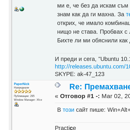
ми е, че без да искам съм
знам как да ги махна. За
т
открих, че имало комбинац
нищо не става. Пробвах с 
Бихте ли ми обяснили как
И преди и сега, "Ubuntu 10.
http://releases.ubuntu.com/1
SKYPE: ak-47_123
PaperNick
Re: Премахване
Напреднали
«
Отговор #1 -:
Mar 02, 20
Публикации: 295
Window Manager: Xfce
В
този
сайт пише: Win+Alt+
Practi
c
e