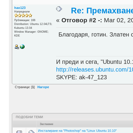
hao123
Re: Премахване
Напреднали
«
Отговор #2 -:
Mar 02, 20
Публикации: 166
Distribution: Ubuntu 12.04LTS;
Kubuntu 13.04
Window Manager: GNOME;
Благодаря, готин. Златен
KDE
И преди и сега, "Ubuntu 10.
http://releases.ubuntu.com/1
SKYPE: ak-47_123
Страници: [
1
]
Нагоре
ПОДОБНИ ТЕМИ
Заглавие
Инсталиране на "Photoshop" на "Linux Ubuntu 10.10"