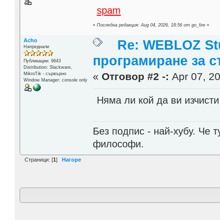
spam
«
Последна редакция: Aug 04, 2026, 18:56 от go_fire
»
Acho
Re: WEBLOZ Stu
Напреднали
програмиране за с
Публикации: 9643
Distribution: Slackware,
«
Отговор #2 -:
Apr 07, 20
MikroTik - сървърно
Window Manager: console only
Няма ли кой да ви изчисти
Без подпис - най-хубу. Че 
философи.
Страници: [
1
]
Нагоре