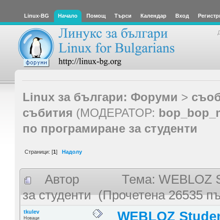
Linux-BG
Начало
Помощ
Търси
Календар
Вход
Регистр
Linux за българи: Форуми
>
съоб
събития
(МОДЕРАТОР:
bop_bop_
по програмиране за студенти
Страници: [
1
]
Надолу
Автор
Тема: WEBLOZ St
за студенти (Прочетена 26535 пъ
tkulev
WEBLOZ Studen
Новаци