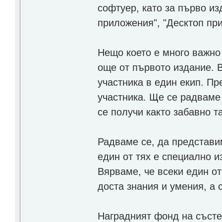
софтуер, като за първо из
приложения", "Десктоп пр
Нещо което е много важно
още от първото издание. 
участника в един екип. Пр
участника. Ще се радваме 
се получи както забавно т
Радваме се, да представи
един от тях е специално и
Вярваме, че всеки един о
доста знания и умения, а 
Нагрaдният фонд на състе