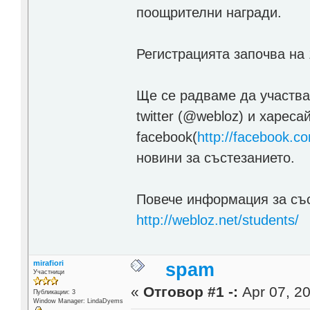
поощрителни награди.
Регистрацията започва на
Ще се радваме да участва
twitter (@webloz) и хареса
facebook(
http://facebook.c
новини за състезанието.
Повече информация за със
http://webloz.net/students/
mirafiori
spam
Участници
«
Отговор #1 -:
Apr 07, 20
Публикации: 3
Window Manager: LindaDyems