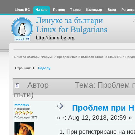
Linux-BG
Начало
Помощ
Търси
Календар
Вход
Регистр
Linux за българи: Форуми
>
Предложения и въпроси относно Linux-BG
>
Предл
Страници: [
1
]
Надолу
Автор
Тема: Проблем 
пъти)
remotexx
Проблем при Н
Напреднали
«
-:
Aug 12, 2013, 20:59 »
Публикации: 5873
1. При регистриране на н