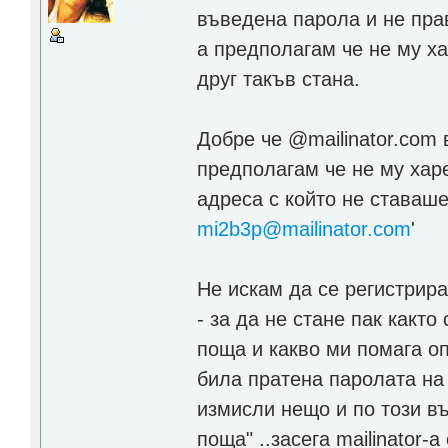
въведена парола и не пра
а предполагам че не му х
друг такъв стана.
Добре че @mailinator.com 
предполагам че не му харе
адреса с който не ставаше
mi2b3p@mailinator.com
'
Не искам да се регистрир
- за да не стане пак както
поща и какво ми помага о
била пратена паролата на 
измисли нещо и по този въ
поща" ..засега mailinator-