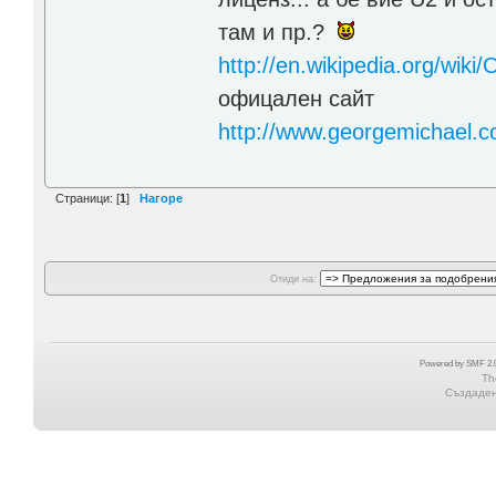
там и пр.?
http://en.wikipedia.org/wi
офицален сайт
http://www.georgemichael.c
Страници: [
1
]
Нагоре
Отиди на:
Powered by SMF 2.0
Th
Създадена