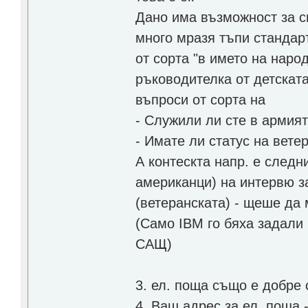
Дано има възможност за с
много мразя тъпи стандар
от сорта "в името на наро
ръководителка от детската
въпроси от сорта на
- Служили ли сте в армият
- Имате ли статус на вете
А контескта напр. е следн
американци) на интервю з
(ветеранската) - щеше да 
(Само IBM го бяха задали
САЩ)
3. ел. поща също е добре 
4. Ваш адрес за ел. поща -