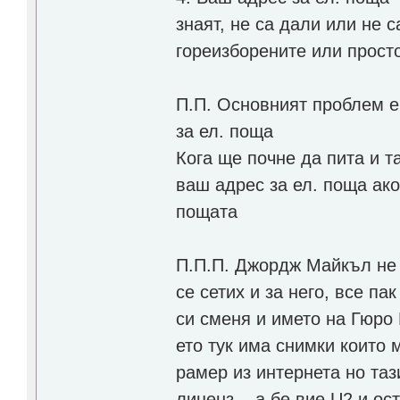
знаят, не са дали или не 
гореизборените или просто
П.П. Основният проблем е
за ел. поща
Кога ще почне да пита и
ваш адрес за ел. поща ако
пощата
П.П.П. Джордж Майкъл не м
се сетих и за него, все па
си сменя и името на Гюро
ето тук има снимки които 
рамер из интернета но та
лиценз... а бе вие U2 и ос