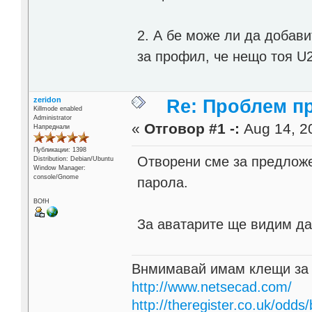
2. А бе може ли да добав
за профил, че нещо тоя U2
zeridon
Re: Проблем п
Killmode enabled
Administrator
«
Отговор #1 -:
Aug 14, 20
Напреднали
Публикации: 1398
Отворени сме за предложе
Distribution: Debian/Ubuntu
Window Manager:
console/Gnome
парола.
BOfH
За аватарите ще видим д
Внмимавай имам клещи за
http://www.netsecad.com/
http://theregister.co.uk/odds/