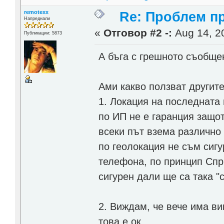
remotexx
Re: Проблем п
Напреднали
«
Отговор #2 -:
Aug 14, 20
Публикации: 5873
А бъга с грешното съобще
Ами какво ползват другите.
1. Локация на последната 
по ИП не е гаранция защот
всеки път взема различно 
по геолокация не съм сигу
телефона, по принцип Спр
сигурен дали ще са така "
2. Виждам, че вече има ви
това е ок