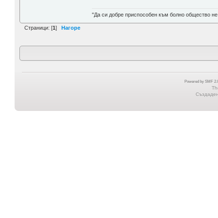
"Да си добре приспособен към болно общество не
Страници: [
1
]
Нагоре
Powered by SMF 2.0
Th
Създадена