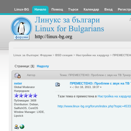
Linux-BG
Начало
Помощ
Търси
Календар
Вход
Регистр
Linux за българи: Форуми
>
BSD секция
>
Настройки на хардуер
>
ПРЕМЕСТЕНО:
Страници: [
1
]
Надолу
Автор
Тема: ПРЕМЕСТЕНО: Проблем с звук на ТВ Тунер.
neter
ПРЕМЕСТЕНО: Проблем с звук на ТВ 
Global Moderator
«
-:
Oct 16, 2013, 19:37 »
Напреднали
Тази тема е преместена в
Настройка на хардуе
Публикации: 3408
Distribution: Debian,
http://www.linux-bg.org/forum/index.php?topic=4533
SailfishOS, CentOS
Window Manager: LXDE,
Lipstick