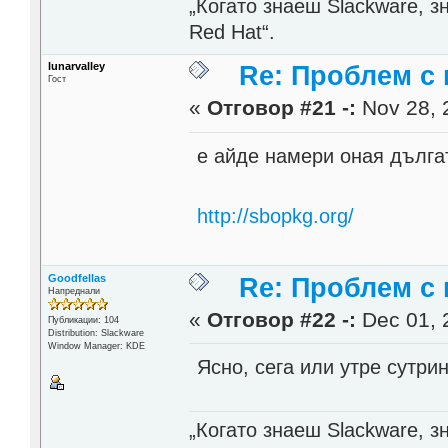
„Когато знаеш Slackware, 
Red Hat“.
lunarvalley
Re: Проблем с 
Гост
«
Отговор #21 -:
Nov 28, 
е айде намери оная дълга
http://sbopkg.org/
Goodfellas
Re: Проблем с 
Напреднали
«
Отговор #22 -:
Dec 01, 
Публикации: 104
Distribution: Slackware
Window Manager: KDE
Ясно, сега или утре сутри
„Когато знаеш Slackware, 