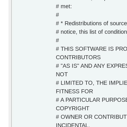
# met:
#
# * Redistributions of sourc
# notice, this list of conditi
#
# THIS SOFTWARE IS PR
CONTRIBUTORS
# "AS IS" AND ANY EXPR
NOT
# LIMITED TO, THE IMPL
FITNESS FOR
# A PARTICULAR PURPOSE
COPYRIGHT
# OWNER OR CONTRIBUTO
INCIDENTAL,