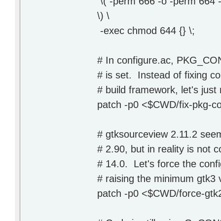
\( -perm 666 -o -perm 664 
\) \
-exec chmod 644 {} \;
# In configure.ac, PKG_CONF
# is set. Instead of fixing c
# build framework, let's jus
patch -p0 <$CWD/fix-pkg-co
# gtksourceview 2.11.2 seem
# 2.90, but in reality is not
# 14.0. Let's force the confi
# raising the minimum gtk3 
patch -p0 <$CWD/force-gtk