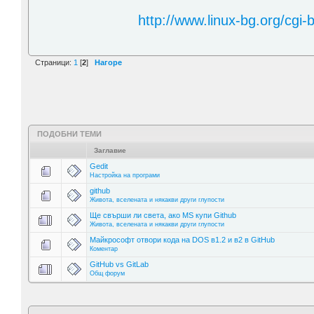
http://www.linux-bg.org/cgi
Страници:
1
[
2
]
Нагоре
ПОДОБНИ ТЕМИ
Заглавие
Gedit
Настройка на програми
github
Живота, вселената и някакви други глупости
Ще свърши ли света, ако MS купи Github
Живота, вселената и някакви други глупости
Майкрософт отвори кода на DOS в1.2 и в2 в GitHub
Коментар
GitHub vs GitLab
Общ форум