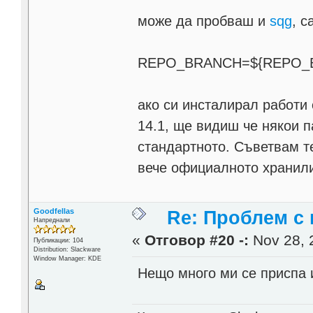
може да пробваш и
sqg
, с
REPO_BRANCH=${REPO_B
ако си инсталирал работи 
14.1, ще видиш че някои п
стандартното. Съветвам те
вече официалното хранили
Goodfellas
Re: Проблем с 
Напреднали
«
Отговор #20 -:
Nov 28, 
Публикации: 104
Distribution: Slackware
Window Manager: KDE
Нещо много ми се приспа 