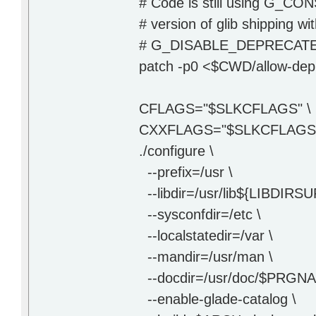
# Code is still using G_CO
# version of glib shipping w
# G_DISABLE_DEPRECATED 
patch -p0 <$CWD/allow-depr
CFLAGS="$SLKCFLAGS" \
CXXFLAGS="$SLKCFLAGS"
./configure \
--prefix=/usr \
--libdir=/usr/lib${LIBDIRSU
--sysconfdir=/etc \
--localstatedir=/var \
--mandir=/usr/man \
--docdir=/usr/doc/$PRGN
--enable-glade-catalog \