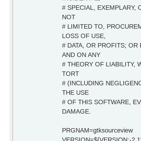
# SPECIAL, EXEMPLARY,
NOT
# LIMITED TO, PROCURE
LOSS OF USE,
# DATA, OR PROFITS; O
AND ON ANY
# THEORY OF LIABILITY, 
TORT
# (INCLUDING NEGLIGEN
THE USE
# OF THIS SOFTWARE, EV
DAMAGE.
PRGNAM=gtksourceview
VERSION=${VERSION:-2.11