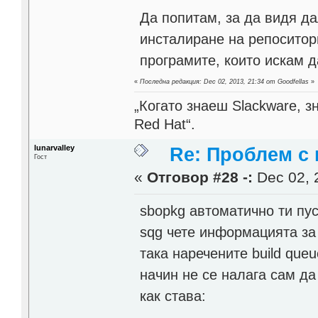
Да попитам, за да видя да
инсталиране на репоситор
програмите, които искам д
«
Последна редакция: Dec 02, 2013, 21:34 от Goodfellas
»
„Когато знаеш Slackware, 
Red Hat“.
lunarvalley
Re: Проблем с 
Гост
«
Отговор #28 -:
Dec 02, 
sbopkg автоматично ти пус
sqg чете информацията за
така наречените build que
начин не се налага сам да
как става: