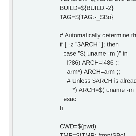
BUILD=${BUILD:-2}
TAG=${TAG:-_SBo}
# Automatically determine th
if [ -z "$ARCH" ]; then
case "$( uname -m )" in
i?86) ARCH=i486 ;;
arm*) ARCH=arm ;;
# Unless $ARCH is already 
*) ARCH=$( uname -m )
esac
fi
CWD=$(pwd)
TMP=${TMP:-/tmp/SBo}