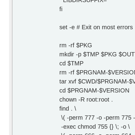
LIBDIRSUFFIX=""
fi
set -e # Exit on most errors
rm -rf $PKG
mkdir -p $TMP $PKG $OU
cd $TMP
rm -rf $PRGNAM-$VERSIO
tar xvf $CWD/$PRGNAM-$V
cd $PRGNAM-$VERSION
chown -R root:root .
find . \
\( -perm 777 -o -perm 775 -
-exec chmod 755 {} \; -o \