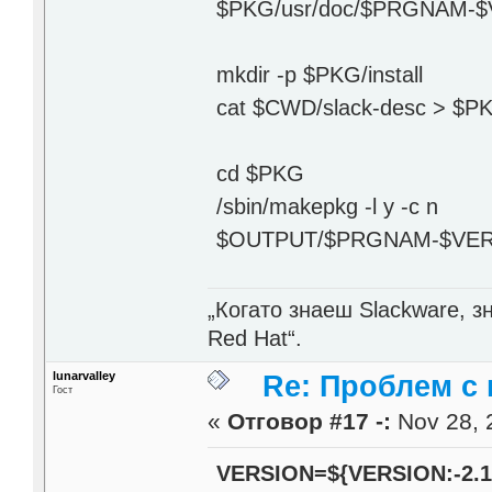
$PKG/usr/doc/$PRGNAM-$
mkdir -p $PKG/install
cat $CWD/slack-desc > $PKG
cd $PKG
/sbin/makepkg -l y -c n
$OUTPUT/$PRGNAM-$VERS
„Когато знаеш Slackware, 
Red Hat“.
lunarvalley
Re: Проблем с 
Гост
«
Отговор #17 -:
Nov 28, 
VERSION=${VERSION:-2.1