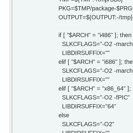
PKG=$TMP/package-$PR
OUTPUT=${OUTPUT:-/tmp}
if [ "$ARCH" = "i486" ]; then
SLKCFLAGS="-O2 -march=i
LIBDIRSUFFIX=""
elif [ "$ARCH" = "i686" ]; th
SLKCFLAGS="-O2 -march=i
LIBDIRSUFFIX=""
elif [ "$ARCH" = "x86_64" ];
SLKCFLAGS="-O2 -fPIC"
LIBDIRSUFFIX="64"
else
SLKCFLAGS="-O2"