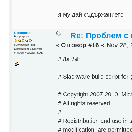
я му дай съдържанието
Goodfellas
Re: Проблем с 
Напреднали
«
Отговор #16 -:
Nov 28, 
Публикации: 104
Distribution: Slackware
Window Manager: KDE
#!/bin/sh
# Slackware build script for
# Copyright 2007-2010 Mic
# All rights reserved.
#
# Redistribution and use in 
# modification, are permitted