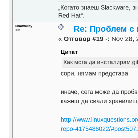
„Когато знаеш Slackware, 
Red Hat“.
lunarvalley
Re: Проблем с 
Гост
«
Отговор #19 -:
Nov 28, 
Цитат
Как мога да инсталирам gi
сори, нямам представа
иначе, сега може да пробв
кажеш да свали хранилище
http://www.linuxquestions.o
repo-4175486022/#post507