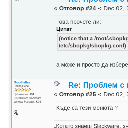
«
Отговор #24 -:
Dec 02, 
Това прочете ли:
Цитат
(notice that a /root/.sbopkg.
/etc/sbopkg/sbopkg.conf)
а може и просто да избере
Goodfellas
Re: Проблем с 
Напреднали
«
Отговор #25 -:
Dec 02, 
Публикации: 104
Distribution: Slackware
Window Manager: KDE
Къде са тези менюта ?
„Когато знаеш Slackware, 