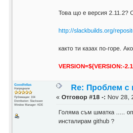
Това що е версия 2.11.2? 
http://slackbuilds.org/reposi
както ти казах по-горе. Ак
VERSION=${VERSION:-2.1
Goodfellas
Re: Проблем с 
Напреднали
«
Отговор #18 -:
Nov 28, 
Публикации: 104
Distribution: Slackware
Window Manager: KDE
Голяма съм шматка ..... о
инсталирам github ?