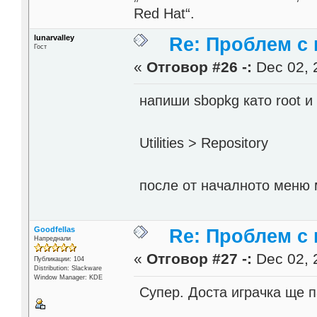
Red Hat“.
lunarvalley
Re: Проблем с 
Гост
«
Отговор #26 -:
Dec 02, 
напиши sbopkg като root и
Utilities > Repository
после от началното меню 
Goodfellas
Re: Проблем с 
Напреднали
«
Отговор #27 -:
Dec 02, 
Публикации: 104
Distribution: Slackware
Window Manager: KDE
Супер. Доста играчка ще п