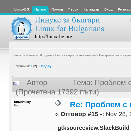
Linux-BG
Начало
Помощ
Търси
Календар
Вход
Регистр
Linux за българи: Форуми
>
Linux секция за начинаещи
>
Настройка на програ
Страници:
1
[
2
]
Надолу
Автор
Тема: Проблем с 
(Прочетена 17392 пъти)
lunarvalley
Re: Проблем с 
Гост
«
Отговор #15 -:
Nov 28, 
gtksourceview.SlackBuild