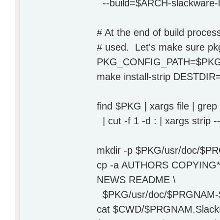
--build=$ARCH-slackware-l
# At the end of build proces
# used. Let's make sure pkg-
PKG_CONFIG_PATH=$PKG
make install-strip DESTDI
find $PKG | xargs file | grep
| cut -f 1 -d : | xargs strip 
mkdir -p $PKG/usr/doc/
cp -a AUTHORS COPYING*
NEWS README \
$PKG/usr/doc/$PRGNAM
cat $CWD/$PRGNAM.SlackB