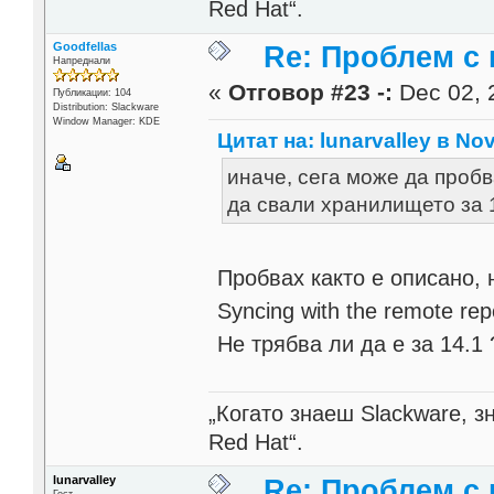
Red Hat“.
Goodfellas
Re: Проблем с 
Напреднали
«
Отговор #23 -:
Dec 02, 
Публикации: 104
Distribution: Slackware
Window Manager: KDE
Цитат на: lunarvalley в Nov
иначе, сега може да пробв
да свали хранилището за 1
Пробвах както е описано, н
Syncing with the remote repo
Не трябва ли да е за 14.1 
„Когато знаеш Slackware, 
Red Hat“.
lunarvalley
Re: Проблем с 
Гост