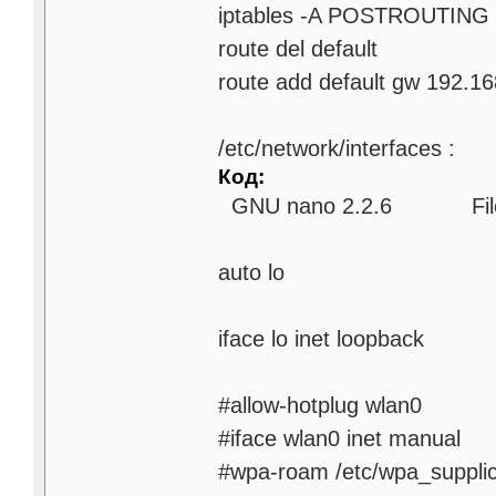
iptables -A POSTROUTING
route del default
route add default gw 192.16
/etc/network/interfaces :
Код:
GNU nano 2.2.6 File: /e
auto lo
iface lo inet loopback
#allow-hotplug wlan0
#iface wlan0 inet manual
#wpa-roam /etc/wpa_supplic