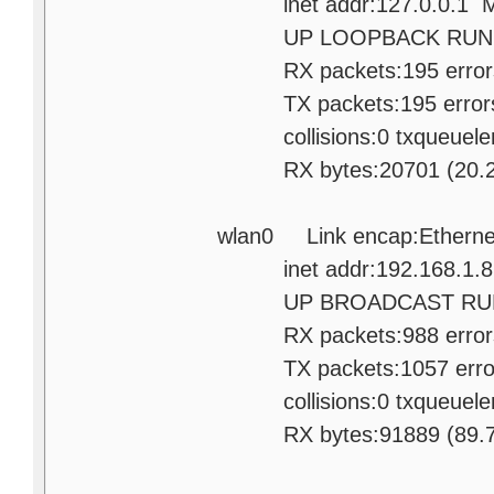
inet addr:127.0.0.1 Ma
UP LOOPBACK RUNNING
RX packets:195 errors:0
TX packets:195 errors:0 
collisions:0 txqueuele
RX bytes:20701 (20.2 Ki
wlan0 Link encap:Etherne
inet addr:192.168.1.8 B
UP BROADCAST RUNNIN
RX packets:988 errors:0
TX packets:1057 errors:0
collisions:0 txqueuele
RX bytes:91889 (89.7 Ki