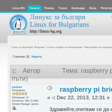
Linux-BG
Начало
Помощ
Търси
Календар
Вход
Регистр
Linux за българи: Форуми
>
Linux секция за начинаещи
>
Настройка на програ
Страници: [
1
]
Надолу
Автор
Тема: raspberry 
пъти)
peshoa
raspberry pi br
Напреднали
«
-:
Dec 22, 2013, 12:31 »
Публикации: 13
Distribution: Мint 11 64bit
Window Manager: gnome
Здравейте,опитвам се да 