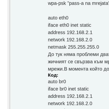
wpa-psk "pass-a na mrejata
auto eth0
iface eth0 inet static
address 192.168.2.1
network 192.168.2.0
netmask 255.255.255.0
До тук няма проблеми два
жичният се свързва към мр
мрежи.В момента който до
Код:
auto br0
iface br0 inet static
address 192.168.2.1
network 192.168.2.0