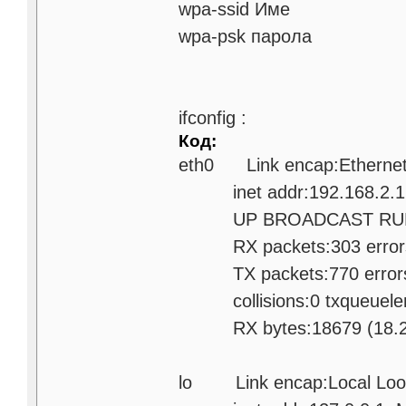
wpa-ssid Име
wpa-psk парола
ifconfig :
Код:
eth0 Link encap:Ethernet
inet addr:192.168.2.1 B
UP BROADCAST RUNNIN
RX packets:303 errors:0
TX packets:770 errors:0 
collisions:0 txqueuele
RX bytes:18679 (18.2 Ki
lo Link encap:Local Loo