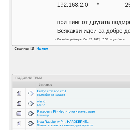
192.168.2.0 * 255
при пинг от другата подмр
Всякакви идеи са добре 
«
Последна редакция: Dec 25, 2013, 10:56 от peshoa
»
Страници: [
1
]
Нагоре
ПОДОБНИ ТЕМИ
Заглавие
Bridge eth0 and eth1
Настройка на хардуер
wlan0
Кошче
Raspberry Pi - Честито на късметлиите
Коментар
Next Raspberry PI... HARDKERNEL
Живота, вселената и някакви други глупости