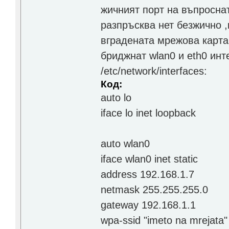
жичният порт на въпроснат
разпръсква нет безжично ,к
вградената мрежова карта н
бриджнат wlan0 и eth0 ин
/etc/network/interfaces:
Код:
auto lo
iface lo inet loopback
auto wlan0
iface wlan0 inet static
address 192.168.1.7
netmask 255.255.255.0
gateway 192.168.1.1
wpa-ssid "imeto na mrejata"