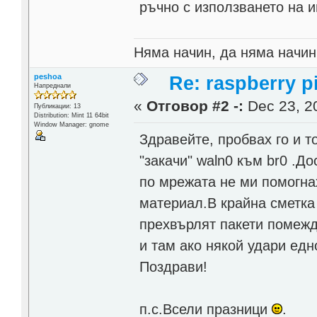
ръчно с използването на ин
Няма начин, да няма начин
peshoa
Re: raspberry p
Напреднали
«
Отговор #2 -:
Dec 23, 20
Публикации: 13
Distribution: Мint 11 64bit
Window Manager: gnome
Здравейте, пробвах го и т
"закачи" waln0 към br0 .Д
по мрежата не ми помогна
материал.В крайна сметка 
прехвърлят пакети помежду
и там ако някой удари ед
Поздрави!
п.с.Всели празници
.