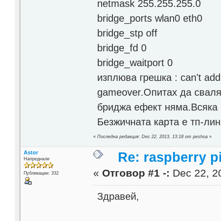
netmask 255.255.255.0
bridge_ports wlan0 eth0
bridge_stp off
bridge_fd 0
bridge_waitport 0
изплюва грешка : can't add 
gameover.Опитах да сваля 
бриджа ефект няма.Всяка
Безжичната карта е тп-лин
«
Последна редакция: Dec 22, 2013, 13:18 от peshoa
»
Astor
Re: raspberry p
Напреднали
«
Отговор #1 -:
Dec 22, 20
Публикации: 332
Здравей,