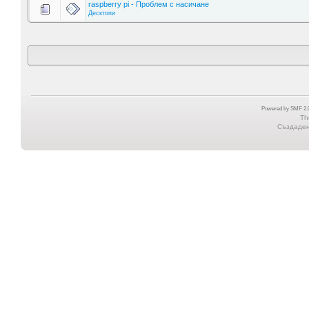
raspberry pi - Проблем с насичане
Десктопи
Powered by SMF 2.0
Th
Създадена