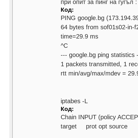
при опит за пинг на гугъл :
Код:
PING google.bg (173.194.39
64 bytes from sof01s02-in-f
time=29.9 ms
^C
--- google.bg ping statistics -
1 packets transmitted, 1 re
rtt min/avg/max/mdev = 29
iptabes -L
Код:
Chain INPUT (policy ACCEP
target prot opt sourc