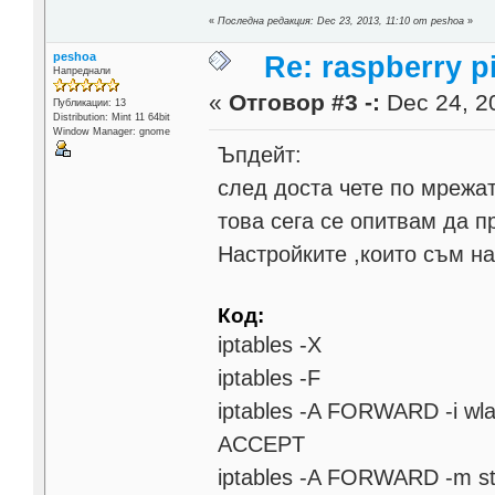
«
Последна редакция: Dec 23, 2013, 11:10 от peshoa
»
peshoa
Re: raspberry p
Напреднали
«
Отговор #3 -:
Dec 24, 20
Публикации: 13
Distribution: Мint 11 64bit
Window Manager: gnome
Ъпдейт:
след доста чете по мрежат
това сега се опитвам да пр
Настройките ,които съм на
Код:
iptables -X
iptables -F
iptables -A FORWARD -i wlan
ACCEPT
iptables -A FORWARD -m s