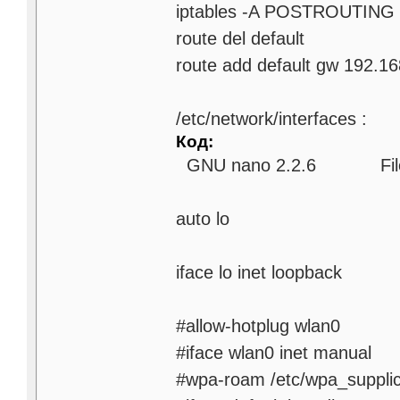
iptables -A POSTROUTING
route del default
route add default gw 192.16
/etc/network/interfaces :
Код:
GNU nano 2.2.6 File: /e
auto lo
iface lo inet loopback
#allow-hotplug wlan0
#iface wlan0 inet manual
#wpa-roam /etc/wpa_supplic