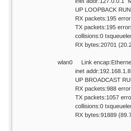
inet addr:127.0.0.1 Ma
UP LOOPBACK RUNNING
RX packets:195 errors:0
TX packets:195 errors:0 
collisions:0 txqueuele
RX bytes:20701 (20.2 Ki
wlan0 Link encap:Etherne
inet addr:192.168.1.8 B
UP BROADCAST RUNNIN
RX packets:988 errors:0
TX packets:1057 errors:0
collisions:0 txqueuele
RX bytes:91889 (89.7 Ki