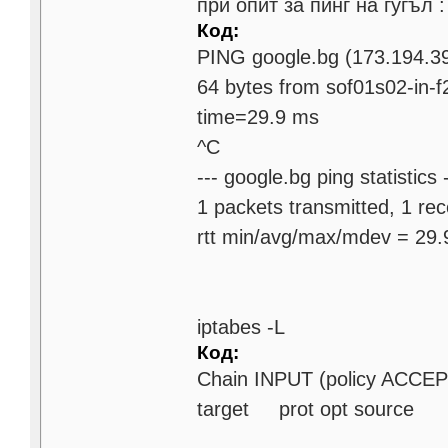
при опит за пинг на гугъл :
Код:
PING google.bg (173.194.39
64 bytes from sof01s02-in-f
time=29.9 ms
^C
--- google.bg ping statistics -
1 packets transmitted, 1 re
rtt min/avg/max/mdev = 29
iptabes -L
Код:
Chain INPUT (policy ACCEP
target prot opt sourc