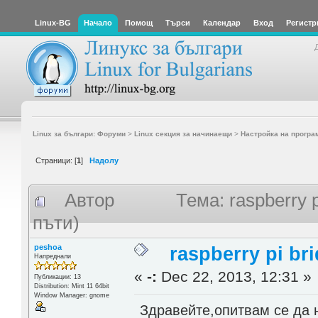
Linux-BG
Начало
Помощ
Търси
Календар
Вход
Регистр
Linux за българи: Форуми
>
Linux секция за начинаещи
>
Настройка на програ
Страници: [
1
]
Надолу
Автор
Тема: raspberry 
пъти)
peshoa
raspberry pi br
Напреднали
«
-:
Dec 22, 2013, 12:31 »
Публикации: 13
Distribution: Мint 11 64bit
Window Manager: gnome
Здравейте,опитвам се да 