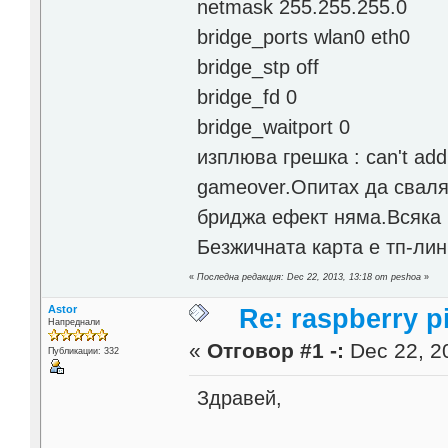
netmask 255.255.255.0
bridge_ports wlan0 eth0
bridge_stp off
bridge_fd 0
bridge_waitport 0
изплюва грешка : can't add 
gameover.Опитах да сваля 
бриджа ефект няма.Всяка
Безжичната карта е тп-лин
«
Последна редакция: Dec 22, 2013, 13:18 от peshoa
»
Astor
Re: raspberry p
Напреднали
«
Отговор #1 -:
Dec 22, 20
Публикации: 332
Здравей,