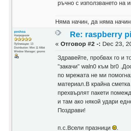
ръчно с използването на ин
Няма начин, да няма начин
peshoa
Re: raspberry p
Напреднали
«
Отговор #2 -:
Dec 23, 20
Публикации: 13
Distribution: Мint 11 64bit
Window Manager: gnome
Здравейте, пробвах го и т
"закачи" waln0 към br0 .Д
по мрежата не ми помогна
материал.В крайна сметка 
прехвърлят пакети помежду
и там ако някой удари ед
Поздрави!
п.с.Всели празници
.