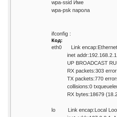
wpa-ssid Име
wpa-psk парола
ifconfig :
Код:
eth0 Link encap:Ethernet
inet addr:192.168.2.1 B
UP BROADCAST RUNNIN
RX packets:303 errors:0
TX packets:770 errors:0 
collisions:0 txqueuele
RX bytes:18679 (18.2 Ki
lo Link encap:Local Loo