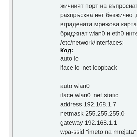
жичният порт на въпроснат
разпръсква нет безжично ,к
вградената мрежова карта н
бриджнат wlan0 и eth0 ин
/etc/network/interfaces:
Код:
auto lo
iface lo inet loopback
auto wlan0
iface wlan0 inet static
address 192.168.1.7
netmask 255.255.255.0
gateway 192.168.1.1
wpa-ssid "imeto na mrejata"