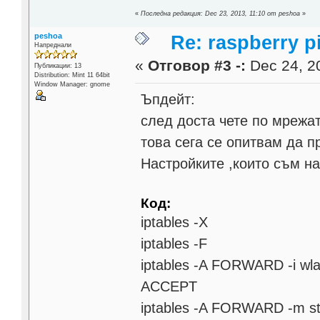
«
Последна редакция: Dec 23, 2013, 11:10 от peshoa
»
peshoa
Re: raspberry p
Напреднали
«
Отговор #3 -:
Dec 24, 20
Публикации: 13
Distribution: Мint 11 64bit
Window Manager: gnome
Ъпдейт:
след доста чете по мрежат
това сега се опитвам да пр
Настройките ,които съм на
Код:
iptables -X
iptables -F
iptables -A FORWARD -i wlan
ACCEPT
iptables -A FORWARD -m s