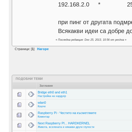
192.168.2.0 * 255
при пинг от другата подмр
Всякакви идеи са добре 
«
Последна редакция: Dec 25, 2013, 10:56 от peshoa
»
Страници: [
1
]
Нагоре
ПОДОБНИ ТЕМИ
Заглавие
Bridge eth0 and eth1
Настройка на хардуер
wlan0
Кошче
Raspberry Pi - Честито на късметлиите
Коментар
Next Raspberry PI... HARDKERNEL
Живота, вселената и някакви други глупости