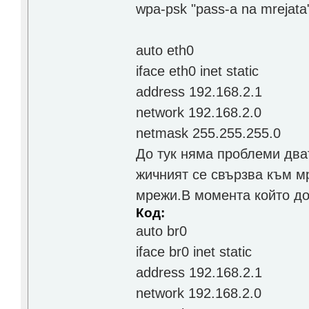
wpa-psk "pass-a na mrejata
auto eth0
iface eth0 inet static
address 192.168.2.1
network 192.168.2.0
netmask 255.255.255.0
До тук няма проблеми два
жичният се свързва към мр
мрежи.В момента който до
Код:
auto br0
iface br0 inet static
address 192.168.2.1
network 192.168.2.0