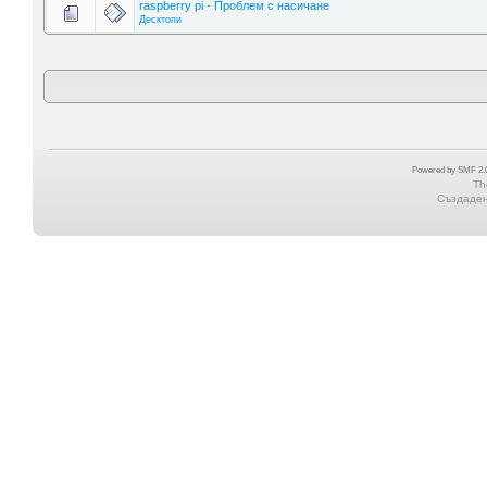
raspberry pi - Проблем с насичане
Десктопи
Powered by SMF 2.0
Th
Създадена