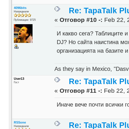
4096bits
Re: TapaTalk Pl
Напреднали
«
Отговор #10 -:
Feb 22, 
Публикации: 9725
И какво сега? Таблиците и
DJ? Но сайта наистина мож
организацията на базите и 
As they say in Mexico, "Dasvi
User13
Re: TapaTalk Pl
Гост
«
Отговор #11 -:
Feb 22, 
Иначе вече почти всички 
RSSone
Re: TapaTalk Pl
Напреднали