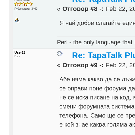
«
Отговор #8 -:
Feb 22, 20
Публикации: 3469
Я най добре слагайте един
Perl - the only language that
User13
Re: TapaTalk Pl
Гост
«
Отговор #9 -:
Feb 22, 20
Абе няма какво да се лъж
се оправи поне форума да
не се иска писане на код,
смени форумната система.
телефона. Само ще се пре
е кой знае каква голяма а