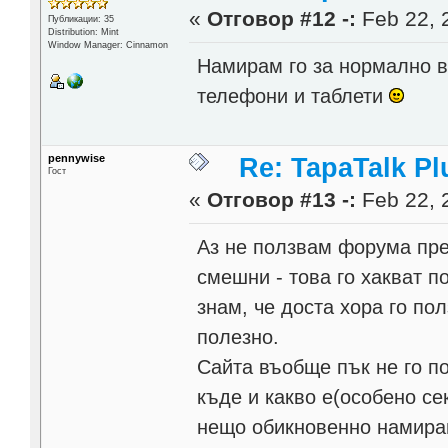
«
Отговор #12 -:
Feb 22, 
Публикации: 35
Distribution: Mint
Window Manager: Cinnamon
Намирам го за нормално в
телефони и таблети
pennywise
Re: TapaTalk Pl
Гост
«
Отговор #13 -:
Feb 22, 
Аз не ползвам форума пре
смешни - това го хакват п
знам, че доста хора го по
полезно.
Сайта въобще пък не го п
къде и какво е(особено се
нещо обикновенно намирам