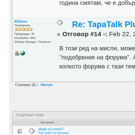
година смятам, че е добър
RSSone
Re: TapaTalk Pl
Напреднали
«
Отговор #14 -:
Feb 22, 
Публикации: 35
Distribution: Mint
Window Manager: Cinnamon
В този ред на мисли, мож
"подобрения на форума". А
колкото форума с тази тем
Страници: [
1
]
2
Нагоре
ПОДОБНИ ТЕМИ
Заглавие
plugin za xmms?
Настройка на програми