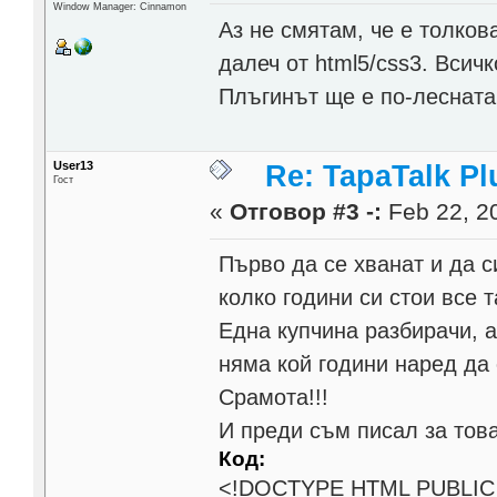
Window Manager: Cinnamon
Аз не смятам, че е толков
далеч от html5/css3. Всичко
Плъгинът ще е по-лесната
User13
Re: TapaTalk Pl
Гост
«
Отговор #3 -:
Feb 22, 20
Първо да се хванат и да с
колко години си стои все т
Една купчина разбирачи, 
няма кой години наред да
Срамота!!!
И преди съм писал за тов
Код:
<!DOCTYPE HTML PUBLIC "-