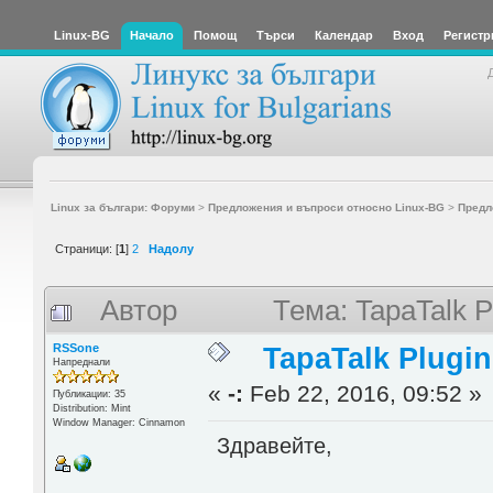
Linux-BG
Начало
Помощ
Търси
Календар
Вход
Регистр
Linux за българи: Форуми
>
Предложения и въпроси относно Linux-BG
>
Предл
Страници: [
1
]
2
Надолу
Автор
Тема: TapaTalk 
RSSone
TapaTalk Plugin
Напреднали
«
-:
Feb 22, 2016, 09:52 »
Публикации: 35
Distribution: Mint
Window Manager: Cinnamon
Здравейте,