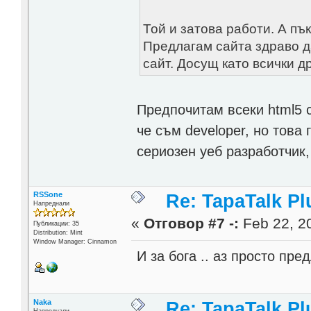
Той и затова работи. А пъ
Предлагам сайта здраво 
сайт. Досущ като всички др
Предпочитам всеки html5 с
че съм developer, но това
сериозен уеб разработчик,
RSSone
Re: TapaTalk Pl
Напреднали
«
Отговор #7 -:
Feb 22, 20
Публикации: 35
Distribution: Mint
Window Manager: Cinnamon
И за бога .. аз просто пре
Naka
Re: TapaTalk Pl
Напреднали