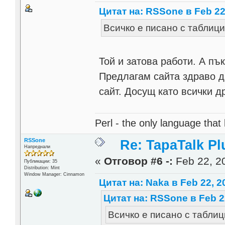
Цитат на: RSSone в Feb 22,
Всичко е писано с таблици и
Той и затова работи. А пъ
Предлагам сайта здраво 
сайт. Досущ като всички др
Perl - the only language that
RSSone
Re: TapaTalk Pl
Напреднали
«
Отговор #6 -:
Feb 22, 20
Публикации: 35
Distribution: Mint
Window Manager: Cinnamon
Цитат на: Naka в Feb 22, 2
Цитат на: RSSone в Feb 22
Всичко е писано с таблици 