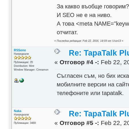
За какво въобще говорим
И SEO не е на ниво.
А това <meta NAME="keywo
отчитат.
«
Последна редакция: Feb 22, 2016, 14:03 от User13
»
RSSone
Re: TapaTalk Pl
Напреднали
«
Отговор #4 -:
Feb 22, 20
Публикации: 35
Distribution: Mint
Window Manager: Cinnamon
Съгласен съм, но бих иск
мобилните версии на сайто
телефоните или tapatalk.
Naka
Re: TapaTalk Pl
Напреднали
«
Отговор #5 -:
Feb 22, 20
Публикации: 3469