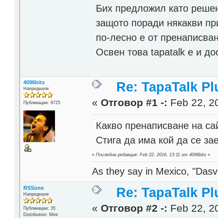
Бих предложил като решени
защото поради някакви пр
по-лесно е от пренаписван
Освен това tapatalk е и до
4096bits
Re: TapaTalk Pl
Напреднали
«
Отговор #1 -:
Feb 22, 20
Публикации: 9725
Какво пренаписване на сай
Стига да има кой да се за
«
Последна редакция: Feb 22, 2016, 13:11 от 4096bits
»
As they say in Mexico, "Dasvi
RSSone
Re: TapaTalk Pl
Напреднали
«
Отговор #2 -:
Feb 22, 20
Публикации: 35
Distribution: Mint