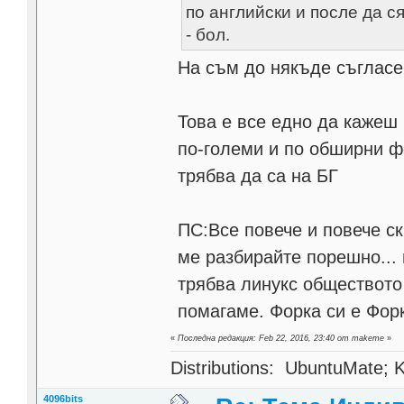
по английски и после да ся
- бол.
На съм до някъде съгласе
Това е все едно да кажеш
по-големи и по обширни фо
трябва да са на БГ
ПС:Все повече и повече с
ме разбирайте порешно... н
трябва линукс обществото 
помагаме. Форка си е Фор
«
Последна редакция: Feb 22, 2016, 23:40 от makeme
»
Distributions: UbuntuMate; K
4096bits