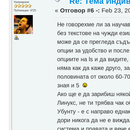
Re: Тема Инди
Напреднали
«
Отговор #6 -:
Feb 23, 20
Публикации: 9725
Не говорехме ли за научав
без текстове на чужди ези
може да се прегледа съдъ
опции за удобство и посл
опциите на ls и да видите
няма как да каже друго, 
половината от около 60-70
зная и 5
Ако ще е да зарибиш няко
Линукс, не ти трябва чак 
Убунту - е с направо една
дори никога да не е вижд
система и правата и вече е