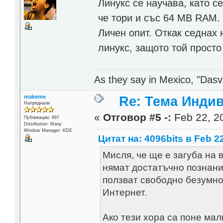
Линукс се научава, като с
че тори и със 64 МВ RAM.
Личен опит. Откак седнах 
линукс, защото той просто
As they say in Mexico, "Dasvi
makeme
Re: Тема Инди
Напреднали
«
Отговор #5 -:
Feb 22, 20
Публикации: 897
Distribution: Many
Window Manager: KDE
Цитат на: 4096bits в Feb 22
Мисля, че ще е загуба на 
нямат достатъчно познания
ползват свободно безумно 
Интернет.
Ако тези хора са поне мал