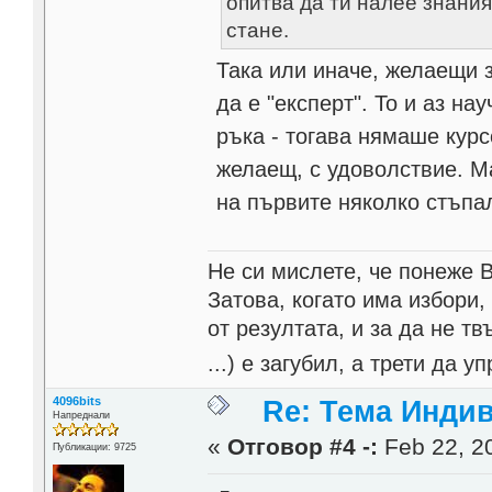
опитва да ти налее знания
стане.
Така или иначе, желаещи 
да е "експерт". То и аз на
ръка - тогава нямаше курс
желаещ, с удоволствие. М
на първите няколко стъпа
Не си мислете, че понеже 
Затова, когато има избори,
от резултата, и за да не тв
...) е загубил, а трети да
4096bits
Re: Тема Инди
Напреднали
«
Отговор #4 -:
Feb 22, 20
Публикации: 9725