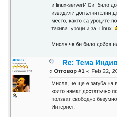
и linux-serverИ Би било д
извадили допълнителни д
место, както са уроците п
такива уроци и за Linux
Мисля че би било добра и
4096bits
Re: Тема Инди
Напреднали
«
Отговор #1 -:
Feb 22, 20
Публикации: 9725
Мисля, че ще е загуба на 
които нямат достатъчно по
ползват свободно безумно 
Интернет.