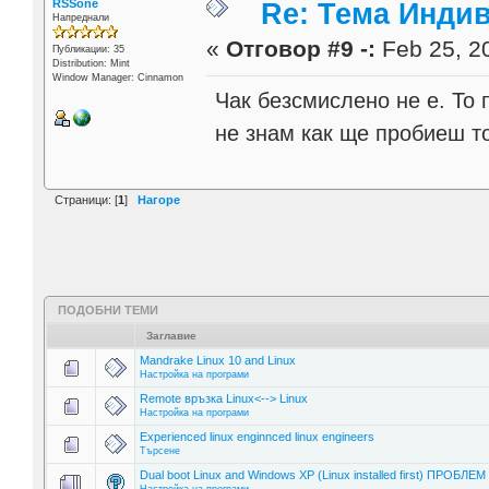
RSSone
Re: Тема Инди
Напреднали
«
Отговор #9 -:
Feb 25, 20
Публикации: 35
Distribution: Mint
Window Manager: Cinnamon
Чак безсмислено не е. То 
не знам как ще пробиеш то
Страници: [
1
]
Нагоре
ПОДОБНИ ТЕМИ
Заглавие
Mandrake Linux 10 and Linux
Настройка на програми
Remote връзка Linux<--> Linux
Настройка на програми
Experienced linux enginnced linux engineers
Търсене
Dual boot Linux and Windows XP (Linux installed first) ПРОБЛЕМ !