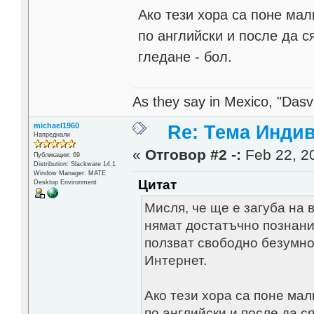
Ако тези хора са поне мал
по английски и после да ся
гледане - бол.
As they say in Mexico, "Dasvi
michael1960
Re: Тема Инди
Напреднали
«
Отговор #2 -:
Feb 22, 20
Публикации: 69
Distribution: Slackware 14.1
Window Manager: MATE
Цитат
Desktop Environment
Мисля, че ще е загуба на 
нямат достатъчно познания
ползват свободно безумно 
Интернет.
Ако тези хора са поне мал
по английски и после да ся