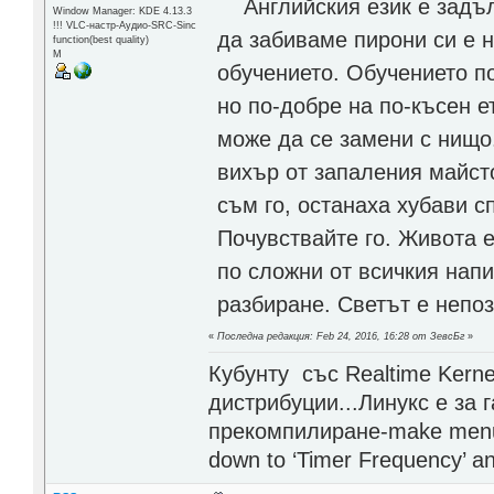
Английския език е задълж
Window Manager: KDE 4.13.3
!!! VLC-настр-Аудио-SRC-Sinc
да забиваме пирони си е 
function(best quality)
М
обучението. Обучението по
но по-добре на по-късен е
може да се замени с нищо
вихър от запаления майст
съм го, останаха хубави с
Почувствайте го. Живота е
по сложни от всичкия нап
разбиране. Светът е непо
«
Последна редакция: Feb 24, 2016, 16:28 от ЗевсБг
»
Кубунту със Realtime Kerne
дистрибуции...Линукс е за 
прекомпилиране-make menuco
down to ‘Timer Frequency’ and