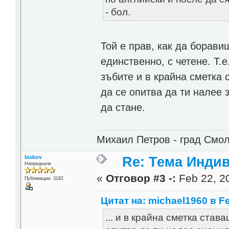
- бол.
Той е прав, как да борави
единственно, с четене. Т.
зъбите и в крайна сметка 
да се опитва да ти налее 
да стане.
Михаил Петров - град Смо
laskov
Re: Тема Инди
Напреднали
«
Отговор #3 -:
Feb 22, 20
Публикации: 3182
Цитат на: michael1960 в Fe
... и в крайна сметка став