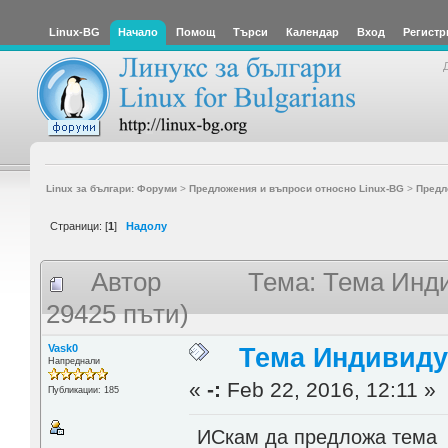
Linux-BG
Начало
Помощ
Търси
Календар
Вход
Регистр
Linux за българи: Форуми
>
Предложения и въпроси относно Linux-BG
>
Предл
Страници: [
1
]
Надолу
Автор
Тема: Тема Инди
29425 пъти)
Vask0
Тема Индивиду
Напреднали
«
-:
Feb 22, 2016, 12:11 »
Публикации: 185
ИСкам да предложа тема 