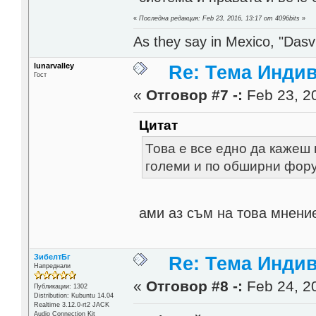
«
Последна редакция: Feb 23, 2016, 13:17 от 4096bits
»
As they say in Mexico, "Dasvi
lunarvalley
Re: Тема Инди
Гост
«
Отговор #7 -:
Feb 23, 20
Цитат
Това е все едно да кажеш
големи и по обширни фору
ами аз съм на това мнение
ЗибелтБг
Re: Тема Инди
Напреднали
«
Отговор #8 -:
Feb 24, 20
Публикации: 1302
Distribution: Kubuntu 14.04
Realtime 3.12.0-rt2 JACK
Audio Connection Kit