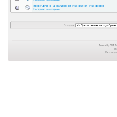
Настройка на програми
прехвърляне на фаилове от linux cluster -linux dectop
Настройка на програми
Отиди на:
Powered by SMF 2.0
Th
Създадена