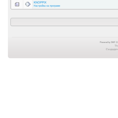
KNOPPIX
Настройка на програми
Powered by SMF 2.0
Th
Създадена