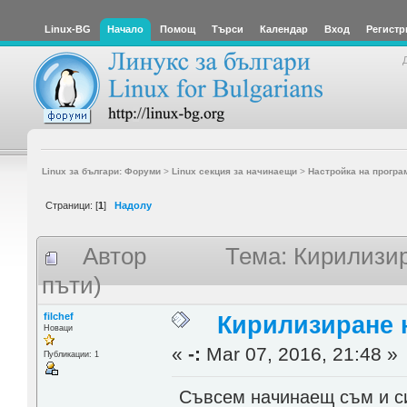
Linux-BG
Начало
Помощ
Търси
Календар
Вход
Регистр
Linux за българи: Форуми
>
Linux секция за начинаещи
>
Настройка на програ
Страници: [
1
]
Надолу
Автор
Тема: Кирилизи
пъти)
filchef
Кирилизиране 
Новаци
«
-:
Mar 07, 2016, 21:48 »
Публикации: 1
Съвсем начинаещ съм и с