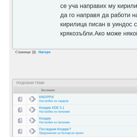
се уча направих му кирили
да го направя да работи н
кирилица писан в уиндос с
крякозъбли.Ако може няко
Страници: [
1
]
Нагоре
ПОДОБНИ ТЕМИ
Заглавие
KNOPPIX
Настройка на хардуер
Knoppix KDE 3.1
Настройка на програми
Knoppix
Настройка на програми
Последния Knoppix?
Предложения за български проект