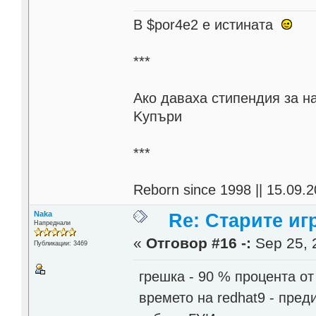
В $por4e2 e истината
***
Aко даваха стипендия за н
Kупъри
***
Reborn since 1998 || 15.09.2
Naka
Re: Старите игр
Напреднали
«
Отговор #16 -:
Sep 25, 
Публикации: 3469
грешка - 90 % процента от
времето на redhat9 - пре