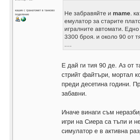
кашик с гранатомет в танково
Не забравяйте и
mame
. к
поделение
емулатор за старите плат
игралните автомати. Едно
3300 броя. и около 90 от 
.…
Е дай ги тия 90 де. Аз от 
стрийт файтъри, мортал к
преди десетина години. П
забавни.
Иначе винаги съм неразби
игри на Сиера са тъпи и н
симулатор е в активна раз