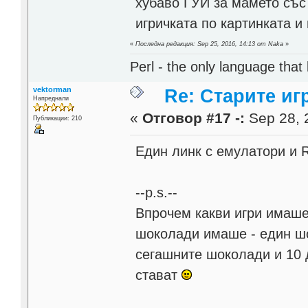
хубаво ГУИ за мамето със
игричката по картинката и
«
Последна редакция: Sep 25, 2016, 14:13 от Naka
»
Perl - the only language that
vektorman
Re: Старите игр
Напреднали
«
Отговор #17 -:
Sep 28, 
Публикации: 210
Един линк с емулатори и 
--p.s.--
Впрочем какви игри имаше 
шоколади имаше - един шок
сегашните шоколади и 10 д
стават