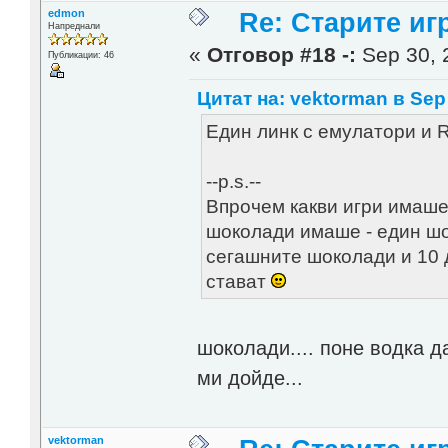
edmon
Re: Старите игр
Напреднали
«
Отговор #18 -:
Sep 30, 
Публикации: 46
Цитат на: vektorman в Sep 
Един линк с емулатори и 
--p.s.--
Впрочем какви игри имаше е
шоколади имаше - един шок
сегашните шоколади и 10 д
стават
шоколади.... поне водка д
ми дойде...
vektorman