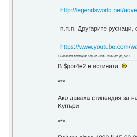
http://legendsworld.net/ad
п.п.п. Другарите руснаци,
https://www.youtube.com/w
«
Последна редакция: Sep 30, 2016, 18:52 от go_fire
»
В $por4e2 e истината
***
Aко даваха стипендия за н
Kупъри
***