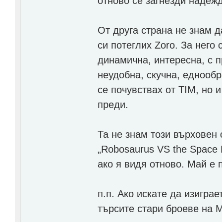
отново се загнезди надежд
От друга страна не знам 
си потеглих Zoro. За него
динамична, интересна, с 
неудобна, скучна, еднооб
се почувствах от TIM, но 
преди.
Та не знам този върховен
„Robosaurus VS the Space 
ако я видя отново. Май е 
п.п. Ако искате да изиграе
търсите стари броеве на M