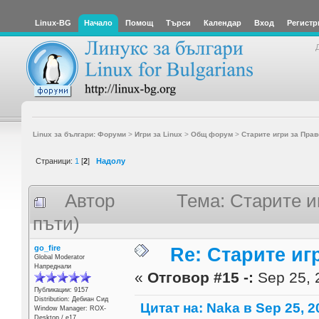
Linux-BG
Начало
Помощ
Търси
Календар
Вход
Регистр
Linux за българи: Форуми
>
Игри за Linux
>
Общ форум
>
Старите игри за Праве
Страници:
1
[
2
]
Надолу
Автор
Тема: Старите и
пъти)
go_fire
Re: Старите игр
Global Moderator
Напреднали
«
Отговор #15 -:
Sep 25, 
Публикации: 9157
Distribution: Дебиан Сид
Цитат на: Naka в Sep 25, 2
Window Manager: ROX-
Desktop / е17