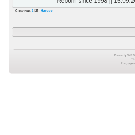
Reborn since 1998 || 15.09.2
Страници:
1
[
2
]
Нагоре
Powered by SMF 2.0
Th
Създадена