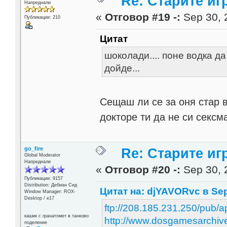
Re: Старите игр
Напреднали
«
Отговор #19 -:
Sep 30, 
Публикации: 210
Цитат
шоколади.... поне водка д
дойде...
Сещаш ли се за оня стар в
докторе ти да не си секс
go_fire
Re: Старите игр
Global Moderator
Напреднали
«
Отговор #20 -:
Sep 30, 
Публикации: 9157
Distribution: Дебиан Сид
Цитат на: djYAVORvc в Sep
Window Manager: ROX-
Desktop / е17
ftp://208.185.231.250/pub/a
кашик с гранатомет в танково
http://www.dosgamesarchiv
поделение