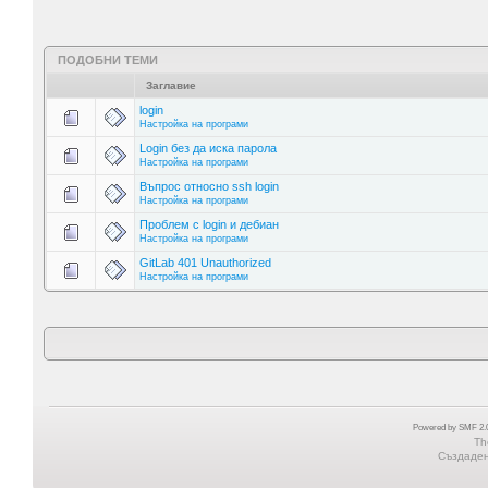
ПОДОБНИ ТЕМИ
Заглавие
login
Настройка на програми
Login без да иска парола
Настройка на програми
Въпрос относно ssh login
Настройка на програми
Проблем с login и дебиан
Настройка на програми
GitLab 401 Unauthorized
Настройка на програми
Powered by SMF 2.0
Th
Създадена