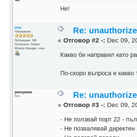
Не!
wfw
Re: unauthorize
Напреднали
«
Отговор #2 -:
Dec 09, 20
Публикации: 249
Distribution: Debian
Window Manager: none
Какво би направил като 
По-скоро въпроса е какво 
pennywise
Re: unauthorize
Гост
«
Отговор #3 -:
Dec 09, 20
- Не ползвай порт 22 - пъл
- Не позвалявай директен 