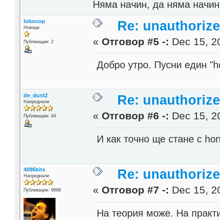
Няма начин, да няма начин
lobocop
Re: unauthorize
Новаци
«
Отговор #5 -:
Dec 15, 20
Публикации: 2
Добро утро. Пусни един "h
de_dust2
Re: unauthorize
Напреднали
«
Отговор #6 -:
Dec 15, 20
Публикации: 44
И как точно ще стане с ho
4096bits
Re: unauthorize
Напреднали
«
Отговор #7 -:
Dec 15, 20
Публикации: 9698
На теория може. На практик