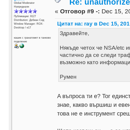
Re: unauthorize
Global Moderator
Напреднали
«
Отговор #9 -:
Dec 15, 20
Публикации: 9127
Distribution: Дебиан Сид
Цитат на: ray в Dec 15, 201
Window Manager: ROX-
Desktop / е17
Здравейте,
кашик с гранатомет в танково
поделение
Някъде четох че NSA/etc и
частично да се следи траф
възможно като информаци
Румен
A въпроса ти е? Tor единс
знае, какво вършиш и еве
това не е инструмент сре