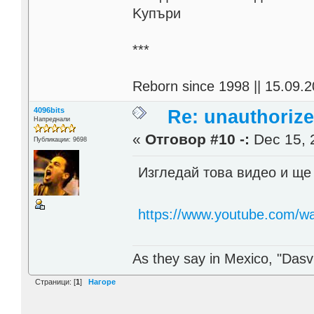
Kупъри
***
Reborn since 1998 || 15.09.2
4096bits
Re: unauthorize
Напреднали
«
Отговор #10 -:
Dec 15, 
Публикации: 9698
Изгледай това видео и ще 
https://www.youtube.com
As they say in Mexico, "Dasvi
Страници: [
1
]
Нагоре