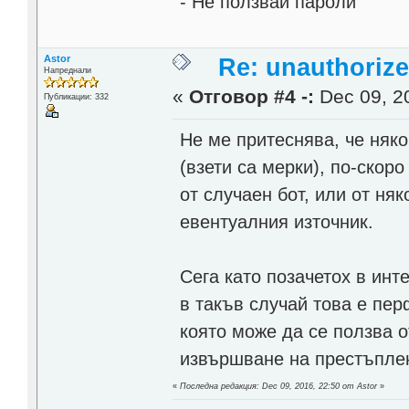
- Не ползвай пароли
Astor
Re: unauthorize
Напреднали
«
Отговор #4 -:
Dec 09, 20
Публикации: 332
Не ме притеснява, че няк
(взети са мерки), по-скор
от случаен бот, или от ня
евентуалния източник.
Сега като позачетох в инте
в такъв случай това е пер
която може да се ползва о
извършване на престъпле
«
Последна редакция: Dec 09, 2016, 22:50 от Astor
»