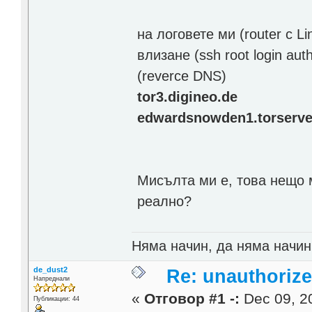
на логовете ми (router с 
влизане (ssh root login auth
(reverce DNS)
tor3.digineo.de
edwardsnowden1.torserve
Мисълта ми е, това нещо м
реално?
Няма начин, да няма начин
de_dust2
Re: unauthorize
Напреднали
«
Отговор #1 -:
Dec 09, 20
Публикации: 44