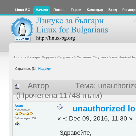
Linux-BG
Начало
Помощ
Търси
Календар
Вход
Регистр
Linux за българи: Форуми
>
Сигурност
>
Системна Сигурност
>
unauthorized lo
Страници: [
1
]
Надолу
Автор
Тема: unauthoriz
(Прочетена 11748 пъти)
Astor
unauthorized lo
Напреднали
«
-:
Dec 09, 2016, 11:30 »
Публикации: 332
Здравейте,