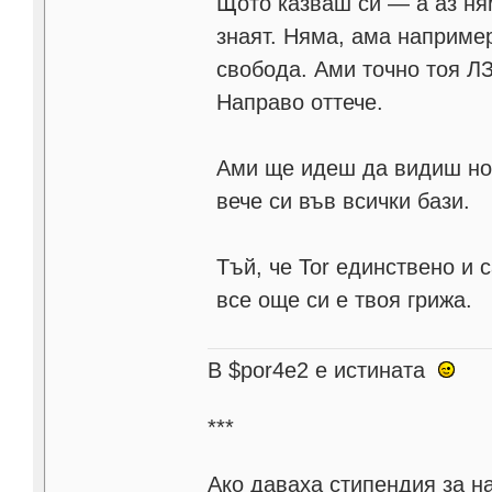
Щото казваш си — а аз ня
знаят. Няма, ама например
свобода. Ами точно тоя ЛЗ
Направо оттече.
Ами ще идеш да видиш нови
вече си във всички бази.
Тъй, че Tor единствено и
все още си е твоя грижа.
В $por4e2 e истината
***
Aко даваха стипендия за н