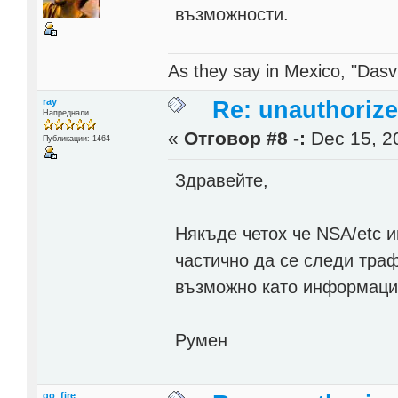
възможности.
As they say in Mexico, "Dasvi
ray
Re: unauthorize
Напреднали
«
Отговор #8 -:
Dec 15, 20
Публикации: 1464
Здравейте,
Някъде четох че NSA/etc 
частично да се следи траф
възможно като информаци
Румен
go_fire