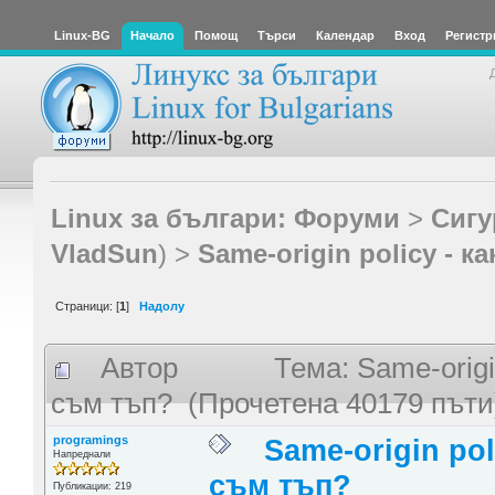
Linux-BG
Начало
Помощ
Търси
Календар
Вход
Регистр
Linux за българи: Форуми
>
Сигу
VladSun
) >
Same-origin policy - 
Страници: [
1
]
Надолу
Автор
Тема: Same-origi
съм тъп? (Прочетена 40179 пъти
programings
Same-origin pol
Напреднали
съм тъп?
Публикации: 219