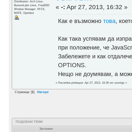
Distribution: Arch Linux,
«
-:
Apr 27, 2013, 16:32 »
BunsenLabs Linux, FreeBSD
Window Manager: XFCE,
MATE, Openbox
Как е възможно
това
, кое
Как така успявам да изпра
при положение, че JavaScr
Забележете и как отдалече
OPTIONS.
Нещо не доумявам, а може
«
Последна редакция: Apr 27, 2013, 16:36 от userings
»
Страници: [
1
]
Нагоре
ПОДОБНИ ТЕМИ
Заглавие