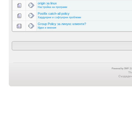
origin за linux
Настройка на програми
Postfix catch-all policy
Хардуерни и софтуерни проблеми
Group Policy за линукс клиенти?
Идеи и мнения
Powered by SMF 2.0
Th
Създадена