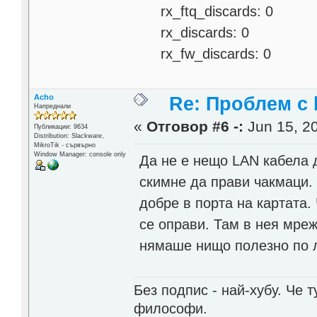
rx_ftq_discards: 0
rx_discards: 0
rx_fw_discards: 0
Acho
Re: Проблем с l
Напреднали
«
Отговор #6 -:
Jun 15, 20
Публикации: 9634
Distribution: Slackware,
MikroTik - сървърно
Window Manager: console only
Да не е нещо LAN кабела д
скимне да прави чакмаци. 
добре в порта на картата.
се оправи. Там в нея мреж
нямаше нищо полезно по л
Без подпис - най-хубу. Че 
философи.