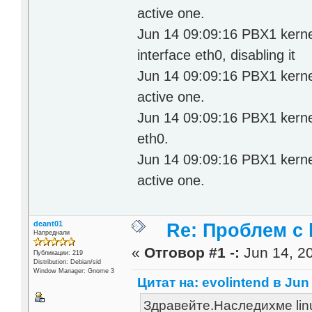
active one.
Jun 14 09:09:16 PBX1 kernel:
interface eth0, disabling it
Jun 14 09:09:16 PBX1 kerne
active one.
Jun 14 09:09:16 PBX1 kernel:
eth0.
Jun 14 09:09:16 PBX1 kerne
active one.
deant01
Re: Проблем с l
Напреднали
«
Отговор #1 -:
Jun 14, 20
Публикации: 219
Distribution: Debian/sid
Window Manager: Gnome 3
Цитат на: evolintend в Jun 
Здравейте.Наследихме linux