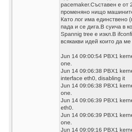
pacemaker.Съставен е от 
променяно нищо машините 
Като лог има единствено (
пада и се дига.В суича в 
Spannig tree е изкл.В ifco
всякакви идей които да ме
Jun 14 09:00:54 PBX1 kernel
one.
Jun 14 09:06:38 PBX1 kernel:
interface eth0, disabling it
Jun 14 09:06:38 PBX1 kernel
one.
Jun 14 09:06:39 PBX1 kernel:
eth0.
Jun 14 09:06:39 PBX1 kernel
one.
Jun 14 09:09:16 PBX1 kernel: