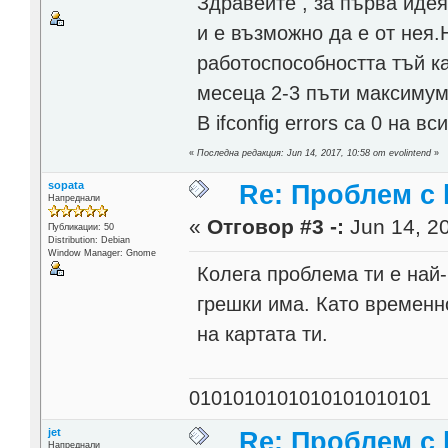
Здравейте , за първа иде
и е възможно да е от нея.
работоспособността тъй к
месеца 2-3 пъти максиму
В ifconfig errors са 0 на в
«
Последна редакция: Jun 14, 2017, 10:58 от evolintend
»
sopata
Re: Проблем с l
Напреднали
«
Отговор #3 -:
Jun 14, 20
Публикации: 50
Distribution: Debian
Window Manager: Gnome
Колега проблема ти е най-
грешки има. Като времен
на картата ти.
0101010101010101010101
jet
Re: Проблем с l
Напреднали