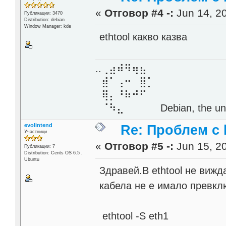
«
Отговор #4 -:
Jun 14, 20
Публикации: 3470
Distribution: debian
Window Manager: kde
ethtool какво казва
..⢀⣴⠾⠻⢶⣦⠀
⣾⠁⢠⠒⠀⣿⡁
⢿⡄⠘⠷⠚⠋
⠈⠳⣄⠀⠀⠀⠀ Debian, the unive
evolintend
Re: Проблем с l
Участници
«
Отговор #5 -:
Jun 15, 20
Публикации: 7
Distribution: Cents OS 6.5 ,
Ubuntu
Здравей.В ethtool не виж
кабела не е имало превкл
ethtool -S eth1