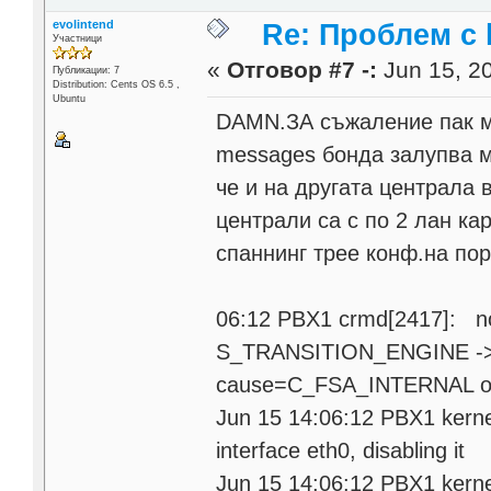
evolintend
Re: Проблем с l
Участници
«
Отговор #7 -:
Jun 15, 20
Публикации: 7
Distribution: Cents OS 6.5 ,
Ubuntu
DAMN.ЗА съжаление пак ми п
messages бонда залупва м
че и на другата централа
централи са с по 2 лан ка
спаннинг трее конф.на пор
06:12 PBX1 crmd[2417]: noti
S_TRANSITION_ENGINE ->
cause=C_FSA_INTERNAL ori
Jun 15 14:06:12 PBX1 kernel:
interface eth0, disabling it
Jun 15 14:06:12 PBX1 kerne