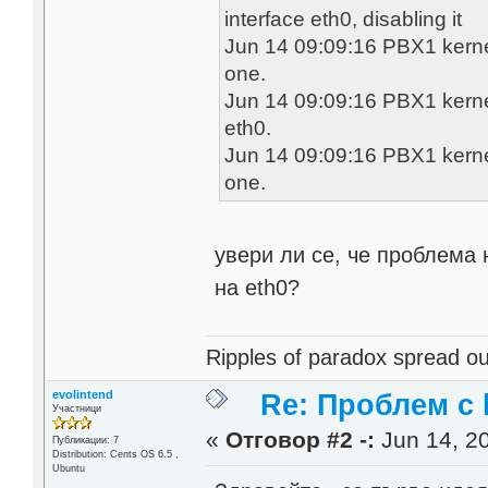
interface eth0, disabling it
Jun 14 09:09:16 PBX1 kernel
one.
Jun 14 09:09:16 PBX1 kernel:
eth0.
Jun 14 09:09:16 PBX1 kernel
one.
увери ли се, че проблема 
на eth0?
Ripples of paradox spread out
evolintend
Re: Проблем с l
Участници
«
Отговор #2 -:
Jun 14, 20
Публикации: 7
Distribution: Cents OS 6.5 ,
Ubuntu