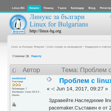
Linux-BG
Начало
Помощ
Търси
Календар
Вход
Регистр
Linux за българи: Форуми
>
Linux секция за напреднали
>
Хардуерни и софтуе
Страници: [
1
]
Надолу
Автор
Тема: Проблем с 
evolintend
Проблем с linux
Участници
«
-:
Jun 14, 2017, 09:27 »
Публикации: 7
Distribution: Cents OS 6.5 ,
Ubuntu
Здравейте.Наследихме linux
pacemaker.Съставен е от 