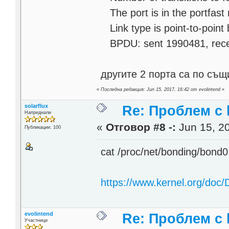
The port is in the portfast 
Link type is point-to-point 
BPDU: sent 1990481, rece
другите 2 порта са по същ
«
Последна редакция: Jun 15, 2017, 16:42 от evolintend
»
solarflux
Re: Проблем с l
Напреднали
«
Отговор #8 -:
Jun 15, 20
Публикации: 100
cat /proc/net/bonding/bond0
https://www.kernel.org/doc/
evolintend
Re: Проблем с l
Участници