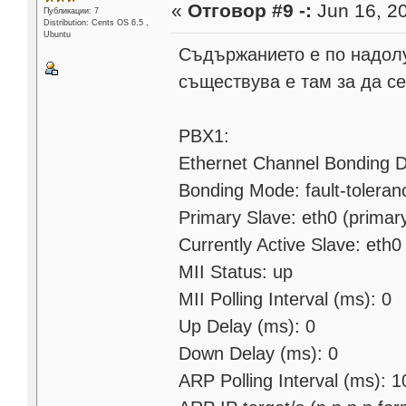
«
Отговор #9 -:
Jun 16, 20
Публикации: 7
Distribution: Cents OS 6.5 ,
Ubuntu
Съдържанието е по надолу
съществува е там за да се
PBX1:
Ethernet Channel Bonding D
Bonding Mode: fault-toleran
Primary Slave: eth0 (primar
Currently Active Slave: eth0
MII Status: up
MII Polling Interval (ms): 0
Up Delay (ms): 0
Down Delay (ms): 0
ARP Polling Interval (ms): 1